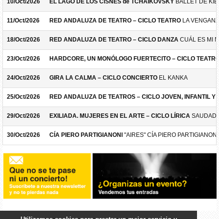
10/Oct/2026
EL LAGO DE LOS CISNES de TCHAIKOVSKY
BALLET DE KIE
11/Oct/2026
RED ANDALUZA DE TEATRO – CICLO TEATRO
LA VENGANZ
18/Oct/2026
RED ANDALUZA DE TEATRO – CICLO DANZA
CUÁL ES MI 
23/Oct/2026
HARDCORE, UN MONÓLOGO FUERTECITO – CICLO TEATR
24/Oct/2026
GIRA LA CALMA – CICLO CONCIERTO
EL KANKA
25/Oct/2026
RED ANDALUZA DE TEATROS – CICLO JOVEN, INFANTIL Y F
29/Oct/2026
EXILIADA. MUJERES EN EL ARTE – CICLO LÍRICA
SAUDADE
30/Oct/2026
CÍA PIERO PARTIGIANONI
"AIRES" CÍA PIERO PARTIGIANONI