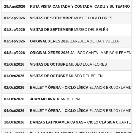
29/Ago/2026
RUTA VISITA CANTADA Y CONTADA: CADIZ Y SU TEATRO 
01/Sep/2026
VISITAS DE SEPTIEMBRE
MUSEO LOLA FLORES
01/Sep/2026
VISITAS DE SEPTIEMBRE
MUSEO DEL BELÉN
03/Sep/2026
ORIGINAL XERES 2026
ZARZUELA DE IDA Y VUELTA
04/Sep/2026
ORIGINAL XERES 2026
JALISCO CANTA - MARIACHI FEMEN
01/Oct/2026
VISITAS DE OCTUBRE
MUSEO LOLA FLORES
01/Oct/2026
VISITAS DE OCTUBRE
MUSEO DEL BELÉN
02/Oct/2026
BALLET Y ÓPERA – CICLO LÍRICA
EL AMOR BRUJO / LA VID
02/Oct/2026
JUAN MEDINA
JUAN MEDINA
04/Oct/2026
BALLET Y ÓPERA – CICLO LÍRICA
EL AMOR BRUJO / LA VID
10/Oct/2026
DANZAS LATINOAMERICANAS – CICLO CLÁSICA
CUARTET