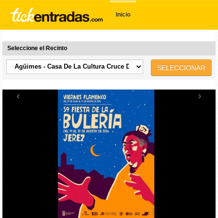
Inicio
Seleccione el Recinto
SELECCIONAR
‹
›