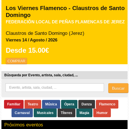
Los Viernes Flamenco - Claustros de Santo
Domingo
FEDERACIÓN LOCAL DE PEÑAS FLAMENCAS DE JEREZ
Claustros de Santo Domingo (Jerez)
Viernes 14 / Agosto / 2026
Desde
15.00€
COMPRAR
Búsqueda por Evento, artista, sala, ciudad, ...
Buscar
Familiar
Teatro
Música
Ópera
Danza
Flamenco
Carnaval
Musicales
Títeres
Magia
Humor
Próximos eventos