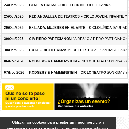
24/Oct/2026
GIRA LA CALMA – CICLO CONCIERTO
EL KANKA
25/Oct/2026
RED ANDALUZA DE TEATROS – CICLO JOVEN, INFANTIL Y F
29/Oct/2026
EXILIADA. MUJERES EN EL ARTE – CICLO LÍRICA
SAUDADE
30/Oct/2026
CÍA PIERO PARTIGIANONI
"AIRES" CÍA PIERO PARTIGIANONI
30/Oct/2026
DUAL – CICLO DANZA
MERCEDES RUIZ – SANTIAGO LARA
06/Nov/2026
RODGERS & HAMMERSTEIN – CICLO TEATRO
SONRISAS Y
07/Nov/2026
RODGERS & HAMMERSTEIN – CICLO TEATRO
SONRISAS Y
Utilizamos cookies para prestar un mejor servicio y