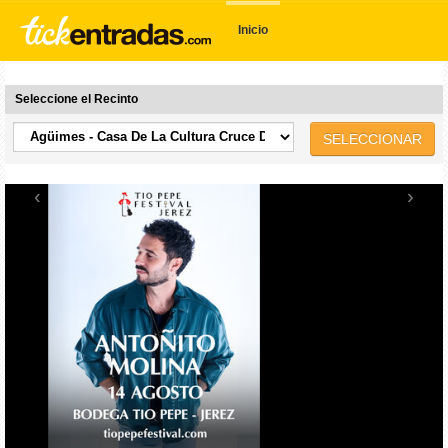
Inicio
Seleccione el Recinto
SELECCIONAR
‹
›