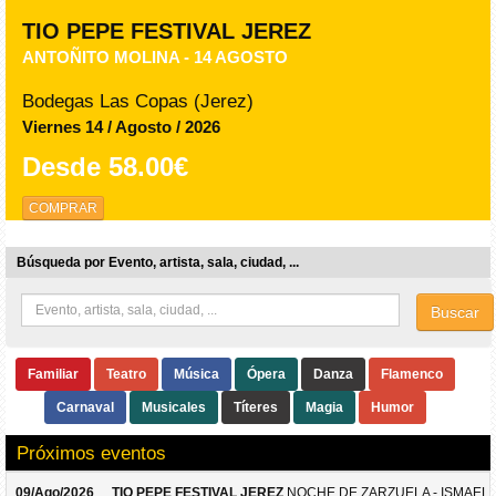
TIO PEPE FESTIVAL JEREZ
ANTOÑITO MOLINA - 14 AGOSTO
Bodegas Las Copas (Jerez)
Viernes 14 / Agosto / 2026
Desde
58.00€
COMPRAR
Búsqueda por Evento, artista, sala, ciudad, ...
Buscar
Familiar
Teatro
Música
Ópera
Danza
Flamenco
Carnaval
Musicales
Títeres
Magia
Humor
Próximos eventos
09/Ago/2026
TIO PEPE FESTIVAL JEREZ
NOCHE DE ZARZUELA - ISMAEL 