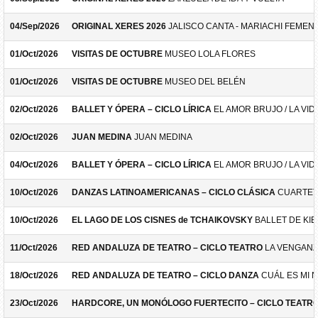
04/Sep/2026
ORIGINAL XERES 2026
JALISCO CANTA - MARIACHI FEMEN
01/Oct/2026
VISITAS DE OCTUBRE
MUSEO LOLA FLORES
01/Oct/2026
VISITAS DE OCTUBRE
MUSEO DEL BELÉN
02/Oct/2026
BALLET Y ÓPERA – CICLO LÍRICA
EL AMOR BRUJO / LA VID
02/Oct/2026
JUAN MEDINA
JUAN MEDINA
04/Oct/2026
BALLET Y ÓPERA – CICLO LÍRICA
EL AMOR BRUJO / LA VID
10/Oct/2026
DANZAS LATINOAMERICANAS – CICLO CLÁSICA
CUARTET
10/Oct/2026
EL LAGO DE LOS CISNES de TCHAIKOVSKY
BALLET DE KIE
11/Oct/2026
RED ANDALUZA DE TEATRO – CICLO TEATRO
LA VENGANZ
18/Oct/2026
RED ANDALUZA DE TEATRO – CICLO DANZA
CUÁL ES MI 
23/Oct/2026
HARDCORE, UN MONÓLOGO FUERTECITO – CICLO TEATR