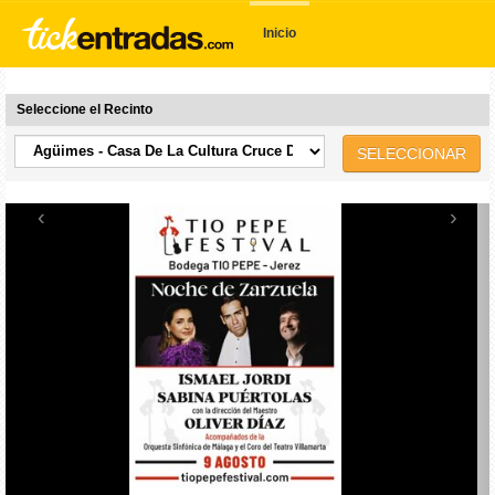
Inicio
Seleccione el Recinto
SELECCIONAR
‹
›