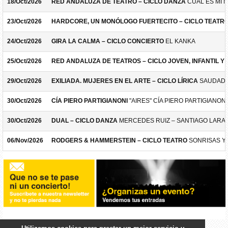
18/Oct/2026
RED ANDALUZA DE TEATRO – CICLO DANZA
CUÁL ES MI 
23/Oct/2026
HARDCORE, UN MONÓLOGO FUERTECITO – CICLO TEATR
24/Oct/2026
GIRA LA CALMA – CICLO CONCIERTO
EL KANKA
25/Oct/2026
RED ANDALUZA DE TEATROS – CICLO JOVEN, INFANTIL Y F
29/Oct/2026
EXILIADA. MUJERES EN EL ARTE – CICLO LÍRICA
SAUDADE
30/Oct/2026
CÍA PIERO PARTIGIANONI
"AIRES" CÍA PIERO PARTIGIANONI
30/Oct/2026
DUAL – CICLO DANZA
MERCEDES RUIZ – SANTIAGO LARA
06/Nov/2026
RODGERS & HAMMERSTEIN – CICLO TEATRO
SONRISAS Y