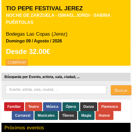
TIO PEPE FESTIVAL JEREZ
NOCHE DE ZARZUELA - ISMAEL JORDI - SABINA
PUÉRTOLAS
Bodegas Las Copas (Jerez)
Domingo 09 / Agosto / 2026
Desde
32.00€
COMPRAR
Búsqueda por Evento, artista, sala, ciudad, ...
Buscar
Familiar
Teatro
Música
Ópera
Danza
Flamenco
Carnaval
Musicales
Títeres
Magia
Humor
Próximos eventos