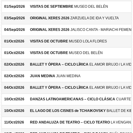
01/Sep/2026
VISITAS DE SEPTIEMBRE
MUSEO DEL BELÉN
03/Sep/2026
ORIGINAL XERES 2026
ZARZUELA DE IDA Y VUELTA
04/Sep/2026
ORIGINAL XERES 2026
JALISCO CANTA - MARIACHI FEMEN
01/Oct/2026
VISITAS DE OCTUBRE
MUSEO LOLA FLORES
01/Oct/2026
VISITAS DE OCTUBRE
MUSEO DEL BELÉN
02/Oct/2026
BALLET Y ÓPERA – CICLO LÍRICA
EL AMOR BRUJO / LA VID
02/Oct/2026
JUAN MEDINA
JUAN MEDINA
04/Oct/2026
BALLET Y ÓPERA – CICLO LÍRICA
EL AMOR BRUJO / LA VID
10/Oct/2026
DANZAS LATINOAMERICANAS – CICLO CLÁSICA
CUARTET
10/Oct/2026
EL LAGO DE LOS CISNES de TCHAIKOVSKY
BALLET DE KIE
11/Oct/2026
RED ANDALUZA DE TEATRO – CICLO TEATRO
LA VENGANZ