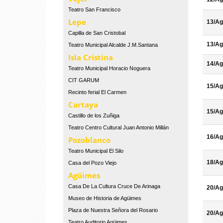
Teatro San Francisco
Lepe
13/Ag
Capilla de San Cristobal
13/Ag
Teatro Municipal Alcalde J.M.Santana
Isla Cristina
14/Ag
Teatro Municipal Horacio Noguera
CIT GARUM
15/Ag
Recinto ferial El Carmen
Cartaya
15/Ag
Castillo de los Zuñiga
Teatro Centro Cultural Juan Antonio Millán
16/Ag
Pozoblanco
Teatro Municipal El Silo
18/Ag
Casa del Pozo Viejo
Agüimes
Casa De La Cultura Cruce De Arinaga
20/Ag
Museo de Historia de Agüimes
Plaza de Nuestra Señora del Rosario
20/Ag
Teatro Auditorio Agüimes