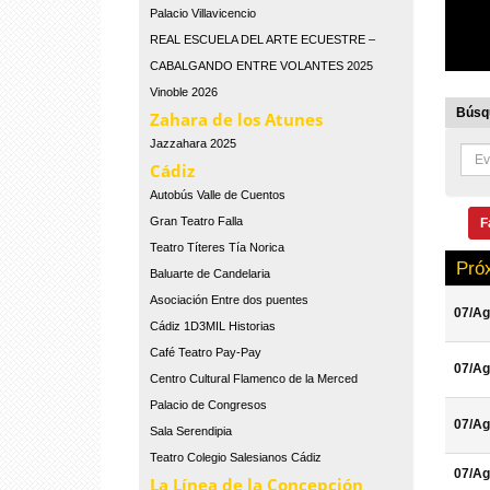
Palacio Villavicencio
REAL ESCUELA DEL ARTE ECUESTRE –
CABALGANDO ENTRE VOLANTES 2025
Vinoble 2026
Búsqu
Zahara de los Atunes
Jazzahara 2025
Cádiz
Autobús Valle de Cuentos
Gran Teatro Falla
F
Teatro Títeres Tía Norica
Pró
Baluarte de Candelaria
Asociación Entre dos puentes
07/Ag
Cádiz 1D3MIL Historias
Café Teatro Pay-Pay
07/Ag
Centro Cultural Flamenco de la Merced
Palacio de Congresos
07/Ag
Sala Serendipia
Teatro Colegio Salesianos Cádiz
07/Ag
La Línea de la Concepción