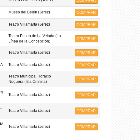
Museo Lola Flores (Jerez)
COMPRAR
Museo del Belén (Jerez)
COMPRAR
Teatro Villamarta (Jerez)
COMPRAR
Teatro Paseo de La Velada (La
COMPRAR
Línea de la Concepción)
Teatro Villamarta (Jerez)
COMPRAR
MA
Teatro Villamarta (Jerez)
COMPRAR
Teatro Municipal Horacio
COMPRAR
Noguera (Isla Cristina)
ON
Teatro Villamarta (Jerez)
COMPRAR
–
Teatro Villamarta (Jerez)
COMPRAR
IA
Teatro Villamarta (Jerez)
COMPRAR