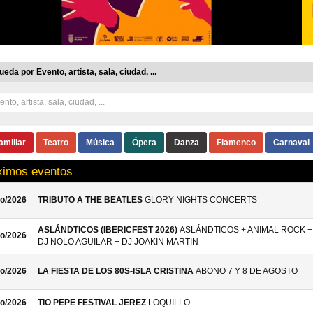
eda por Evento, artista, sala, ciudad, ...
amiliar
Teatro
Música
Ópera
Danza
Flamenco
Carnaval
ximos eventos
o/2026
TRIBUTO A THE BEATLES
GLORY NIGHTS CONCERTS
ASLÁNDTICOS (IBERICFEST 2026)
ASLÁNDTICOS + ANIMAL ROCK +
o/2026
DJ NOLO AGUILAR + DJ JOAKIN MARTIN
o/2026
LA FIESTA DE LOS 80S-ISLA CRISTINA
ABONO 7 Y 8 DE AGOSTO
o/2026
TIO PEPE FESTIVAL JEREZ
LOQUILLO