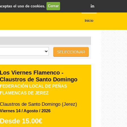
 aceptas el uso de cookies.
Cerrar
Inicio
SELECCIONAR
TIO PEPE FESTIVAL JEREZ
JOSÉ MERCÉ
Bodegas Las Copas (Jerez)
Martes 11 / Agosto / 2026
Desde
38.50€
COMPRAR