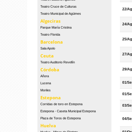
Teatro Cruce de Culturas
22/Ag
Teatro Municipal de Agüimes
Algeciras
24/Ag
Parque María Cristina
Teatro Florida
25/Ag
Barcelona
Sala Apolo
27/Ag
Ceuta
Teatro Auditorio Revellín
Córdoba
29/Ag
Añora
01/Se
Lucena
Moriles
01/Se
Estepona
Corridas de toro en Estepona
03/Se
Estepona - Caseta Municipal Estepona
Plaza de Toros de Estepona
04/Se
Huelva