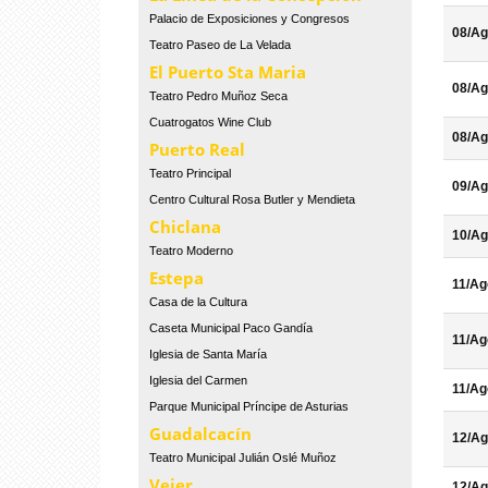
Palacio de Exposiciones y Congresos
08/Ag
Teatro Paseo de La Velada
El Puerto Sta Maria
08/Ag
Teatro Pedro Muñoz Seca
Cuatrogatos Wine Club
08/Ag
Puerto Real
Teatro Principal
09/Ag
Centro Cultural Rosa Butler y Mendieta
Chiclana
10/Ag
Teatro Moderno
Estepa
11/Ag
Casa de la Cultura
Caseta Municipal Paco Gandía
11/Ag
Iglesia de Santa María
Iglesia del Carmen
11/Ag
Parque Municipal Príncipe de Asturias
Guadalcacín
12/Ag
Teatro Municipal Julián Oslé Muñoz
Vejer
12/Ag