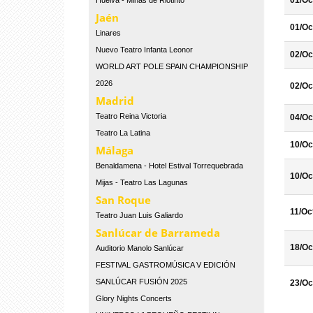
01/Oc
Huelva - Minas de Riotinto
Jaén
01/Oc
Linares
Nuevo Teatro Infanta Leonor
02/Oc
WORLD ART POLE SPAIN CHAMPIONSHIP
2026
02/Oc
Madrid
Teatro Reina Victoria
04/Oc
Teatro La Latina
10/Oc
Málaga
Benaldamena - Hotel Estival Torrequebrada
10/Oc
Mijas - Teatro Las Lagunas
San Roque
11/Oc
Teatro Juan Luis Galiardo
Sanlúcar de Barrameda
18/Oc
Auditorio Manolo Sanlúcar
FESTIVAL GASTROMÚSICA V EDICIÓN
SANLÚCAR FUSIÓN 2025
23/Oc
Glory Nights Concerts