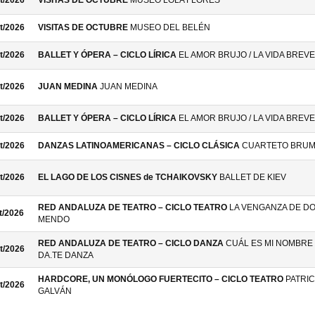
t/2026
VISITAS DE OCTUBRE
MUSEO LOLA FLORES
t/2026
VISITAS DE OCTUBRE
MUSEO DEL BELÉN
t/2026
BALLET Y ÓPERA – CICLO LÍRICA
EL AMOR BRUJO / LA VIDA BREVE
t/2026
JUAN MEDINA
JUAN MEDINA
t/2026
BALLET Y ÓPERA – CICLO LÍRICA
EL AMOR BRUJO / LA VIDA BREVE
t/2026
DANZAS LATINOAMERICANAS – CICLO CLÁSICA
CUARTETO BRU
t/2026
EL LAGO DE LOS CISNES de TCHAIKOVSKY
BALLET DE KIEV
RED ANDALUZA DE TEATRO – CICLO TEATRO
LA VENGANZA DE D
t/2026
MENDO
RED ANDALUZA DE TEATRO – CICLO DANZA
CUÁL ES MI NOMBRE 
t/2026
DA.TE DANZA
HARDCORE, UN MONÓLOGO FUERTECITO – CICLO TEATRO
PATRIC
t/2026
GALVÁN