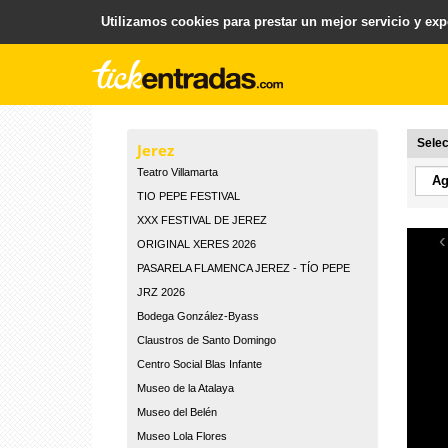
Utilizamos cookies para prestar un mejor servicio y expe
.
Plataforma para la Venta y Gestion de Entradas
Selec
Jerez
Teatro Villamarta
TIO PEPE FESTIVAL
XXX FESTIVAL DE JEREZ
‹
ORIGINAL XERES 2026
PASARELA FLAMENCA JEREZ - TÍO PEPE
JRZ 2026
Bodega González-Byass
Claustros de Santo Domingo
Centro Social Blas Infante
Museo de la Atalaya
Museo del Belén
Museo Lola Flores