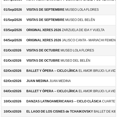
01/Sep/2026
VISITAS DE SEPTIEMBRE
MUSEO LOLA FLORES
01/Sep/2026
VISITAS DE SEPTIEMBRE
MUSEO DEL BELÉN
03/Sep/2026
ORIGINAL XERES 2026
ZARZUELA DE IDA Y VUELTA
04/Sep/2026
ORIGINAL XERES 2026
JALISCO CANTA - MARIACHI FEMEN
01/Oct/2026
VISITAS DE OCTUBRE
MUSEO LOLA FLORES
01/Oct/2026
VISITAS DE OCTUBRE
MUSEO DEL BELÉN
02/Oct/2026
BALLET Y ÓPERA – CICLO LÍRICA
EL AMOR BRUJO / LA VID
02/Oct/2026
JUAN MEDINA
JUAN MEDINA
04/Oct/2026
BALLET Y ÓPERA – CICLO LÍRICA
EL AMOR BRUJO / LA VID
10/Oct/2026
DANZAS LATINOAMERICANAS – CICLO CLÁSICA
CUARTET
10/Oct/2026
EL LAGO DE LOS CISNES de TCHAIKOVSKY
BALLET DE KIE