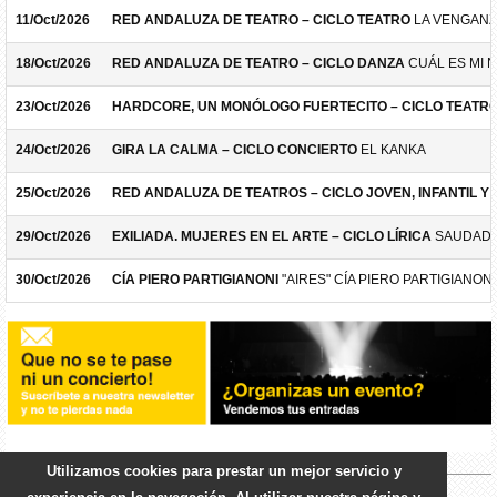
11/Oct/2026
RED ANDALUZA DE TEATRO – CICLO TEATRO
LA VENGANZ
18/Oct/2026
RED ANDALUZA DE TEATRO – CICLO DANZA
CUÁL ES MI 
23/Oct/2026
HARDCORE, UN MONÓLOGO FUERTECITO – CICLO TEATR
24/Oct/2026
GIRA LA CALMA – CICLO CONCIERTO
EL KANKA
25/Oct/2026
RED ANDALUZA DE TEATROS – CICLO JOVEN, INFANTIL Y F
29/Oct/2026
EXILIADA. MUJERES EN EL ARTE – CICLO LÍRICA
SAUDADE
30/Oct/2026
CÍA PIERO PARTIGIANONI
"AIRES" CÍA PIERO PARTIGIANONI
Utilizamos cookies para prestar un mejor servicio y