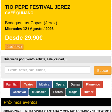
TIO PEPE FESTIVAL JEREZ
CAFÉ QUIJANO
Bodegas Las Copas (Jerez)
Miercoles 12 / Agosto / 2026
Desde
29.90€
COMPRAR
Búsqueda por Evento, artista, sala, ciudad, ...
Buscar
Familiar
Teatro
Música
Ópera
Danza
Flamenco
Carnaval
Musicales
Títeres
Magia
Humor
Próximos eventos
08/Ago/2026
RUTA VISITA CANTADA Y CONTADA: CADIZ Y SU TEATRO 