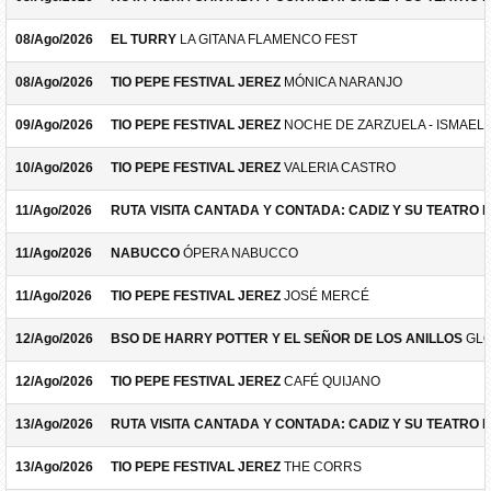
08/Ago/2026
EL TURRY
LA GITANA FLAMENCO FEST
08/Ago/2026
TIO PEPE FESTIVAL JEREZ
MÓNICA NARANJO
09/Ago/2026
TIO PEPE FESTIVAL JEREZ
NOCHE DE ZARZUELA - ISMAEL 
10/Ago/2026
TIO PEPE FESTIVAL JEREZ
VALERIA CASTRO
11/Ago/2026
RUTA VISITA CANTADA Y CONTADA: CADIZ Y SU TEATRO 
11/Ago/2026
NABUCCO
ÓPERA NABUCCO
11/Ago/2026
TIO PEPE FESTIVAL JEREZ
JOSÉ MERCÉ
12/Ago/2026
BSO DE HARRY POTTER Y EL SEÑOR DE LOS ANILLOS
GLO
12/Ago/2026
TIO PEPE FESTIVAL JEREZ
CAFÉ QUIJANO
13/Ago/2026
RUTA VISITA CANTADA Y CONTADA: CADIZ Y SU TEATRO 
13/Ago/2026
TIO PEPE FESTIVAL JEREZ
THE CORRS