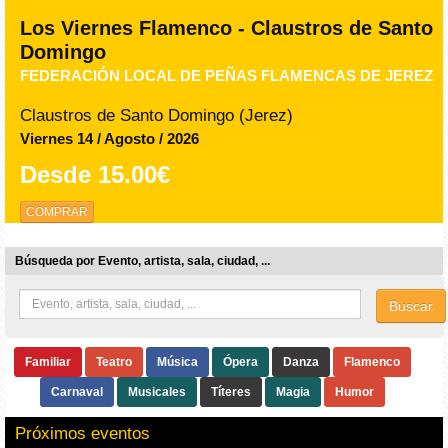
Los Viernes Flamenco - Claustros de Santo
Domingo
FEDERACIÓN LOCAL DE PEÑAS FLAMENCAS DE JEREZ
Claustros de Santo Domingo (Jerez)
Viernes 14 / Agosto / 2026
Desde
15.00€
COMPRAR
Búsqueda por Evento, artista, sala, ciudad, ...
Buscar
Familiar
Teatro
Música
Ópera
Danza
Flamenco
Carnaval
Musicales
Títeres
Magia
Humor
Próximos eventos