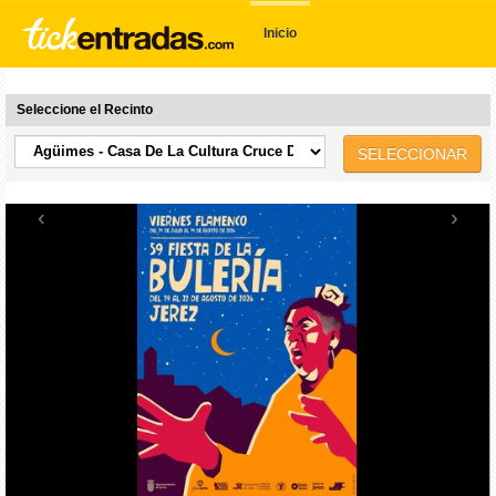
Inicio
Seleccione el Recinto
SELECCIONAR
‹
›