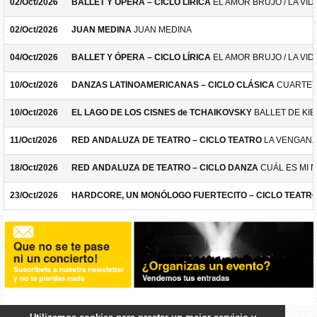
02/Oct/2026
BALLET Y ÓPERA – CICLO LÍRICA
EL AMOR BRUJO / LA VID
02/Oct/2026
JUAN MEDINA
JUAN MEDINA
04/Oct/2026
BALLET Y ÓPERA – CICLO LÍRICA
EL AMOR BRUJO / LA VID
10/Oct/2026
DANZAS LATINOAMERICANAS – CICLO CLÁSICA
CUARTET
10/Oct/2026
EL LAGO DE LOS CISNES de TCHAIKOVSKY
BALLET DE KIE
11/Oct/2026
RED ANDALUZA DE TEATRO – CICLO TEATRO
LA VENGANZ
18/Oct/2026
RED ANDALUZA DE TEATRO – CICLO DANZA
CUÁL ES MI 
23/Oct/2026
HARDCORE, UN MONÓLOGO FUERTECITO – CICLO TEATR