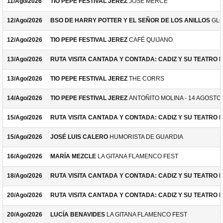
11/Ago/2026
TIO PEPE FESTIVAL JEREZ
JOSÉ MERCÉ
12/Ago/2026
BSO DE HARRY POTTER Y EL SEÑOR DE LOS ANILLOS
GLO
12/Ago/2026
TIO PEPE FESTIVAL JEREZ
CAFÉ QUIJANO
13/Ago/2026
RUTA VISITA CANTADA Y CONTADA: CADIZ Y SU TEATRO 
13/Ago/2026
TIO PEPE FESTIVAL JEREZ
THE CORRS
14/Ago/2026
TIO PEPE FESTIVAL JEREZ
ANTOÑITO MOLINA - 14 AGOSTO
15/Ago/2026
RUTA VISITA CANTADA Y CONTADA: CADIZ Y SU TEATRO 
15/Ago/2026
JOSÉ LUIS CALERO
HUMORISTA DE GUARDIA
16/Ago/2026
MARÍA MEZCLE
LA GITANA FLAMENCO FEST
18/Ago/2026
RUTA VISITA CANTADA Y CONTADA: CADIZ Y SU TEATRO 
20/Ago/2026
RUTA VISITA CANTADA Y CONTADA: CADIZ Y SU TEATRO 
20/Ago/2026
LUCÍA BENAVIDES
LA GITANA FLAMENCO FEST