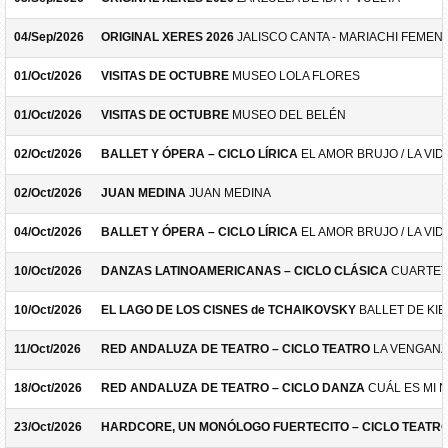
04/Sep/2026
ORIGINAL XERES 2026
JALISCO CANTA - MARIACHI FEMEN
01/Oct/2026
VISITAS DE OCTUBRE
MUSEO LOLA FLORES
01/Oct/2026
VISITAS DE OCTUBRE
MUSEO DEL BELÉN
02/Oct/2026
BALLET Y ÓPERA – CICLO LÍRICA
EL AMOR BRUJO / LA VID
02/Oct/2026
JUAN MEDINA
JUAN MEDINA
04/Oct/2026
BALLET Y ÓPERA – CICLO LÍRICA
EL AMOR BRUJO / LA VID
10/Oct/2026
DANZAS LATINOAMERICANAS – CICLO CLÁSICA
CUARTET
10/Oct/2026
EL LAGO DE LOS CISNES de TCHAIKOVSKY
BALLET DE KIE
11/Oct/2026
RED ANDALUZA DE TEATRO – CICLO TEATRO
LA VENGANZ
18/Oct/2026
RED ANDALUZA DE TEATRO – CICLO DANZA
CUÁL ES MI 
23/Oct/2026
HARDCORE, UN MONÓLOGO FUERTECITO – CICLO TEATR