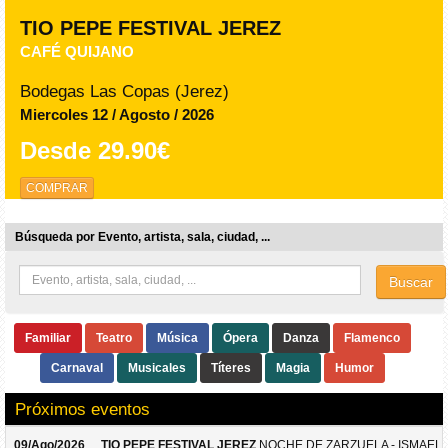
TIO PEPE FESTIVAL JEREZ
CAFÉ QUIJANO
Bodegas Las Copas (Jerez)
Miercoles 12 / Agosto / 2026
Desde
29.90€
COMPRAR
Búsqueda por Evento, artista, sala, ciudad, ...
Buscar
Familiar
Teatro
Música
Ópera
Danza
Flamenco
Carnaval
Musicales
Títeres
Magia
Humor
Próximos eventos
09/Ago/2026
TIO PEPE FESTIVAL JEREZ
NOCHE DE ZARZUELA - ISMAEL 