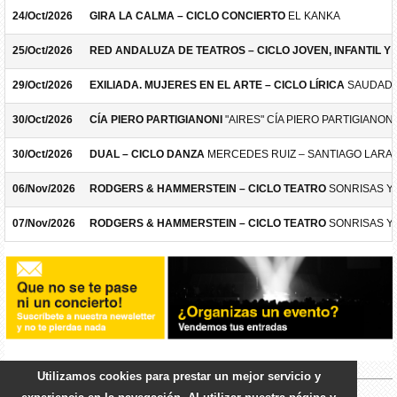
24/Oct/2026
GIRA LA CALMA – CICLO CONCIERTO
EL KANKA
25/Oct/2026
RED ANDALUZA DE TEATROS – CICLO JOVEN, INFANTIL Y F
29/Oct/2026
EXILIADA. MUJERES EN EL ARTE – CICLO LÍRICA
SAUDADE
30/Oct/2026
CÍA PIERO PARTIGIANONI
"AIRES" CÍA PIERO PARTIGIANONI
30/Oct/2026
DUAL – CICLO DANZA
MERCEDES RUIZ – SANTIAGO LARA
06/Nov/2026
RODGERS & HAMMERSTEIN – CICLO TEATRO
SONRISAS Y
07/Nov/2026
RODGERS & HAMMERSTEIN – CICLO TEATRO
SONRISAS Y
Utilizamos cookies para prestar un mejor servicio y