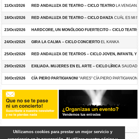
11/Oct/2026
RED ANDALUZA DE TEATRO – CICLO TEATRO
LA VENGANZ
18/Oct/2026
RED ANDALUZA DE TEATRO – CICLO DANZA
CUÁL ES MI 
23/Oct/2026
HARDCORE, UN MONÓLOGO FUERTECITO – CICLO TEATR
24/Oct/2026
GIRA LA CALMA – CICLO CONCIERTO
EL KANKA
25/Oct/2026
RED ANDALUZA DE TEATROS – CICLO JOVEN, INFANTIL Y F
29/Oct/2026
EXILIADA. MUJERES EN EL ARTE – CICLO LÍRICA
SAUDADE
30/Oct/2026
CÍA PIERO PARTIGIANONI
"AIRES" CÍA PIERO PARTIGIANONI
Utilizamos cookies para prestar un mejor servicio y