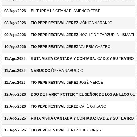
08/Ago/2026
EL TURRY
LA GITANA FLAMENCO FEST
08/Ago/2026
TIO PEPE FESTIVAL JEREZ
MÓNICA NARANJO
09/Ago/2026
TIO PEPE FESTIVAL JEREZ
NOCHE DE ZARZUELA - ISMAEL 
10/Ago/2026
TIO PEPE FESTIVAL JEREZ
VALERIA CASTRO
11/Ago/2026
RUTA VISITA CANTADA Y CONTADA: CADIZ Y SU TEATRO 
11/Ago/2026
NABUCCO
ÓPERA NABUCCO
11/Ago/2026
TIO PEPE FESTIVAL JEREZ
JOSÉ MERCÉ
12/Ago/2026
BSO DE HARRY POTTER Y EL SEÑOR DE LOS ANILLOS
GLO
12/Ago/2026
TIO PEPE FESTIVAL JEREZ
CAFÉ QUIJANO
13/Ago/2026
RUTA VISITA CANTADA Y CONTADA: CADIZ Y SU TEATRO 
13/Ago/2026
TIO PEPE FESTIVAL JEREZ
THE CORRS