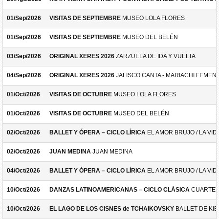
01/Sep/2026
VISITAS DE SEPTIEMBRE
MUSEO LOLA FLORES
01/Sep/2026
VISITAS DE SEPTIEMBRE
MUSEO DEL BELÉN
03/Sep/2026
ORIGINAL XERES 2026
ZARZUELA DE IDA Y VUELTA
04/Sep/2026
ORIGINAL XERES 2026
JALISCO CANTA - MARIACHI FEMEN
01/Oct/2026
VISITAS DE OCTUBRE
MUSEO LOLA FLORES
01/Oct/2026
VISITAS DE OCTUBRE
MUSEO DEL BELÉN
02/Oct/2026
BALLET Y ÓPERA – CICLO LÍRICA
EL AMOR BRUJO / LA VID
02/Oct/2026
JUAN MEDINA
JUAN MEDINA
04/Oct/2026
BALLET Y ÓPERA – CICLO LÍRICA
EL AMOR BRUJO / LA VID
10/Oct/2026
DANZAS LATINOAMERICANAS – CICLO CLÁSICA
CUARTET
10/Oct/2026
EL LAGO DE LOS CISNES de TCHAIKOVSKY
BALLET DE KIE