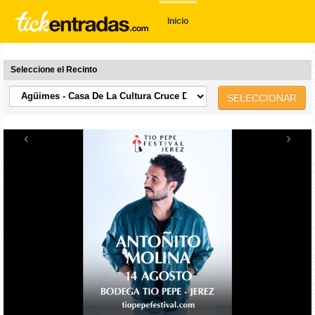
Inicio
Seleccione el Recinto
SELECCIONAR
‹
›