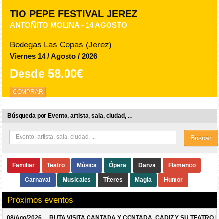
TIO PEPE FESTIVAL JEREZ
ANTOÑITO MOLINA - 14 AGOSTO
Bodegas Las Copas (Jerez)
Viernes 14 / Agosto / 2026
Desde
58.00€
COMPRAR
Búsqueda por Evento, artista, sala, ciudad, ...
Buscar
Familiar
Teatro
Música
Ópera
Danza
Flamenco
Carnaval
Musicales
Títeres
Magia
Humor
Próximos eventos
08/Ago/2026
RUTA VISITA CANTADA Y CONTADA: CADIZ Y SU TEATRO 