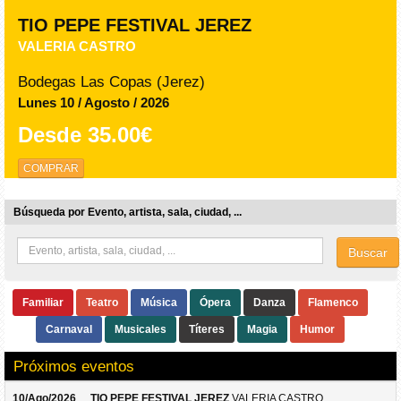
TIO PEPE FESTIVAL JEREZ
VALERIA CASTRO
Bodegas Las Copas (Jerez)
Lunes 10 / Agosto / 2026
Desde
35.00€
COMPRAR
Búsqueda por Evento, artista, sala, ciudad, ...
Buscar
Familiar
Teatro
Música
Ópera
Danza
Flamenco
Carnaval
Musicales
Títeres
Magia
Humor
Próximos eventos
10/Ago/2026
TIO PEPE FESTIVAL JEREZ
VALERIA CASTRO