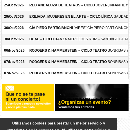
25/Oct/2026
RED ANDALUZA DE TEATROS – CICLO JOVEN, INFANTIL Y F
29/Oct/2026
EXILIADA. MUJERES EN EL ARTE – CICLO LÍRICA
SAUDADE
30/Oct/2026
CÍA PIERO PARTIGIANONI
"AIRES" CÍA PIERO PARTIGIANONI
30/Oct/2026
DUAL – CICLO DANZA
MERCEDES RUIZ – SANTIAGO LARA
06/Nov/2026
RODGERS & HAMMERSTEIN – CICLO TEATRO
SONRISAS Y
07/Nov/2026
RODGERS & HAMMERSTEIN – CICLO TEATRO
SONRISAS Y
07/Nov/2026
RODGERS & HAMMERSTEIN – CICLO TEATRO
SONRISAS Y
Utilizamos cookies para prestar un mejor servicio y