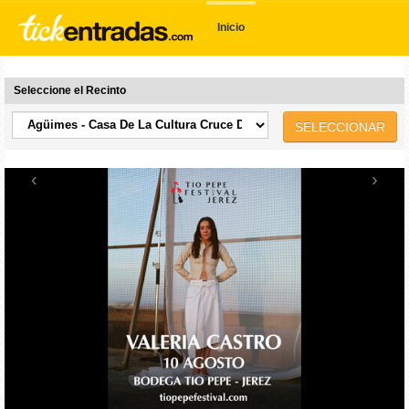
Inicio
Seleccione el Recinto
SELECCIONAR
‹
›