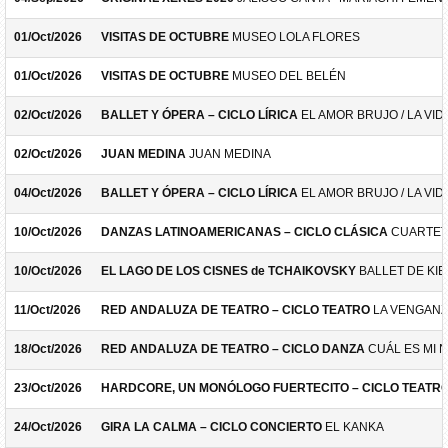
01/Oct/2026
VISITAS DE OCTUBRE
MUSEO LOLA FLORES
01/Oct/2026
VISITAS DE OCTUBRE
MUSEO DEL BELÉN
02/Oct/2026
BALLET Y ÓPERA – CICLO LÍRICA
EL AMOR BRUJO / LA VID
02/Oct/2026
JUAN MEDINA
JUAN MEDINA
04/Oct/2026
BALLET Y ÓPERA – CICLO LÍRICA
EL AMOR BRUJO / LA VID
10/Oct/2026
DANZAS LATINOAMERICANAS – CICLO CLÁSICA
CUARTET
10/Oct/2026
EL LAGO DE LOS CISNES de TCHAIKOVSKY
BALLET DE KIE
11/Oct/2026
RED ANDALUZA DE TEATRO – CICLO TEATRO
LA VENGANZ
18/Oct/2026
RED ANDALUZA DE TEATRO – CICLO DANZA
CUÁL ES MI 
23/Oct/2026
HARDCORE, UN MONÓLOGO FUERTECITO – CICLO TEATR
24/Oct/2026
GIRA LA CALMA – CICLO CONCIERTO
EL KANKA