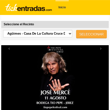
Inicio
Seleccione el Recinto
SELECCIONAR
‹
›