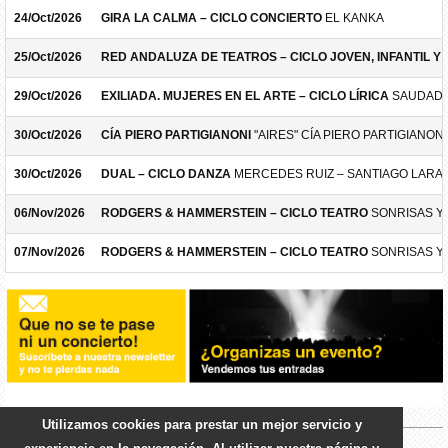
24/Oct/2026
GIRA LA CALMA – CICLO CONCIERTO
EL KANKA
25/Oct/2026
RED ANDALUZA DE TEATROS – CICLO JOVEN, INFANTIL Y F
29/Oct/2026
EXILIADA. MUJERES EN EL ARTE – CICLO LÍRICA
SAUDADE
30/Oct/2026
CÍA PIERO PARTIGIANONI
"AIRES" CÍA PIERO PARTIGIANONI
30/Oct/2026
DUAL – CICLO DANZA
MERCEDES RUIZ – SANTIAGO LARA
06/Nov/2026
RODGERS & HAMMERSTEIN – CICLO TEATRO
SONRISAS Y
07/Nov/2026
RODGERS & HAMMERSTEIN – CICLO TEATRO
SONRISAS Y
Utilizamos cookies para prestar un mejor servicio y