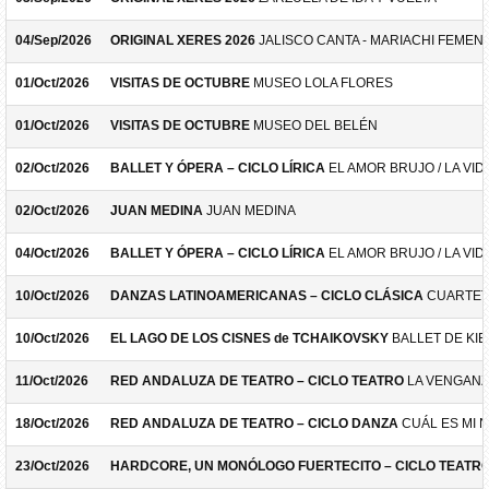
04/Sep/2026
ORIGINAL XERES 2026
JALISCO CANTA - MARIACHI FEMEN
01/Oct/2026
VISITAS DE OCTUBRE
MUSEO LOLA FLORES
01/Oct/2026
VISITAS DE OCTUBRE
MUSEO DEL BELÉN
02/Oct/2026
BALLET Y ÓPERA – CICLO LÍRICA
EL AMOR BRUJO / LA VID
02/Oct/2026
JUAN MEDINA
JUAN MEDINA
04/Oct/2026
BALLET Y ÓPERA – CICLO LÍRICA
EL AMOR BRUJO / LA VID
10/Oct/2026
DANZAS LATINOAMERICANAS – CICLO CLÁSICA
CUARTET
10/Oct/2026
EL LAGO DE LOS CISNES de TCHAIKOVSKY
BALLET DE KIE
11/Oct/2026
RED ANDALUZA DE TEATRO – CICLO TEATRO
LA VENGANZ
18/Oct/2026
RED ANDALUZA DE TEATRO – CICLO DANZA
CUÁL ES MI 
23/Oct/2026
HARDCORE, UN MONÓLOGO FUERTECITO – CICLO TEATR