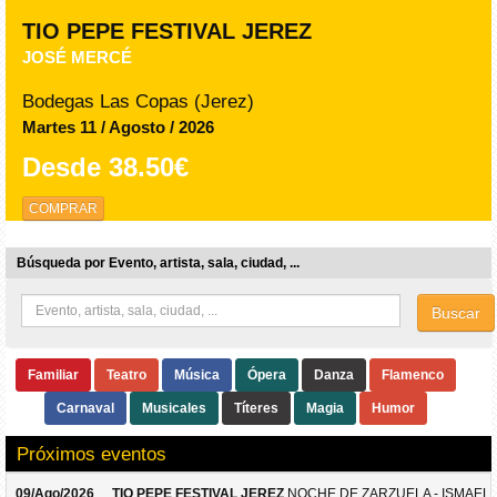
TIO PEPE FESTIVAL JEREZ
JOSÉ MERCÉ
Bodegas Las Copas (Jerez)
Martes 11 / Agosto / 2026
Desde
38.50€
COMPRAR
Búsqueda por Evento, artista, sala, ciudad, ...
Buscar
Familiar
Teatro
Música
Ópera
Danza
Flamenco
Carnaval
Musicales
Títeres
Magia
Humor
Próximos eventos
09/Ago/2026
TIO PEPE FESTIVAL JEREZ
NOCHE DE ZARZUELA - ISMAEL 