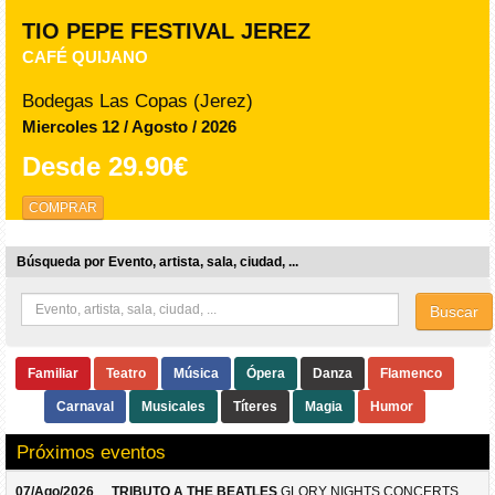
TIO PEPE FESTIVAL JEREZ
CAFÉ QUIJANO
Bodegas Las Copas (Jerez)
Miercoles 12 / Agosto / 2026
Desde
29.90€
COMPRAR
Búsqueda por Evento, artista, sala, ciudad, ...
Buscar
Familiar
Teatro
Música
Ópera
Danza
Flamenco
Carnaval
Musicales
Títeres
Magia
Humor
Próximos eventos
07/Ago/2026
TRIBUTO A THE BEATLES
GLORY NIGHTS CONCERTS