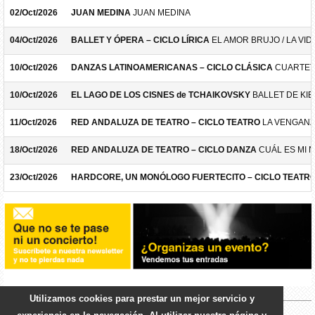
02/Oct/2026
JUAN MEDINA
JUAN MEDINA
04/Oct/2026
BALLET Y ÓPERA – CICLO LÍRICA
EL AMOR BRUJO / LA VID
10/Oct/2026
DANZAS LATINOAMERICANAS – CICLO CLÁSICA
CUARTET
10/Oct/2026
EL LAGO DE LOS CISNES de TCHAIKOVSKY
BALLET DE KIE
11/Oct/2026
RED ANDALUZA DE TEATRO – CICLO TEATRO
LA VENGANZ
18/Oct/2026
RED ANDALUZA DE TEATRO – CICLO DANZA
CUÁL ES MI 
23/Oct/2026
HARDCORE, UN MONÓLOGO FUERTECITO – CICLO TEATR
Utilizamos cookies para prestar un mejor servicio y