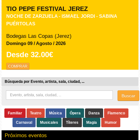
TIO PEPE FESTIVAL JEREZ
NOCHE DE ZARZUELA - ISMAEL JORDI - SABINA
PUÉRTOLAS
Bodegas Las Copas (Jerez)
Domingo 09 / Agosto / 2026
Desde
32.00€
COMPRAR
Búsqueda por Evento, artista, sala, ciudad, ...
Buscar
Familiar
Teatro
Música
Ópera
Danza
Flamenco
Carnaval
Musicales
Títeres
Magia
Humor
Próximos eventos