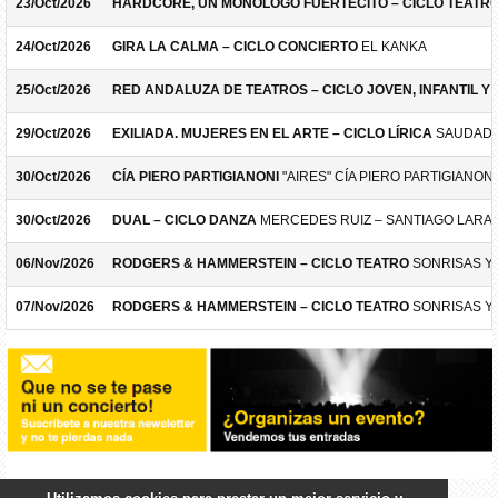
23/Oct/2026
HARDCORE, UN MONÓLOGO FUERTECITO – CICLO TEATR
24/Oct/2026
GIRA LA CALMA – CICLO CONCIERTO
EL KANKA
25/Oct/2026
RED ANDALUZA DE TEATROS – CICLO JOVEN, INFANTIL Y F
29/Oct/2026
EXILIADA. MUJERES EN EL ARTE – CICLO LÍRICA
SAUDADE
30/Oct/2026
CÍA PIERO PARTIGIANONI
"AIRES" CÍA PIERO PARTIGIANONI
30/Oct/2026
DUAL – CICLO DANZA
MERCEDES RUIZ – SANTIAGO LARA
06/Nov/2026
RODGERS & HAMMERSTEIN – CICLO TEATRO
SONRISAS Y
07/Nov/2026
RODGERS & HAMMERSTEIN – CICLO TEATRO
SONRISAS Y