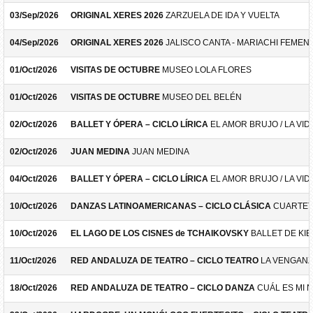
03/Sep/2026
ORIGINAL XERES 2026
ZARZUELA DE IDA Y VUELTA
04/Sep/2026
ORIGINAL XERES 2026
JALISCO CANTA - MARIACHI FEMEN
01/Oct/2026
VISITAS DE OCTUBRE
MUSEO LOLA FLORES
01/Oct/2026
VISITAS DE OCTUBRE
MUSEO DEL BELÉN
02/Oct/2026
BALLET Y ÓPERA – CICLO LÍRICA
EL AMOR BRUJO / LA VID
02/Oct/2026
JUAN MEDINA
JUAN MEDINA
04/Oct/2026
BALLET Y ÓPERA – CICLO LÍRICA
EL AMOR BRUJO / LA VID
10/Oct/2026
DANZAS LATINOAMERICANAS – CICLO CLÁSICA
CUARTET
10/Oct/2026
EL LAGO DE LOS CISNES de TCHAIKOVSKY
BALLET DE KIE
11/Oct/2026
RED ANDALUZA DE TEATRO – CICLO TEATRO
LA VENGANZ
18/Oct/2026
RED ANDALUZA DE TEATRO – CICLO DANZA
CUÁL ES MI 