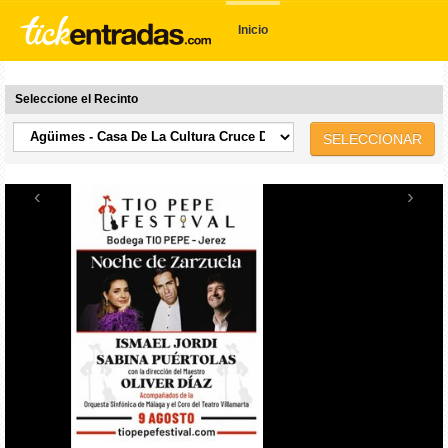
Inicio
Seleccione el Recinto
SELECCIONAR
‹
›