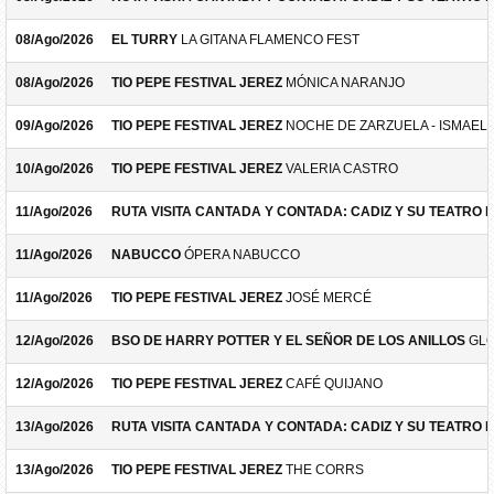
08/Ago/2026
EL TURRY
LA GITANA FLAMENCO FEST
08/Ago/2026
TIO PEPE FESTIVAL JEREZ
MÓNICA NARANJO
09/Ago/2026
TIO PEPE FESTIVAL JEREZ
NOCHE DE ZARZUELA - ISMAEL 
10/Ago/2026
TIO PEPE FESTIVAL JEREZ
VALERIA CASTRO
11/Ago/2026
RUTA VISITA CANTADA Y CONTADA: CADIZ Y SU TEATRO 
11/Ago/2026
NABUCCO
ÓPERA NABUCCO
11/Ago/2026
TIO PEPE FESTIVAL JEREZ
JOSÉ MERCÉ
12/Ago/2026
BSO DE HARRY POTTER Y EL SEÑOR DE LOS ANILLOS
GLO
12/Ago/2026
TIO PEPE FESTIVAL JEREZ
CAFÉ QUIJANO
13/Ago/2026
RUTA VISITA CANTADA Y CONTADA: CADIZ Y SU TEATRO 
13/Ago/2026
TIO PEPE FESTIVAL JEREZ
THE CORRS