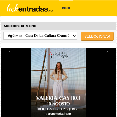
Inicio
Seleccione el Recinto
SELECCIONAR
‹
›