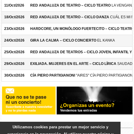
11/Oct/2026
RED ANDALUZA DE TEATRO – CICLO TEATRO
LA VENGANZ
18/Oct/2026
RED ANDALUZA DE TEATRO – CICLO DANZA
CUÁL ES MI 
23/Oct/2026
HARDCORE, UN MONÓLOGO FUERTECITO – CICLO TEATR
24/Oct/2026
GIRA LA CALMA – CICLO CONCIERTO
EL KANKA
25/Oct/2026
RED ANDALUZA DE TEATROS – CICLO JOVEN, INFANTIL Y F
29/Oct/2026
EXILIADA. MUJERES EN EL ARTE – CICLO LÍRICA
SAUDADE
30/Oct/2026
CÍA PIERO PARTIGIANONI
"AIRES" CÍA PIERO PARTIGIANONI
Utilizamos cookies para prestar un mejor servicio y