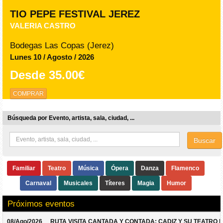
TIO PEPE FESTIVAL JEREZ
VALERIA CASTRO
Bodegas Las Copas (Jerez)
Lunes 10 / Agosto / 2026
Desde
35.00€
COMPRAR
Búsqueda por Evento, artista, sala, ciudad, ...
Buscar
Familiar
Teatro
Música
Ópera
Danza
Flamenco
Carnaval
Musicales
Títeres
Magia
Humor
Próximos eventos
08/Ago/2026
RUTA VISITA CANTADA Y CONTADA: CADIZ Y SU TEATRO 