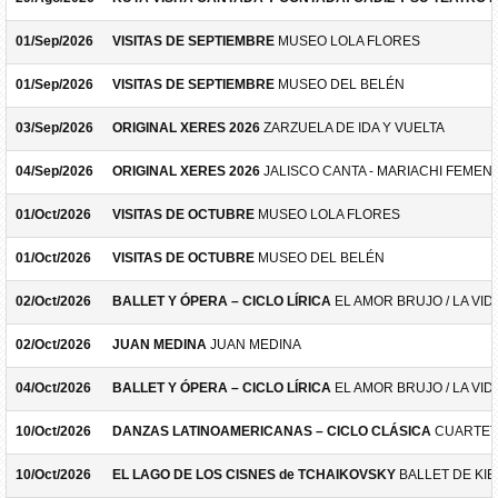
01/Sep/2026
VISITAS DE SEPTIEMBRE
MUSEO LOLA FLORES
01/Sep/2026
VISITAS DE SEPTIEMBRE
MUSEO DEL BELÉN
03/Sep/2026
ORIGINAL XERES 2026
ZARZUELA DE IDA Y VUELTA
04/Sep/2026
ORIGINAL XERES 2026
JALISCO CANTA - MARIACHI FEMEN
01/Oct/2026
VISITAS DE OCTUBRE
MUSEO LOLA FLORES
01/Oct/2026
VISITAS DE OCTUBRE
MUSEO DEL BELÉN
02/Oct/2026
BALLET Y ÓPERA – CICLO LÍRICA
EL AMOR BRUJO / LA VID
02/Oct/2026
JUAN MEDINA
JUAN MEDINA
04/Oct/2026
BALLET Y ÓPERA – CICLO LÍRICA
EL AMOR BRUJO / LA VID
10/Oct/2026
DANZAS LATINOAMERICANAS – CICLO CLÁSICA
CUARTET
10/Oct/2026
EL LAGO DE LOS CISNES de TCHAIKOVSKY
BALLET DE KIE