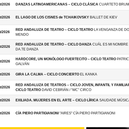
t/2026
DANZAS LATINOAMERICANAS – CICLO CLÁSICA
CUARTETO BRU
t/2026
EL LAGO DE LOS CISNES de TCHAIKOVSKY
BALLET DE KIEV
RED ANDALUZA DE TEATRO – CICLO TEATRO
LA VENGANZA DE D
t/2026
MENDO
RED ANDALUZA DE TEATRO – CICLO DANZA
CUÁL ES MI NOMBRE 
t/2026
DA.TE DANZA
HARDCORE, UN MONÓLOGO FUERTECITO – CICLO TEATRO
PATRIC
t/2026
GALVÁN
t/2026
GIRA LA CALMA – CICLO CONCIERTO
EL KANKA
RED ANDALUZA DE TEATROS – CICLO JOVEN, INFANTIL Y FAMILIAR
t/2026
CICLO TEATRO
DAVID CEBRIÁN / “WC” CIRCO
t/2026
EXILIADA. MUJERES EN EL ARTE – CICLO LÍRICA
SAUDADE MÚSIC
t/2026
CÍA PIERO PARTIGIANONI
"AIRES" CÍA PIERO PARTIGIANONI