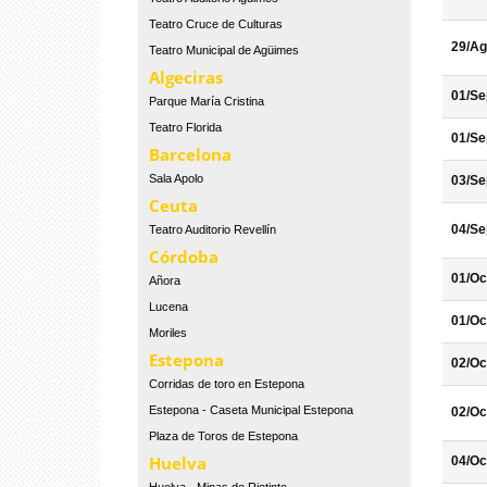
Teatro Cruce de Culturas
29/Ag
Teatro Municipal de Agüimes
Algeciras
01/Se
Parque María Cristina
Teatro Florida
01/Se
Barcelona
Sala Apolo
03/Se
Ceuta
04/Se
Teatro Auditorio Revellín
Córdoba
01/Oc
Añora
Lucena
01/Oc
Moriles
Estepona
02/Oc
Corridas de toro en Estepona
Estepona - Caseta Municipal Estepona
02/Oc
Plaza de Toros de Estepona
Huelva
04/Oc