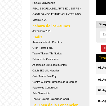
Palacio Villavicencio
REAL ESCUELA DEL ARTE ECUESTRE –
CABALGANDO ENTRE VOLANTES 2025
Vinoble 2026
Búsqu
Zahara de los Atunes
Jazzahara 2025
Cádiz
Autobús Valle de Cuentos
Gran Teatro Falla
F
Teatro Títeres Tía Norica
Pró
Baluarte de Candelaria
Asociación Entre dos puentes
08/Ag
Cádiz 1D3MIL Historias
Café Teatro Pay-Pay
08/Ag
Centro Cultural Flamenco de la Merced
Palacio de Congresos
08/Ag
Sala Serendipia
Teatro Colegio Salesianos Cádiz
09/Ag
La Línea de la Concepción