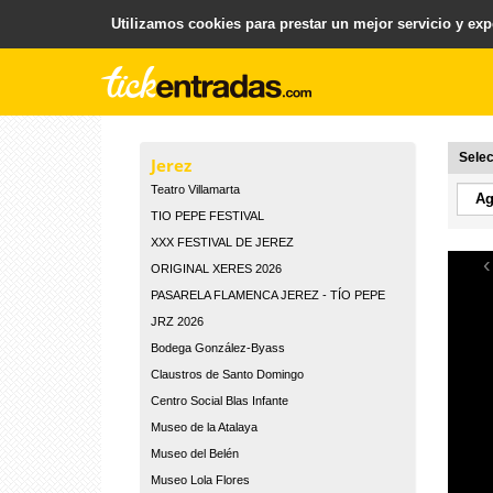
Utilizamos cookies para prestar un mejor servicio y expe
.
Plataforma para la Venta y Gestion de Entradas
Selec
Jerez
Teatro Villamarta
TIO PEPE FESTIVAL
XXX FESTIVAL DE JEREZ
‹
ORIGINAL XERES 2026
PASARELA FLAMENCA JEREZ - TÍO PEPE
JRZ 2026
Bodega González-Byass
Claustros de Santo Domingo
Centro Social Blas Infante
Museo de la Atalaya
Museo del Belén
Museo Lola Flores