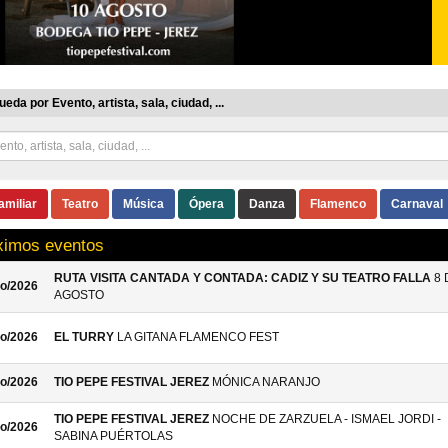
eda por Evento, artista, sala, ciudad, ...
amiliar
Teatro
Música
Ópera
Danza
Flamenco
Carnaval
ximos eventos
RUTA VISITA CANTADA Y CONTADA: CADIZ Y SU TEATRO FALLA
8 
o/2026
AGOSTO
o/2026
EL TURRY
LA GITANA FLAMENCO FEST
o/2026
TIO PEPE FESTIVAL JEREZ
MÓNICA NARANJO
TIO PEPE FESTIVAL JEREZ
NOCHE DE ZARZUELA - ISMAEL JORDI -
o/2026
SABINA PUÉRTOLAS