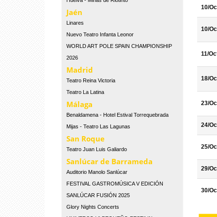
Huelva - Minas de Riotinto
10/Oc
Jaén
Linares
10/Oc
Nuevo Teatro Infanta Leonor
WORLD ART POLE SPAIN CHAMPIONSHIP
11/Oc
2026
Madrid
18/Oc
Teatro Reina Victoria
Teatro La Latina
Málaga
23/Oc
Benaldamena - Hotel Estival Torrequebrada
24/Oc
Mijas - Teatro Las Lagunas
San Roque
25/Oc
Teatro Juan Luis Galiardo
Sanlúcar de Barrameda
29/Oc
Auditorio Manolo Sanlúcar
FESTIVAL GASTROMÚSICA V EDICIÓN
30/Oc
SANLÚCAR FUSIÓN 2025
Glory Nights Concerts