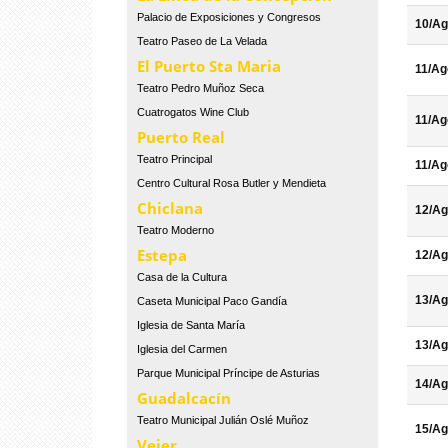
Palacio de Exposiciones y Congresos
10/Ag
Teatro Paseo de La Velada
El Puerto Sta Maria
11/Ag
Teatro Pedro Muñoz Seca
Cuatrogatos Wine Club
11/Ag
Puerto Real
Teatro Principal
11/Ag
Centro Cultural Rosa Butler y Mendieta
Chiclana
12/Ag
Teatro Moderno
Estepa
12/Ag
Casa de la Cultura
13/Ag
Caseta Municipal Paco Gandía
Iglesia de Santa María
13/Ag
Iglesia del Carmen
Parque Municipal Príncipe de Asturias
14/Ag
Guadalcacín
Teatro Municipal Julián Oslé Muñoz
15/Ag
Vejer