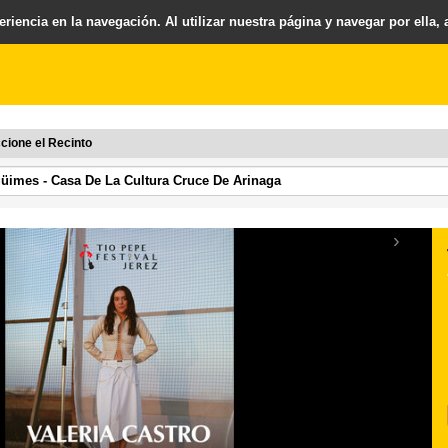
riencia en la navegación. Al utilizar nuestra página y navegar por ella,
cione el Recinto
›