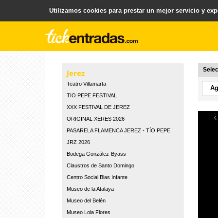
Utilizamos cookies para prestar un mejor servicio y expe
.
Plataforma para la Venta y Gestion de Entradas
Selec
Jerez
Teatro Villamarta
TIO PEPE FESTIVAL
XXX FESTIVAL DE JEREZ
‹
ORIGINAL XERES 2026
PASARELA FLAMENCA JEREZ - TÍO PEPE
JRZ 2026
Bodega González-Byass
Claustros de Santo Domingo
Centro Social Blas Infante
Museo de la Atalaya
Museo del Belén
Museo Lola Flores