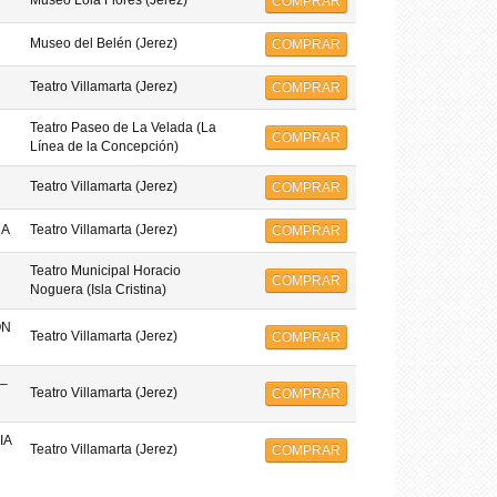
Museo Lola Flores (Jerez)
COMPRAR
Museo del Belén (Jerez)
COMPRAR
Teatro Villamarta (Jerez)
COMPRAR
Teatro Paseo de La Velada (La
COMPRAR
Línea de la Concepción)
Teatro Villamarta (Jerez)
COMPRAR
MA
Teatro Villamarta (Jerez)
COMPRAR
Teatro Municipal Horacio
COMPRAR
Noguera (Isla Cristina)
ON
Teatro Villamarta (Jerez)
COMPRAR
–
Teatro Villamarta (Jerez)
COMPRAR
IA
Teatro Villamarta (Jerez)
COMPRAR