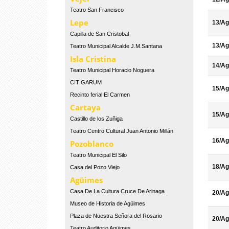
Teatro San Francisco
Lepe
13/Ag
Capilla de San Cristobal
13/Ag
Teatro Municipal Alcalde J.M.Santana
Isla Cristina
14/Ag
Teatro Municipal Horacio Noguera
CIT GARUM
15/Ag
Recinto ferial El Carmen
Cartaya
15/Ag
Castillo de los Zuñiga
Teatro Centro Cultural Juan Antonio Millán
16/Ag
Pozoblanco
Teatro Municipal El Silo
18/Ag
Casa del Pozo Viejo
Agüimes
Casa De La Cultura Cruce De Arinaga
20/Ag
Museo de Historia de Agüimes
Plaza de Nuestra Señora del Rosario
20/Ag
Teatro Auditorio Agüimes