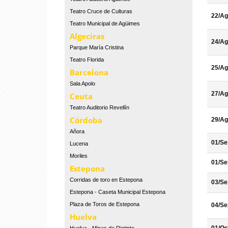
Teatro Cruce de Culturas
22/Ag
Teatro Municipal de Agüimes
Algeciras
24/Ag
Parque María Cristina
Teatro Florida
25/Ag
Barcelona
Sala Apolo
27/Ag
Ceuta
Teatro Auditorio Revellín
Córdoba
29/Ag
Añora
01/Se
Lucena
Moriles
01/Se
Estepona
Corridas de toro en Estepona
03/Se
Estepona - Caseta Municipal Estepona
Plaza de Toros de Estepona
04/Se
Huelva