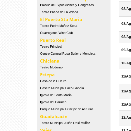
Palacio de Exposiciones y Congresos
08/Ag
Teatro Paseo de La Velada
El Puerto Sta Maria
08/Ag
Teatro Pedro Muñoz Seca
Cuatrogatos Wine Club
08/Ag
Puerto Real
Teatro Principal
09/Ag
Centro Cultural Rosa Butler y Mendieta
Chiclana
10/Ag
Teatro Moderno
Estepa
11/Ag
Casa de la Cultura
Caseta Municipal Paco Gandía
11/Ag
Iglesia de Santa María
Iglesia del Carmen
11/Ag
Parque Municipal Príncipe de Asturias
Guadalcacín
12/Ag
Teatro Municipal Julián Oslé Muñoz
Vejer
12/Ag