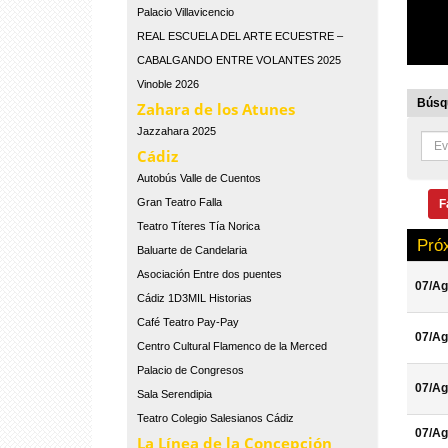
Palacio Villavicencio
REAL ESCUELA DEL ARTE ECUESTRE –
CABALGANDO ENTRE VOLANTES 2025
Vinoble 2026
Búsqu
Zahara de los Atunes
Jazzahara 2025
Cádiz
Autobús Valle de Cuentos
Gran Teatro Falla
F
Teatro Títeres Tía Norica
Pró
Baluarte de Candelaria
Asociación Entre dos puentes
07/Ag
Cádiz 1D3MIL Historias
Café Teatro Pay-Pay
07/Ag
Centro Cultural Flamenco de la Merced
Palacio de Congresos
07/Ag
Sala Serendipia
Teatro Colegio Salesianos Cádiz
07/Ag
La Línea de la Concepción