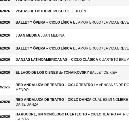
t/2026
VISITAS DE OCTUBRE
MUSEO LOLA FLORES
t/2026
VISITAS DE OCTUBRE
MUSEO DEL BELÉN
t/2026
BALLET Y ÓPERA – CICLO LÍRICA
EL AMOR BRUJO / LA VIDA BREVE
t/2026
JUAN MEDINA
JUAN MEDINA
t/2026
BALLET Y ÓPERA – CICLO LÍRICA
EL AMOR BRUJO / LA VIDA BREVE
t/2026
DANZAS LATINOAMERICANAS – CICLO CLÁSICA
CUARTETO BRU
t/2026
EL LAGO DE LOS CISNES de TCHAIKOVSKY
BALLET DE KIEV
RED ANDALUZA DE TEATRO – CICLO TEATRO
LA VENGANZA DE D
t/2026
MENDO
RED ANDALUZA DE TEATRO – CICLO DANZA
CUÁL ES MI NOMBRE 
t/2026
DA.TE DANZA
HARDCORE, UN MONÓLOGO FUERTECITO – CICLO TEATRO
PATRIC
t/2026
GALVÁN