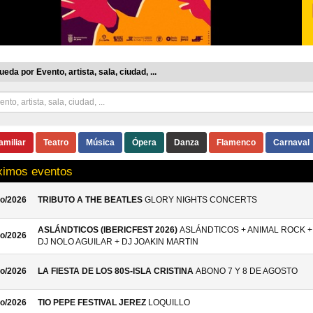
eda por Evento, artista, sala, ciudad, ...
amiliar
Teatro
Música
Ópera
Danza
Flamenco
Carnaval
ximos eventos
o/2026
TRIBUTO A THE BEATLES
GLORY NIGHTS CONCERTS
ASLÁNDTICOS (IBERICFEST 2026)
ASLÁNDTICOS + ANIMAL ROCK +
o/2026
DJ NOLO AGUILAR + DJ JOAKIN MARTIN
o/2026
LA FIESTA DE LOS 80S-ISLA CRISTINA
ABONO 7 Y 8 DE AGOSTO
o/2026
TIO PEPE FESTIVAL JEREZ
LOQUILLO