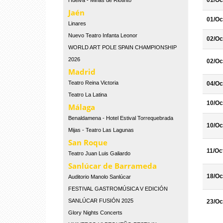
01/Oc
Huelva - Minas de Riotinto
Jaén
01/Oc
Linares
Nuevo Teatro Infanta Leonor
02/Oc
WORLD ART POLE SPAIN CHAMPIONSHIP
2026
02/Oc
Madrid
Teatro Reina Victoria
04/Oc
Teatro La Latina
10/Oc
Málaga
Benaldamena - Hotel Estival Torrequebrada
10/Oc
Mijas - Teatro Las Lagunas
San Roque
11/Oc
Teatro Juan Luis Galiardo
Sanlúcar de Barrameda
18/Oc
Auditorio Manolo Sanlúcar
FESTIVAL GASTROMÚSICA V EDICIÓN
SANLÚCAR FUSIÓN 2025
23/Oc
Glory Nights Concerts