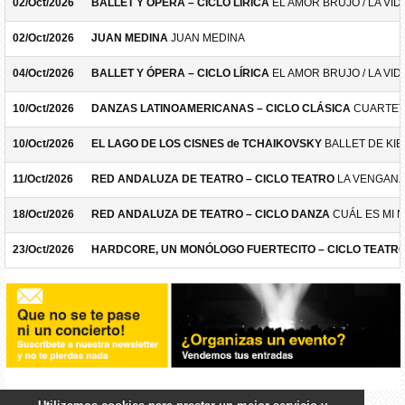
02/Oct/2026
BALLET Y ÓPERA – CICLO LÍRICA
EL AMOR BRUJO / LA VID
02/Oct/2026
JUAN MEDINA
JUAN MEDINA
04/Oct/2026
BALLET Y ÓPERA – CICLO LÍRICA
EL AMOR BRUJO / LA VID
10/Oct/2026
DANZAS LATINOAMERICANAS – CICLO CLÁSICA
CUARTET
10/Oct/2026
EL LAGO DE LOS CISNES de TCHAIKOVSKY
BALLET DE KIE
11/Oct/2026
RED ANDALUZA DE TEATRO – CICLO TEATRO
LA VENGANZ
18/Oct/2026
RED ANDALUZA DE TEATRO – CICLO DANZA
CUÁL ES MI 
23/Oct/2026
HARDCORE, UN MONÓLOGO FUERTECITO – CICLO TEATR