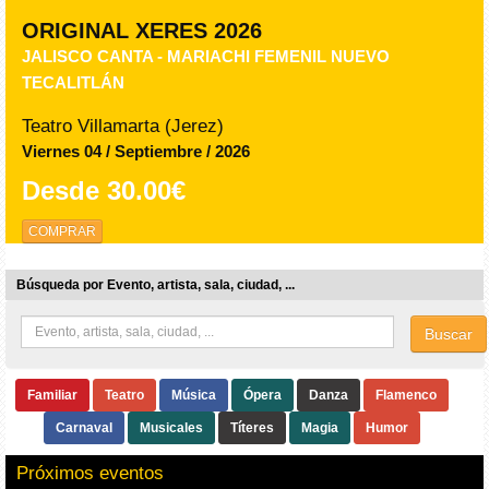
ORIGINAL XERES 2026
JALISCO CANTA - MARIACHI FEMENIL NUEVO
TECALITLÁN
Teatro Villamarta (Jerez)
Viernes 04 / Septiembre / 2026
Desde
30.00€
COMPRAR
Búsqueda por Evento, artista, sala, ciudad, ...
Buscar
Familiar
Teatro
Música
Ópera
Danza
Flamenco
Carnaval
Musicales
Títeres
Magia
Humor
Próximos eventos