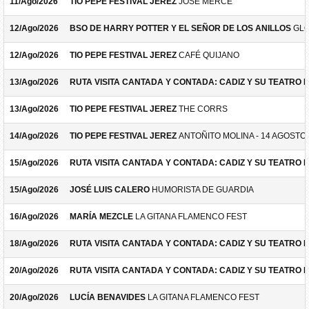
11/Ago/2026
TIO PEPE FESTIVAL JEREZ
JOSÉ MERCÉ
12/Ago/2026
BSO DE HARRY POTTER Y EL SEÑOR DE LOS ANILLOS
GLO
12/Ago/2026
TIO PEPE FESTIVAL JEREZ
CAFÉ QUIJANO
13/Ago/2026
RUTA VISITA CANTADA Y CONTADA: CADIZ Y SU TEATRO 
13/Ago/2026
TIO PEPE FESTIVAL JEREZ
THE CORRS
14/Ago/2026
TIO PEPE FESTIVAL JEREZ
ANTOÑITO MOLINA - 14 AGOSTO
15/Ago/2026
RUTA VISITA CANTADA Y CONTADA: CADIZ Y SU TEATRO 
15/Ago/2026
JOSÉ LUIS CALERO
HUMORISTA DE GUARDIA
16/Ago/2026
MARÍA MEZCLE
LA GITANA FLAMENCO FEST
18/Ago/2026
RUTA VISITA CANTADA Y CONTADA: CADIZ Y SU TEATRO 
20/Ago/2026
RUTA VISITA CANTADA Y CONTADA: CADIZ Y SU TEATRO 
20/Ago/2026
LUCÍA BENAVIDES
LA GITANA FLAMENCO FEST