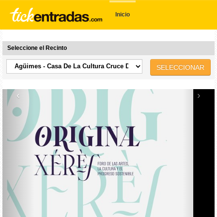
Inicio
Seleccione el Recinto
SELECCIONAR
‹
›