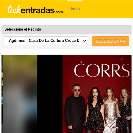
Inicio
Seleccione el Recinto
SELECCIONAR
‹
›