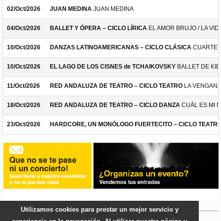
02/Oct/2026
JUAN MEDINA
JUAN MEDINA
04/Oct/2026
BALLET Y ÓPERA – CICLO LÍRICA
EL AMOR BRUJO / LA VID
10/Oct/2026
DANZAS LATINOAMERICANAS – CICLO CLÁSICA
CUARTET
10/Oct/2026
EL LAGO DE LOS CISNES de TCHAIKOVSKY
BALLET DE KIE
11/Oct/2026
RED ANDALUZA DE TEATRO – CICLO TEATRO
LA VENGANZ
18/Oct/2026
RED ANDALUZA DE TEATRO – CICLO DANZA
CUÁL ES MI 
23/Oct/2026
HARDCORE, UN MONÓLOGO FUERTECITO – CICLO TEATR
Utilizamos cookies para prestar un mejor servicio y