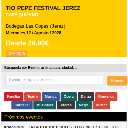
TIO PEPE FESTIVAL JEREZ
THE CORRS
Bodegas Las Copas (Jerez)
Jueves 13 / Agosto / 2026
Desde
80.00€
COMPRAR
Búsqueda por Evento, artista, sala, ciudad, ...
Buscar
Familiar
Teatro
Música
Ópera
Danza
Flamenco
Carnaval
Musicales
Títeres
Magia
Humor
Próximos eventos
07/Ago/2026
TRIBUTO A THE BEATLES
GLORY NIGHTS CONCERTS