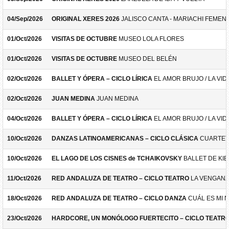
04/Sep/2026
ORIGINAL XERES 2026
JALISCO CANTA - MARIACHI FEMEN
01/Oct/2026
VISITAS DE OCTUBRE
MUSEO LOLA FLORES
01/Oct/2026
VISITAS DE OCTUBRE
MUSEO DEL BELÉN
02/Oct/2026
BALLET Y ÓPERA – CICLO LÍRICA
EL AMOR BRUJO / LA VID
02/Oct/2026
JUAN MEDINA
JUAN MEDINA
04/Oct/2026
BALLET Y ÓPERA – CICLO LÍRICA
EL AMOR BRUJO / LA VID
10/Oct/2026
DANZAS LATINOAMERICANAS – CICLO CLÁSICA
CUARTET
10/Oct/2026
EL LAGO DE LOS CISNES de TCHAIKOVSKY
BALLET DE KIE
11/Oct/2026
RED ANDALUZA DE TEATRO – CICLO TEATRO
LA VENGANZ
18/Oct/2026
RED ANDALUZA DE TEATRO – CICLO DANZA
CUÁL ES MI 
23/Oct/2026
HARDCORE, UN MONÓLOGO FUERTECITO – CICLO TEATR