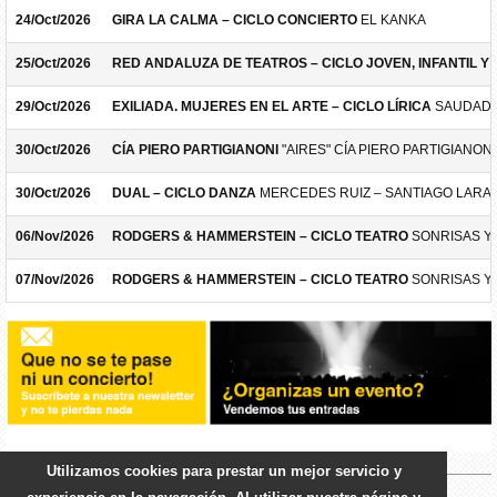
24/Oct/2026
GIRA LA CALMA – CICLO CONCIERTO
EL KANKA
25/Oct/2026
RED ANDALUZA DE TEATROS – CICLO JOVEN, INFANTIL Y F
29/Oct/2026
EXILIADA. MUJERES EN EL ARTE – CICLO LÍRICA
SAUDADE
30/Oct/2026
CÍA PIERO PARTIGIANONI
"AIRES" CÍA PIERO PARTIGIANONI
30/Oct/2026
DUAL – CICLO DANZA
MERCEDES RUIZ – SANTIAGO LARA
06/Nov/2026
RODGERS & HAMMERSTEIN – CICLO TEATRO
SONRISAS Y
07/Nov/2026
RODGERS & HAMMERSTEIN – CICLO TEATRO
SONRISAS Y
Utilizamos cookies para prestar un mejor servicio y