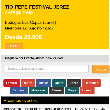
TIO PEPE FESTIVAL JEREZ
CAFÉ QUIJANO
Bodegas Las Copas (Jerez)
Miercoles 12 / Agosto / 2026
Desde
29.90€
COMPRAR
Búsqueda por Evento, artista, sala, ciudad, ...
Buscar
Familiar
Teatro
Música
Ópera
Danza
Flamenco
Carnaval
Musicales
Títeres
Magia
Humor
Próximos eventos
09/Ago/2026
TIO PEPE FESTIVAL JEREZ
NOCHE DE ZARZUELA - ISMAEL 