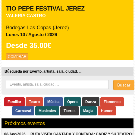
TIO PEPE FESTIVAL JEREZ
VALERIA CASTRO
Bodegas Las Copas (Jerez)
Lunes 10 / Agosto / 2026
Desde
35.00€
COMPRAR
Búsqueda por Evento, artista, sala, ciudad, ...
Buscar
Familiar
Teatro
Música
Ópera
Danza
Flamenco
Carnaval
Musicales
Títeres
Magia
Humor
Próximos eventos
08/Ago/2026
RUTA VISITA CANTADA Y CONTADA: CADIZ Y SU TEATRO 