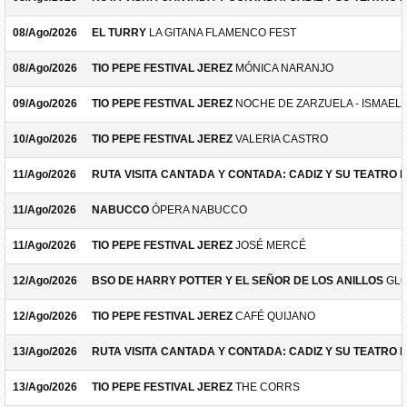
08/Ago/2026
EL TURRY
LA GITANA FLAMENCO FEST
08/Ago/2026
TIO PEPE FESTIVAL JEREZ
MÓNICA NARANJO
09/Ago/2026
TIO PEPE FESTIVAL JEREZ
NOCHE DE ZARZUELA - ISMAEL 
10/Ago/2026
TIO PEPE FESTIVAL JEREZ
VALERIA CASTRO
11/Ago/2026
RUTA VISITA CANTADA Y CONTADA: CADIZ Y SU TEATRO 
11/Ago/2026
NABUCCO
ÓPERA NABUCCO
11/Ago/2026
TIO PEPE FESTIVAL JEREZ
JOSÉ MERCÉ
12/Ago/2026
BSO DE HARRY POTTER Y EL SEÑOR DE LOS ANILLOS
GLO
12/Ago/2026
TIO PEPE FESTIVAL JEREZ
CAFÉ QUIJANO
13/Ago/2026
RUTA VISITA CANTADA Y CONTADA: CADIZ Y SU TEATRO 
13/Ago/2026
TIO PEPE FESTIVAL JEREZ
THE CORRS