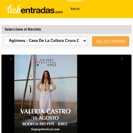
Inicio
Seleccione el Recinto
SELECCIONAR
‹
›