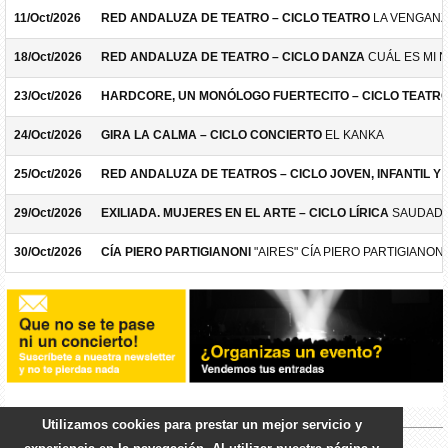
11/Oct/2026
RED ANDALUZA DE TEATRO – CICLO TEATRO
LA VENGANZ
18/Oct/2026
RED ANDALUZA DE TEATRO – CICLO DANZA
CUÁL ES MI 
23/Oct/2026
HARDCORE, UN MONÓLOGO FUERTECITO – CICLO TEATR
24/Oct/2026
GIRA LA CALMA – CICLO CONCIERTO
EL KANKA
25/Oct/2026
RED ANDALUZA DE TEATROS – CICLO JOVEN, INFANTIL Y F
29/Oct/2026
EXILIADA. MUJERES EN EL ARTE – CICLO LÍRICA
SAUDADE
30/Oct/2026
CÍA PIERO PARTIGIANONI
"AIRES" CÍA PIERO PARTIGIANONI
Utilizamos cookies para prestar un mejor servicio y