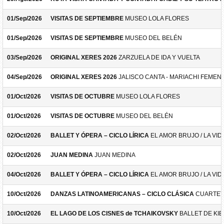
01/Sep/2026
VISITAS DE SEPTIEMBRE
MUSEO LOLA FLORES
01/Sep/2026
VISITAS DE SEPTIEMBRE
MUSEO DEL BELÉN
03/Sep/2026
ORIGINAL XERES 2026
ZARZUELA DE IDA Y VUELTA
04/Sep/2026
ORIGINAL XERES 2026
JALISCO CANTA - MARIACHI FEMEN
01/Oct/2026
VISITAS DE OCTUBRE
MUSEO LOLA FLORES
01/Oct/2026
VISITAS DE OCTUBRE
MUSEO DEL BELÉN
02/Oct/2026
BALLET Y ÓPERA – CICLO LÍRICA
EL AMOR BRUJO / LA VID
02/Oct/2026
JUAN MEDINA
JUAN MEDINA
04/Oct/2026
BALLET Y ÓPERA – CICLO LÍRICA
EL AMOR BRUJO / LA VID
10/Oct/2026
DANZAS LATINOAMERICANAS – CICLO CLÁSICA
CUARTET
10/Oct/2026
EL LAGO DE LOS CISNES de TCHAIKOVSKY
BALLET DE KIE