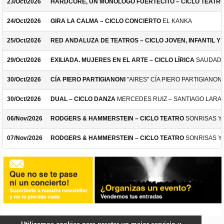
23/Oct/2026
HARDCORE, UN MONÓLOGO FUERTECITO – CICLO TEATR
24/Oct/2026
GIRA LA CALMA – CICLO CONCIERTO
EL KANKA
25/Oct/2026
RED ANDALUZA DE TEATROS – CICLO JOVEN, INFANTIL Y F
29/Oct/2026
EXILIADA. MUJERES EN EL ARTE – CICLO LÍRICA
SAUDADE
30/Oct/2026
CÍA PIERO PARTIGIANONI
"AIRES" CÍA PIERO PARTIGIANONI
30/Oct/2026
DUAL – CICLO DANZA
MERCEDES RUIZ – SANTIAGO LARA
06/Nov/2026
RODGERS & HAMMERSTEIN – CICLO TEATRO
SONRISAS Y
07/Nov/2026
RODGERS & HAMMERSTEIN – CICLO TEATRO
SONRISAS Y