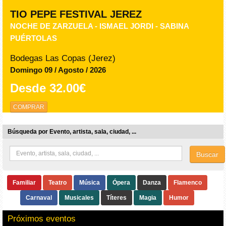
TIO PEPE FESTIVAL JEREZ
NOCHE DE ZARZUELA - ISMAEL JORDI - SABINA
PUÉRTOLAS
Bodegas Las Copas (Jerez)
Domingo 09 / Agosto / 2026
Desde
32.00€
COMPRAR
Búsqueda por Evento, artista, sala, ciudad, ...
Buscar
Familiar
Teatro
Música
Ópera
Danza
Flamenco
Carnaval
Musicales
Títeres
Magia
Humor
Próximos eventos