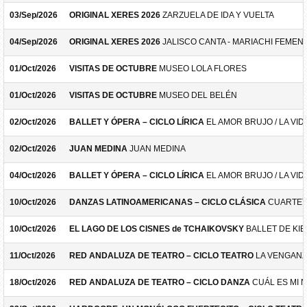
03/Sep/2026
ORIGINAL XERES 2026
ZARZUELA DE IDA Y VUELTA
04/Sep/2026
ORIGINAL XERES 2026
JALISCO CANTA - MARIACHI FEMEN
01/Oct/2026
VISITAS DE OCTUBRE
MUSEO LOLA FLORES
01/Oct/2026
VISITAS DE OCTUBRE
MUSEO DEL BELÉN
02/Oct/2026
BALLET Y ÓPERA – CICLO LÍRICA
EL AMOR BRUJO / LA VID
02/Oct/2026
JUAN MEDINA
JUAN MEDINA
04/Oct/2026
BALLET Y ÓPERA – CICLO LÍRICA
EL AMOR BRUJO / LA VID
10/Oct/2026
DANZAS LATINOAMERICANAS – CICLO CLÁSICA
CUARTET
10/Oct/2026
EL LAGO DE LOS CISNES de TCHAIKOVSKY
BALLET DE KIE
11/Oct/2026
RED ANDALUZA DE TEATRO – CICLO TEATRO
LA VENGANZ
18/Oct/2026
RED ANDALUZA DE TEATRO – CICLO DANZA
CUÁL ES MI 