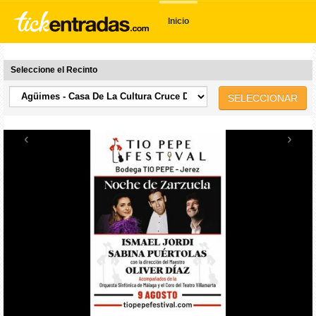
Inicio
Seleccione el Recinto
SELECCIONAR
‹
›