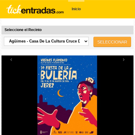
Inicio
Seleccione el Recinto
SELECCIONAR
‹
›