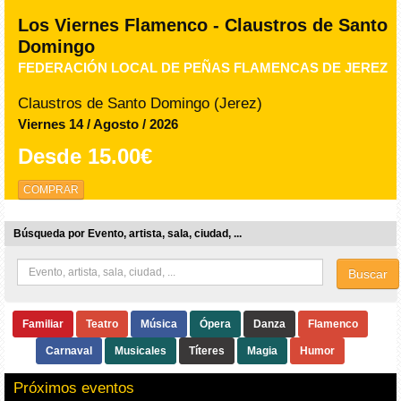
Los Viernes Flamenco - Claustros de Santo
Domingo
FEDERACIÓN LOCAL DE PEÑAS FLAMENCAS DE JEREZ
Claustros de Santo Domingo (Jerez)
Viernes 14 / Agosto / 2026
Desde
15.00€
COMPRAR
Búsqueda por Evento, artista, sala, ciudad, ...
Buscar
Familiar
Teatro
Música
Ópera
Danza
Flamenco
Carnaval
Musicales
Títeres
Magia
Humor
Próximos eventos