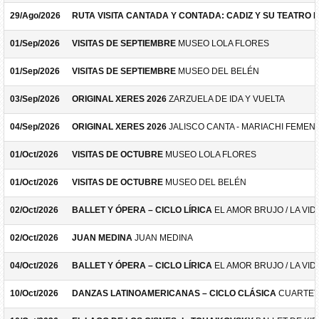
29/Ago/2026
RUTA VISITA CANTADA Y CONTADA: CADIZ Y SU TEATRO 
01/Sep/2026
VISITAS DE SEPTIEMBRE
MUSEO LOLA FLORES
01/Sep/2026
VISITAS DE SEPTIEMBRE
MUSEO DEL BELÉN
03/Sep/2026
ORIGINAL XERES 2026
ZARZUELA DE IDA Y VUELTA
04/Sep/2026
ORIGINAL XERES 2026
JALISCO CANTA - MARIACHI FEMEN
01/Oct/2026
VISITAS DE OCTUBRE
MUSEO LOLA FLORES
01/Oct/2026
VISITAS DE OCTUBRE
MUSEO DEL BELÉN
02/Oct/2026
BALLET Y ÓPERA – CICLO LÍRICA
EL AMOR BRUJO / LA VID
02/Oct/2026
JUAN MEDINA
JUAN MEDINA
04/Oct/2026
BALLET Y ÓPERA – CICLO LÍRICA
EL AMOR BRUJO / LA VID
10/Oct/2026
DANZAS LATINOAMERICANAS – CICLO CLÁSICA
CUARTET