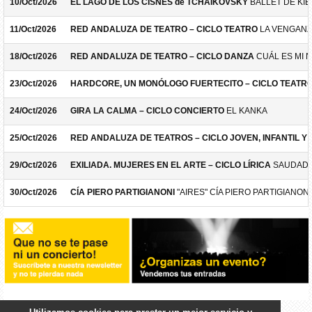
10/Oct/2026
EL LAGO DE LOS CISNES de TCHAIKOVSKY
BALLET DE KIE
11/Oct/2026
RED ANDALUZA DE TEATRO – CICLO TEATRO
LA VENGANZ
18/Oct/2026
RED ANDALUZA DE TEATRO – CICLO DANZA
CUÁL ES MI 
23/Oct/2026
HARDCORE, UN MONÓLOGO FUERTECITO – CICLO TEATR
24/Oct/2026
GIRA LA CALMA – CICLO CONCIERTO
EL KANKA
25/Oct/2026
RED ANDALUZA DE TEATROS – CICLO JOVEN, INFANTIL Y F
29/Oct/2026
EXILIADA. MUJERES EN EL ARTE – CICLO LÍRICA
SAUDADE
30/Oct/2026
CÍA PIERO PARTIGIANONI
"AIRES" CÍA PIERO PARTIGIANONI