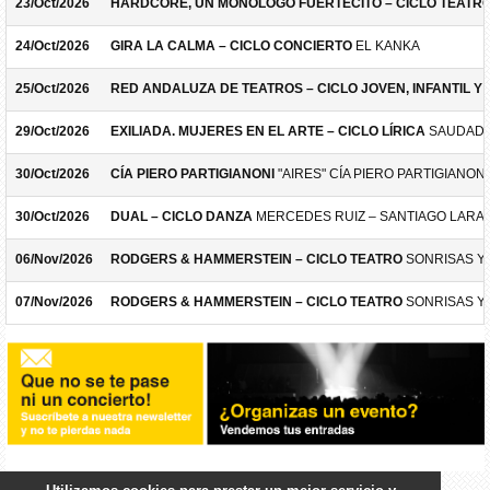
23/Oct/2026
HARDCORE, UN MONÓLOGO FUERTECITO – CICLO TEATR
24/Oct/2026
GIRA LA CALMA – CICLO CONCIERTO
EL KANKA
25/Oct/2026
RED ANDALUZA DE TEATROS – CICLO JOVEN, INFANTIL Y F
29/Oct/2026
EXILIADA. MUJERES EN EL ARTE – CICLO LÍRICA
SAUDADE
30/Oct/2026
CÍA PIERO PARTIGIANONI
"AIRES" CÍA PIERO PARTIGIANONI
30/Oct/2026
DUAL – CICLO DANZA
MERCEDES RUIZ – SANTIAGO LARA
06/Nov/2026
RODGERS & HAMMERSTEIN – CICLO TEATRO
SONRISAS Y
07/Nov/2026
RODGERS & HAMMERSTEIN – CICLO TEATRO
SONRISAS Y