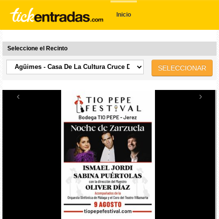
Inicio
Seleccione el Recinto
SELECCIONAR
‹
›