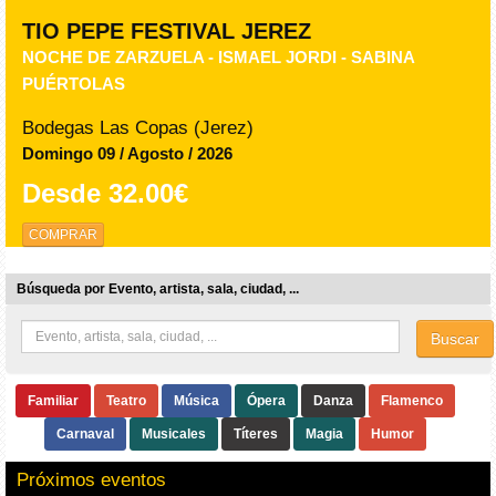
TIO PEPE FESTIVAL JEREZ
NOCHE DE ZARZUELA - ISMAEL JORDI - SABINA
PUÉRTOLAS
Bodegas Las Copas (Jerez)
Domingo 09 / Agosto / 2026
Desde
32.00€
COMPRAR
Búsqueda por Evento, artista, sala, ciudad, ...
Buscar
Familiar
Teatro
Música
Ópera
Danza
Flamenco
Carnaval
Musicales
Títeres
Magia
Humor
Próximos eventos