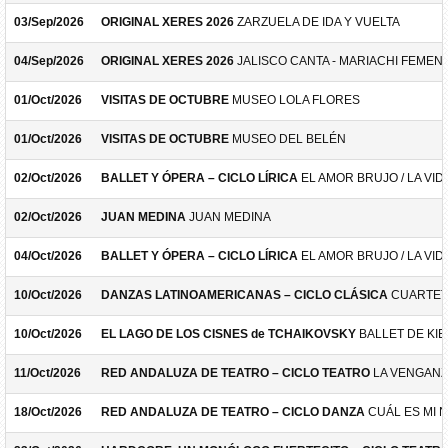
03/Sep/2026
ORIGINAL XERES 2026
ZARZUELA DE IDA Y VUELTA
04/Sep/2026
ORIGINAL XERES 2026
JALISCO CANTA - MARIACHI FEMEN
01/Oct/2026
VISITAS DE OCTUBRE
MUSEO LOLA FLORES
01/Oct/2026
VISITAS DE OCTUBRE
MUSEO DEL BELÉN
02/Oct/2026
BALLET Y ÓPERA – CICLO LÍRICA
EL AMOR BRUJO / LA VID
02/Oct/2026
JUAN MEDINA
JUAN MEDINA
04/Oct/2026
BALLET Y ÓPERA – CICLO LÍRICA
EL AMOR BRUJO / LA VID
10/Oct/2026
DANZAS LATINOAMERICANAS – CICLO CLÁSICA
CUARTET
10/Oct/2026
EL LAGO DE LOS CISNES de TCHAIKOVSKY
BALLET DE KIE
11/Oct/2026
RED ANDALUZA DE TEATRO – CICLO TEATRO
LA VENGANZ
18/Oct/2026
RED ANDALUZA DE TEATRO – CICLO DANZA
CUÁL ES MI 