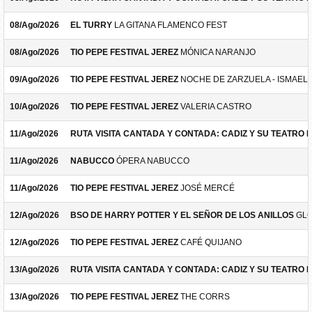
08/Ago/2026
EL TURRY
LA GITANA FLAMENCO FEST
08/Ago/2026
TIO PEPE FESTIVAL JEREZ
MÓNICA NARANJO
09/Ago/2026
TIO PEPE FESTIVAL JEREZ
NOCHE DE ZARZUELA - ISMAEL 
10/Ago/2026
TIO PEPE FESTIVAL JEREZ
VALERIA CASTRO
11/Ago/2026
RUTA VISITA CANTADA Y CONTADA: CADIZ Y SU TEATRO 
11/Ago/2026
NABUCCO
ÓPERA NABUCCO
11/Ago/2026
TIO PEPE FESTIVAL JEREZ
JOSÉ MERCÉ
12/Ago/2026
BSO DE HARRY POTTER Y EL SEÑOR DE LOS ANILLOS
GLO
12/Ago/2026
TIO PEPE FESTIVAL JEREZ
CAFÉ QUIJANO
13/Ago/2026
RUTA VISITA CANTADA Y CONTADA: CADIZ Y SU TEATRO 
13/Ago/2026
TIO PEPE FESTIVAL JEREZ
THE CORRS