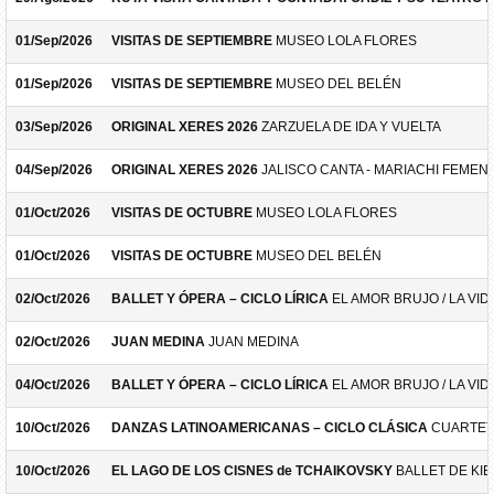
01/Sep/2026
VISITAS DE SEPTIEMBRE
MUSEO LOLA FLORES
01/Sep/2026
VISITAS DE SEPTIEMBRE
MUSEO DEL BELÉN
03/Sep/2026
ORIGINAL XERES 2026
ZARZUELA DE IDA Y VUELTA
04/Sep/2026
ORIGINAL XERES 2026
JALISCO CANTA - MARIACHI FEMEN
01/Oct/2026
VISITAS DE OCTUBRE
MUSEO LOLA FLORES
01/Oct/2026
VISITAS DE OCTUBRE
MUSEO DEL BELÉN
02/Oct/2026
BALLET Y ÓPERA – CICLO LÍRICA
EL AMOR BRUJO / LA VID
02/Oct/2026
JUAN MEDINA
JUAN MEDINA
04/Oct/2026
BALLET Y ÓPERA – CICLO LÍRICA
EL AMOR BRUJO / LA VID
10/Oct/2026
DANZAS LATINOAMERICANAS – CICLO CLÁSICA
CUARTET
10/Oct/2026
EL LAGO DE LOS CISNES de TCHAIKOVSKY
BALLET DE KIE