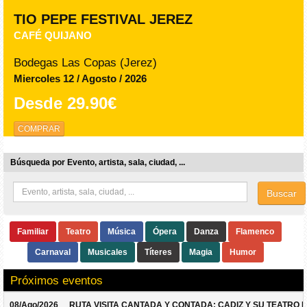
TIO PEPE FESTIVAL JEREZ
CAFÉ QUIJANO
Bodegas Las Copas (Jerez)
Miercoles 12 / Agosto / 2026
Desde
29.90€
COMPRAR
Búsqueda por Evento, artista, sala, ciudad, ...
Buscar
Familiar
Teatro
Música
Ópera
Danza
Flamenco
Carnaval
Musicales
Títeres
Magia
Humor
Próximos eventos
08/Ago/2026
RUTA VISITA CANTADA Y CONTADA: CADIZ Y SU TEATRO 