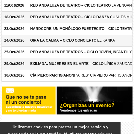
11/Oct/2026
RED ANDALUZA DE TEATRO – CICLO TEATRO
LA VENGANZ
18/Oct/2026
RED ANDALUZA DE TEATRO – CICLO DANZA
CUÁL ES MI 
23/Oct/2026
HARDCORE, UN MONÓLOGO FUERTECITO – CICLO TEATR
24/Oct/2026
GIRA LA CALMA – CICLO CONCIERTO
EL KANKA
25/Oct/2026
RED ANDALUZA DE TEATROS – CICLO JOVEN, INFANTIL Y F
29/Oct/2026
EXILIADA. MUJERES EN EL ARTE – CICLO LÍRICA
SAUDADE
30/Oct/2026
CÍA PIERO PARTIGIANONI
"AIRES" CÍA PIERO PARTIGIANONI
Utilizamos cookies para prestar un mejor servicio y