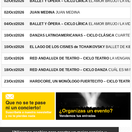
02/Oct/2026
BALLET Y ÓPERA – CICLO LÍRICA
EL AMOR BRUJO / LA VID
02/Oct/2026
JUAN MEDINA
JUAN MEDINA
04/Oct/2026
BALLET Y ÓPERA – CICLO LÍRICA
EL AMOR BRUJO / LA VID
10/Oct/2026
DANZAS LATINOAMERICANAS – CICLO CLÁSICA
CUARTET
10/Oct/2026
EL LAGO DE LOS CISNES de TCHAIKOVSKY
BALLET DE KIE
11/Oct/2026
RED ANDALUZA DE TEATRO – CICLO TEATRO
LA VENGANZ
18/Oct/2026
RED ANDALUZA DE TEATRO – CICLO DANZA
CUÁL ES MI 
23/Oct/2026
HARDCORE, UN MONÓLOGO FUERTECITO – CICLO TEATR