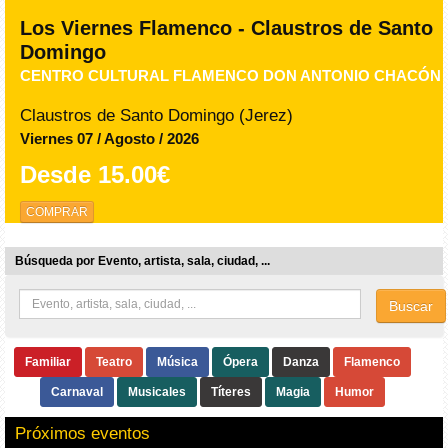
Los Viernes Flamenco - Claustros de Santo
Domingo
CENTRO CULTURAL FLAMENCO DON ANTONIO CHACÓN
Claustros de Santo Domingo (Jerez)
Viernes 07 / Agosto / 2026
Desde
15.00€
COMPRAR
Búsqueda por Evento, artista, sala, ciudad, ...
Buscar
Familiar
Teatro
Música
Ópera
Danza
Flamenco
Carnaval
Musicales
Títeres
Magia
Humor
Próximos eventos