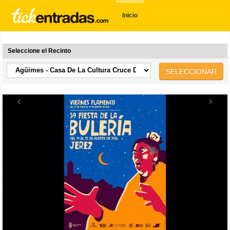
Inicio
Seleccione el Recinto
SELECCIONAR
‹
›