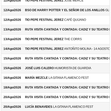
11/Ago/2026
TIO PEPE FESTIVAL JEREZ
JOSÉ MERCÉ
12/Ago/2026
BSO DE HARRY POTTER Y EL SEÑOR DE LOS ANILLOS
GLO
12/Ago/2026
TIO PEPE FESTIVAL JEREZ
CAFÉ QUIJANO
13/Ago/2026
RUTA VISITA CANTADA Y CONTADA: CADIZ Y SU TEATRO 
13/Ago/2026
TIO PEPE FESTIVAL JEREZ
THE CORRS
14/Ago/2026
TIO PEPE FESTIVAL JEREZ
ANTOÑITO MOLINA - 14 AGOSTO
15/Ago/2026
RUTA VISITA CANTADA Y CONTADA: CADIZ Y SU TEATRO 
15/Ago/2026
JOSÉ LUIS CALERO
HUMORISTA DE GUARDIA
16/Ago/2026
MARÍA MEZCLE
LA GITANA FLAMENCO FEST
18/Ago/2026
RUTA VISITA CANTADA Y CONTADA: CADIZ Y SU TEATRO 
20/Ago/2026
RUTA VISITA CANTADA Y CONTADA: CADIZ Y SU TEATRO 
20/Ago/2026
LUCÍA BENAVIDES
LA GITANA FLAMENCO FEST