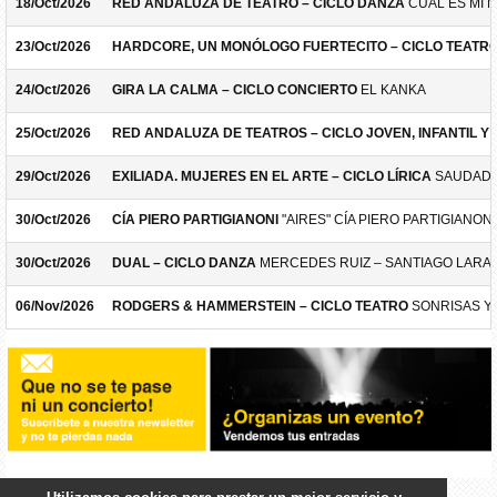
18/Oct/2026
RED ANDALUZA DE TEATRO – CICLO DANZA
CUÁL ES MI 
23/Oct/2026
HARDCORE, UN MONÓLOGO FUERTECITO – CICLO TEATR
24/Oct/2026
GIRA LA CALMA – CICLO CONCIERTO
EL KANKA
25/Oct/2026
RED ANDALUZA DE TEATROS – CICLO JOVEN, INFANTIL Y F
29/Oct/2026
EXILIADA. MUJERES EN EL ARTE – CICLO LÍRICA
SAUDADE
30/Oct/2026
CÍA PIERO PARTIGIANONI
"AIRES" CÍA PIERO PARTIGIANONI
30/Oct/2026
DUAL – CICLO DANZA
MERCEDES RUIZ – SANTIAGO LARA
06/Nov/2026
RODGERS & HAMMERSTEIN – CICLO TEATRO
SONRISAS Y