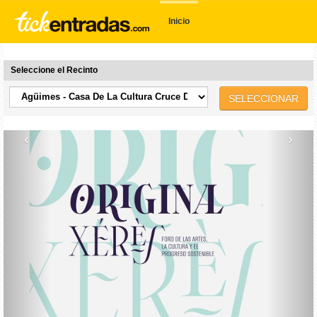
Inicio
Seleccione el Recinto
SELECCIONAR
‹
›