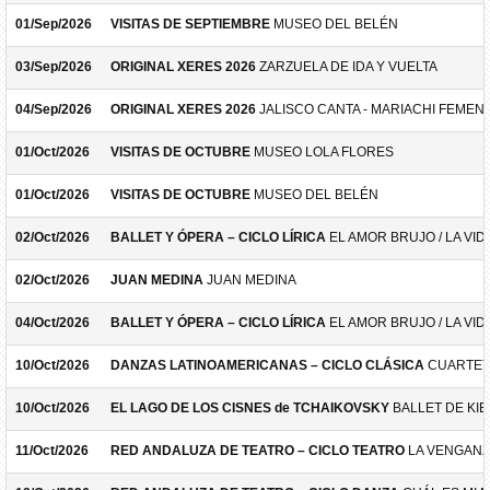
01/Sep/2026
VISITAS DE SEPTIEMBRE
MUSEO DEL BELÉN
03/Sep/2026
ORIGINAL XERES 2026
ZARZUELA DE IDA Y VUELTA
04/Sep/2026
ORIGINAL XERES 2026
JALISCO CANTA - MARIACHI FEMEN
01/Oct/2026
VISITAS DE OCTUBRE
MUSEO LOLA FLORES
01/Oct/2026
VISITAS DE OCTUBRE
MUSEO DEL BELÉN
02/Oct/2026
BALLET Y ÓPERA – CICLO LÍRICA
EL AMOR BRUJO / LA VID
02/Oct/2026
JUAN MEDINA
JUAN MEDINA
04/Oct/2026
BALLET Y ÓPERA – CICLO LÍRICA
EL AMOR BRUJO / LA VID
10/Oct/2026
DANZAS LATINOAMERICANAS – CICLO CLÁSICA
CUARTET
10/Oct/2026
EL LAGO DE LOS CISNES de TCHAIKOVSKY
BALLET DE KIE
11/Oct/2026
RED ANDALUZA DE TEATRO – CICLO TEATRO
LA VENGANZ