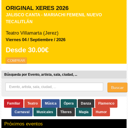
ORIGINAL XERES 2026
JALISCO CANTA - MARIACHI FEMENIL NUEVO
TECALITLÁN
Teatro Villamarta (Jerez)
Viernes 04 / Septiembre / 2026
Desde
30.00€
COMPRAR
Búsqueda por Evento, artista, sala, ciudad, ...
Buscar
Familiar
Teatro
Música
Ópera
Danza
Flamenco
Carnaval
Musicales
Títeres
Magia
Humor
Próximos eventos