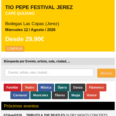
TIO PEPE FESTIVAL JEREZ
CAFÉ QUIJANO
Bodegas Las Copas (Jerez)
Miercoles 12 / Agosto / 2026
Desde
29.90€
COMPRAR
Búsqueda por Evento, artista, sala, ciudad, ...
Buscar
Familiar
Teatro
Música
Ópera
Danza
Flamenco
Carnaval
Musicales
Títeres
Magia
Humor
Próximos eventos
07/Ago/2026
TRIBUTO A THE BEATLES
GLORY NIGHTS CONCERTS