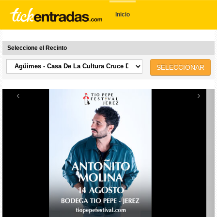
Inicio
Seleccione el Recinto
SELECCIONAR
‹
›