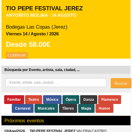
TIO PEPE FESTIVAL JEREZ
ANTOÑITO MOLINA - 14 AGOSTO
Bodegas Las Copas (Jerez)
Viernes 14 / Agosto / 2026
Desde
58.00€
COMPRAR
Búsqueda por Evento, artista, sala, ciudad, ...
Buscar
Familiar
Teatro
Música
Ópera
Danza
Flamenco
Carnaval
Musicales
Títeres
Magia
Humor
Próximos eventos
10/Ago/2026
TIO PEPE FESTIVAL JEREZ
VALERIA CASTRO