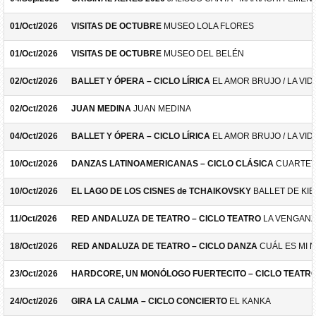
01/Oct/2026
VISITAS DE OCTUBRE
MUSEO LOLA FLORES
01/Oct/2026
VISITAS DE OCTUBRE
MUSEO DEL BELÉN
02/Oct/2026
BALLET Y ÓPERA – CICLO LÍRICA
EL AMOR BRUJO / LA VID
02/Oct/2026
JUAN MEDINA
JUAN MEDINA
04/Oct/2026
BALLET Y ÓPERA – CICLO LÍRICA
EL AMOR BRUJO / LA VID
10/Oct/2026
DANZAS LATINOAMERICANAS – CICLO CLÁSICA
CUARTET
10/Oct/2026
EL LAGO DE LOS CISNES de TCHAIKOVSKY
BALLET DE KIE
11/Oct/2026
RED ANDALUZA DE TEATRO – CICLO TEATRO
LA VENGANZ
18/Oct/2026
RED ANDALUZA DE TEATRO – CICLO DANZA
CUÁL ES MI 
23/Oct/2026
HARDCORE, UN MONÓLOGO FUERTECITO – CICLO TEATR
24/Oct/2026
GIRA LA CALMA – CICLO CONCIERTO
EL KANKA