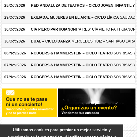
25/Oct/2026
RED ANDALUZA DE TEATROS – CICLO JOVEN, INFANTIL Y F
29/Oct/2026
EXILIADA. MUJERES EN EL ARTE – CICLO LÍRICA
SAUDADE
30/Oct/2026
CÍA PIERO PARTIGIANONI
"AIRES" CÍA PIERO PARTIGIANONI
30/Oct/2026
DUAL – CICLO DANZA
MERCEDES RUIZ – SANTIAGO LARA
06/Nov/2026
RODGERS & HAMMERSTEIN – CICLO TEATRO
SONRISAS Y
07/Nov/2026
RODGERS & HAMMERSTEIN – CICLO TEATRO
SONRISAS Y
07/Nov/2026
RODGERS & HAMMERSTEIN – CICLO TEATRO
SONRISAS Y
Utilizamos cookies para prestar un mejor servicio y