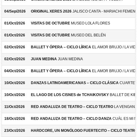
04/Sep/2026
ORIGINAL XERES 2026
JALISCO CANTA - MARIACHI FEMEN
01/Oct/2026
VISITAS DE OCTUBRE
MUSEO LOLA FLORES
01/Oct/2026
VISITAS DE OCTUBRE
MUSEO DEL BELÉN
02/Oct/2026
BALLET Y ÓPERA – CICLO LÍRICA
EL AMOR BRUJO / LA VID
02/Oct/2026
JUAN MEDINA
JUAN MEDINA
04/Oct/2026
BALLET Y ÓPERA – CICLO LÍRICA
EL AMOR BRUJO / LA VID
10/Oct/2026
DANZAS LATINOAMERICANAS – CICLO CLÁSICA
CUARTET
10/Oct/2026
EL LAGO DE LOS CISNES de TCHAIKOVSKY
BALLET DE KIE
11/Oct/2026
RED ANDALUZA DE TEATRO – CICLO TEATRO
LA VENGANZ
18/Oct/2026
RED ANDALUZA DE TEATRO – CICLO DANZA
CUÁL ES MI 
23/Oct/2026
HARDCORE, UN MONÓLOGO FUERTECITO – CICLO TEATR