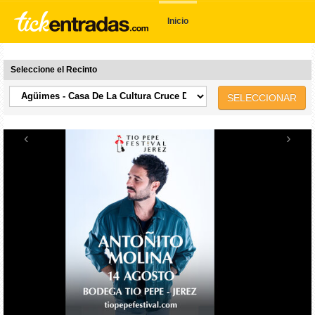
Inicio
Seleccione el Recinto
SELECCIONAR
‹
›