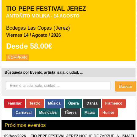
TIO PEPE FESTIVAL JEREZ
ANTOÑITO MOLINA - 14 AGOSTO
Bodegas Las Copas (Jerez)
Viernes 14 / Agosto / 2026
Desde
58.00€
COMPRAR
Búsqueda por Evento, artista, sala, ciudad, ...
Buscar
Familiar
Teatro
Música
Ópera
Danza
Flamenco
Carnaval
Musicales
Títeres
Magia
Humor
Próximos eventos
09/Ago/2026
TIO PEPE FESTIVAL JEREZ
NOCHE DE ZARZUELA - ISMAEL 