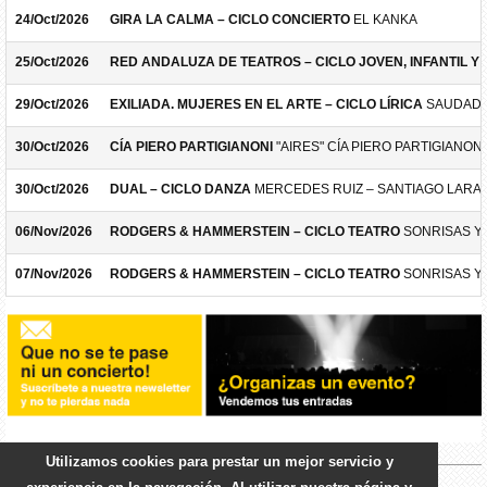
24/Oct/2026
GIRA LA CALMA – CICLO CONCIERTO
EL KANKA
25/Oct/2026
RED ANDALUZA DE TEATROS – CICLO JOVEN, INFANTIL Y F
29/Oct/2026
EXILIADA. MUJERES EN EL ARTE – CICLO LÍRICA
SAUDADE
30/Oct/2026
CÍA PIERO PARTIGIANONI
"AIRES" CÍA PIERO PARTIGIANONI
30/Oct/2026
DUAL – CICLO DANZA
MERCEDES RUIZ – SANTIAGO LARA
06/Nov/2026
RODGERS & HAMMERSTEIN – CICLO TEATRO
SONRISAS Y
07/Nov/2026
RODGERS & HAMMERSTEIN – CICLO TEATRO
SONRISAS Y
Utilizamos cookies para prestar un mejor servicio y