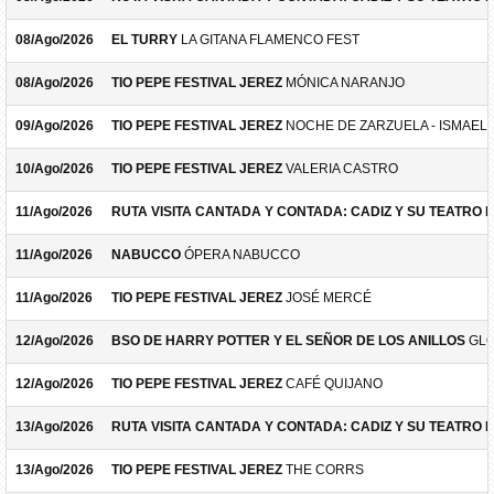
08/Ago/2026
EL TURRY
LA GITANA FLAMENCO FEST
08/Ago/2026
TIO PEPE FESTIVAL JEREZ
MÓNICA NARANJO
09/Ago/2026
TIO PEPE FESTIVAL JEREZ
NOCHE DE ZARZUELA - ISMAEL 
10/Ago/2026
TIO PEPE FESTIVAL JEREZ
VALERIA CASTRO
11/Ago/2026
RUTA VISITA CANTADA Y CONTADA: CADIZ Y SU TEATRO 
11/Ago/2026
NABUCCO
ÓPERA NABUCCO
11/Ago/2026
TIO PEPE FESTIVAL JEREZ
JOSÉ MERCÉ
12/Ago/2026
BSO DE HARRY POTTER Y EL SEÑOR DE LOS ANILLOS
GLO
12/Ago/2026
TIO PEPE FESTIVAL JEREZ
CAFÉ QUIJANO
13/Ago/2026
RUTA VISITA CANTADA Y CONTADA: CADIZ Y SU TEATRO 
13/Ago/2026
TIO PEPE FESTIVAL JEREZ
THE CORRS