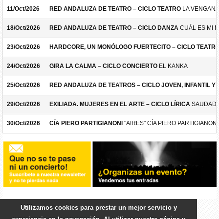
11/Oct/2026
RED ANDALUZA DE TEATRO – CICLO TEATRO
LA VENGANZ
18/Oct/2026
RED ANDALUZA DE TEATRO – CICLO DANZA
CUÁL ES MI 
23/Oct/2026
HARDCORE, UN MONÓLOGO FUERTECITO – CICLO TEATR
24/Oct/2026
GIRA LA CALMA – CICLO CONCIERTO
EL KANKA
25/Oct/2026
RED ANDALUZA DE TEATROS – CICLO JOVEN, INFANTIL Y F
29/Oct/2026
EXILIADA. MUJERES EN EL ARTE – CICLO LÍRICA
SAUDADE
30/Oct/2026
CÍA PIERO PARTIGIANONI
"AIRES" CÍA PIERO PARTIGIANONI
Utilizamos cookies para prestar un mejor servicio y