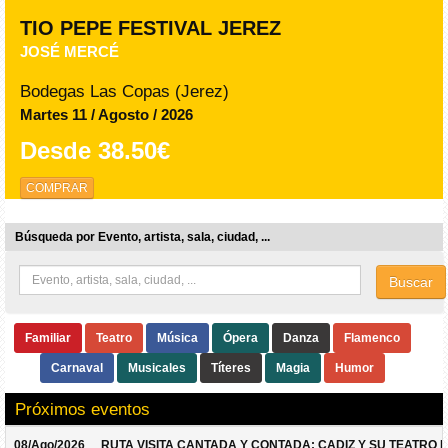
TIO PEPE FESTIVAL JEREZ
JOSÉ MERCÉ
Bodegas Las Copas (Jerez)
Martes 11 / Agosto / 2026
Desde
38.50€
COMPRAR
Búsqueda por Evento, artista, sala, ciudad, ...
Buscar
Familiar
Teatro
Música
Ópera
Danza
Flamenco
Carnaval
Musicales
Títeres
Magia
Humor
Próximos eventos
08/Ago/2026
RUTA VISITA CANTADA Y CONTADA: CADIZ Y SU TEATRO 