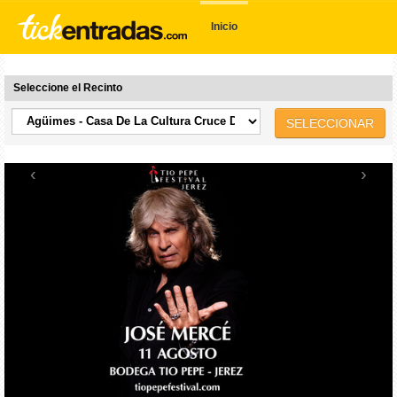
Inicio
Seleccione el Recinto
SELECCIONAR
‹
›