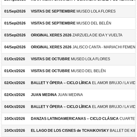
01/Sep/2026
VISITAS DE SEPTIEMBRE
MUSEO LOLA FLORES
01/Sep/2026
VISITAS DE SEPTIEMBRE
MUSEO DEL BELÉN
03/Sep/2026
ORIGINAL XERES 2026
ZARZUELA DE IDA Y VUELTA
04/Sep/2026
ORIGINAL XERES 2026
JALISCO CANTA - MARIACHI FEMEN
01/Oct/2026
VISITAS DE OCTUBRE
MUSEO LOLA FLORES
01/Oct/2026
VISITAS DE OCTUBRE
MUSEO DEL BELÉN
02/Oct/2026
BALLET Y ÓPERA – CICLO LÍRICA
EL AMOR BRUJO / LA VID
02/Oct/2026
JUAN MEDINA
JUAN MEDINA
04/Oct/2026
BALLET Y ÓPERA – CICLO LÍRICA
EL AMOR BRUJO / LA VID
10/Oct/2026
DANZAS LATINOAMERICANAS – CICLO CLÁSICA
CUARTET
10/Oct/2026
EL LAGO DE LOS CISNES de TCHAIKOVSKY
BALLET DE KIE