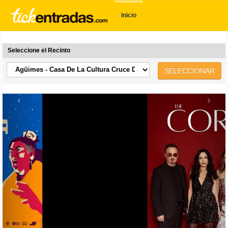
Inicio
Seleccione el Recinto
SELECCIONAR
‹
›