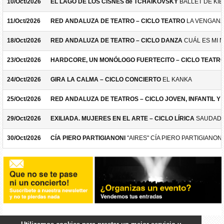
10/Oct/2026
EL LAGO DE LOS CISNES de TCHAIKOVSKY
BALLET DE KIE
11/Oct/2026
RED ANDALUZA DE TEATRO – CICLO TEATRO
LA VENGANZ
18/Oct/2026
RED ANDALUZA DE TEATRO – CICLO DANZA
CUÁL ES MI 
23/Oct/2026
HARDCORE, UN MONÓLOGO FUERTECITO – CICLO TEATR
24/Oct/2026
GIRA LA CALMA – CICLO CONCIERTO
EL KANKA
25/Oct/2026
RED ANDALUZA DE TEATROS – CICLO JOVEN, INFANTIL Y F
29/Oct/2026
EXILIADA. MUJERES EN EL ARTE – CICLO LÍRICA
SAUDADE
30/Oct/2026
CÍA PIERO PARTIGIANONI
"AIRES" CÍA PIERO PARTIGIANONI