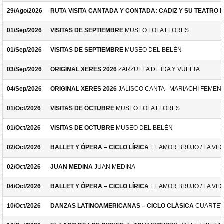
29/Ago/2026
RUTA VISITA CANTADA Y CONTADA: CADIZ Y SU TEATRO 
01/Sep/2026
VISITAS DE SEPTIEMBRE
MUSEO LOLA FLORES
01/Sep/2026
VISITAS DE SEPTIEMBRE
MUSEO DEL BELÉN
03/Sep/2026
ORIGINAL XERES 2026
ZARZUELA DE IDA Y VUELTA
04/Sep/2026
ORIGINAL XERES 2026
JALISCO CANTA - MARIACHI FEMEN
01/Oct/2026
VISITAS DE OCTUBRE
MUSEO LOLA FLORES
01/Oct/2026
VISITAS DE OCTUBRE
MUSEO DEL BELÉN
02/Oct/2026
BALLET Y ÓPERA – CICLO LÍRICA
EL AMOR BRUJO / LA VID
02/Oct/2026
JUAN MEDINA
JUAN MEDINA
04/Oct/2026
BALLET Y ÓPERA – CICLO LÍRICA
EL AMOR BRUJO / LA VID
10/Oct/2026
DANZAS LATINOAMERICANAS – CICLO CLÁSICA
CUARTET