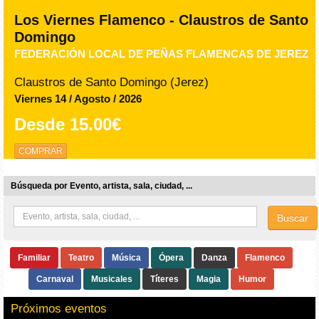
Los Viernes Flamenco - Claustros de Santo
Domingo
FEDERACIÓN LOCAL DE PEÑAS FLAMENCAS DE JEREZ
Claustros de Santo Domingo (Jerez)
Viernes 14 / Agosto / 2026
Desde
15.00€
COMPRAR
Búsqueda por Evento, artista, sala, ciudad, ...
Buscar
Familiar
Teatro
Música
Ópera
Danza
Flamenco
Carnaval
Musicales
Títeres
Magia
Humor
Próximos eventos