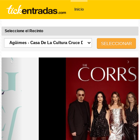
Inicio
Seleccione el Recinto
SELECCIONAR
‹
›