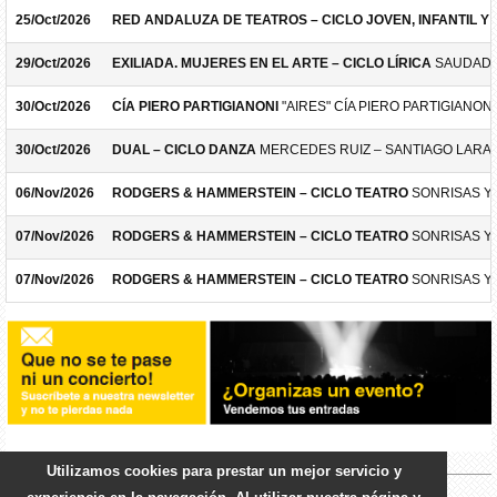
25/Oct/2026
RED ANDALUZA DE TEATROS – CICLO JOVEN, INFANTIL Y F
29/Oct/2026
EXILIADA. MUJERES EN EL ARTE – CICLO LÍRICA
SAUDADE
30/Oct/2026
CÍA PIERO PARTIGIANONI
"AIRES" CÍA PIERO PARTIGIANONI
30/Oct/2026
DUAL – CICLO DANZA
MERCEDES RUIZ – SANTIAGO LARA
06/Nov/2026
RODGERS & HAMMERSTEIN – CICLO TEATRO
SONRISAS Y
07/Nov/2026
RODGERS & HAMMERSTEIN – CICLO TEATRO
SONRISAS Y
07/Nov/2026
RODGERS & HAMMERSTEIN – CICLO TEATRO
SONRISAS Y
Utilizamos cookies para prestar un mejor servicio y