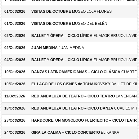
01/Oct/2026
VISITAS DE OCTUBRE
MUSEO LOLA FLORES
01/Oct/2026
VISITAS DE OCTUBRE
MUSEO DEL BELÉN
02/Oct/2026
BALLET Y ÓPERA – CICLO LÍRICA
EL AMOR BRUJO / LA VID
02/Oct/2026
JUAN MEDINA
JUAN MEDINA
04/Oct/2026
BALLET Y ÓPERA – CICLO LÍRICA
EL AMOR BRUJO / LA VID
10/Oct/2026
DANZAS LATINOAMERICANAS – CICLO CLÁSICA
CUARTET
10/Oct/2026
EL LAGO DE LOS CISNES de TCHAIKOVSKY
BALLET DE KIE
11/Oct/2026
RED ANDALUZA DE TEATRO – CICLO TEATRO
LA VENGANZ
18/Oct/2026
RED ANDALUZA DE TEATRO – CICLO DANZA
CUÁL ES MI 
23/Oct/2026
HARDCORE, UN MONÓLOGO FUERTECITO – CICLO TEATR
24/Oct/2026
GIRA LA CALMA – CICLO CONCIERTO
EL KANKA