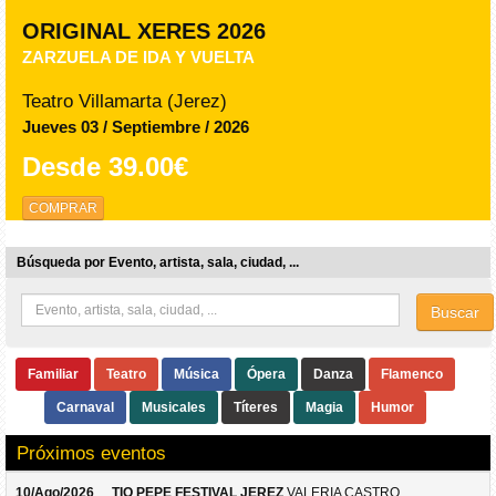
TIO PEPE FESTIVAL JEREZ
THE CORRS
Bodegas Las Copas (Jerez)
Jueves 13 / Agosto / 2026
Desde
80.00€
COMPRAR
Búsqueda por Evento, artista, sala, ciudad, ...
Buscar
Familiar
Teatro
Música
Ópera
Danza
Flamenco
Carnaval
Musicales
Títeres
Magia
Humor
Próximos eventos
10/Ago/2026
TIO PEPE FESTIVAL JEREZ
VALERIA CASTRO