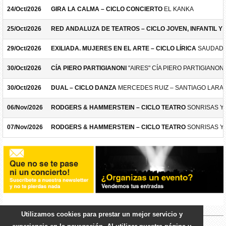
24/Oct/2026
GIRA LA CALMA – CICLO CONCIERTO
EL KANKA
25/Oct/2026
RED ANDALUZA DE TEATROS – CICLO JOVEN, INFANTIL Y F
29/Oct/2026
EXILIADA. MUJERES EN EL ARTE – CICLO LÍRICA
SAUDADE
30/Oct/2026
CÍA PIERO PARTIGIANONI
"AIRES" CÍA PIERO PARTIGIANONI
30/Oct/2026
DUAL – CICLO DANZA
MERCEDES RUIZ – SANTIAGO LARA
06/Nov/2026
RODGERS & HAMMERSTEIN – CICLO TEATRO
SONRISAS Y
07/Nov/2026
RODGERS & HAMMERSTEIN – CICLO TEATRO
SONRISAS Y
Utilizamos cookies para prestar un mejor servicio y