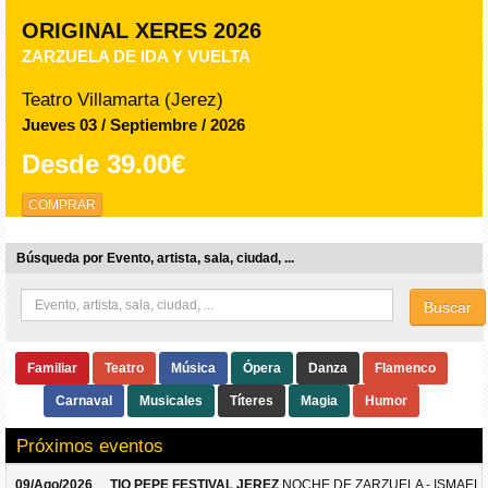
ORIGINAL XERES 2026
ZARZUELA DE IDA Y VUELTA
Teatro Villamarta (Jerez)
Jueves 03 / Septiembre / 2026
Desde
39.00€
COMPRAR
Búsqueda por Evento, artista, sala, ciudad, ...
Buscar
Familiar
Teatro
Música
Ópera
Danza
Flamenco
Carnaval
Musicales
Títeres
Magia
Humor
Próximos eventos
09/Ago/2026
TIO PEPE FESTIVAL JEREZ
NOCHE DE ZARZUELA - ISMAEL 