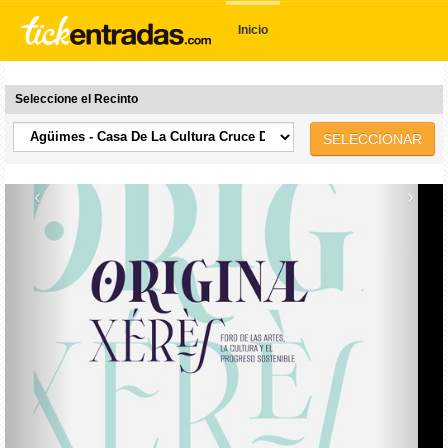
Inicio
Seleccione el Recinto
SELECCIONAR
‹
›