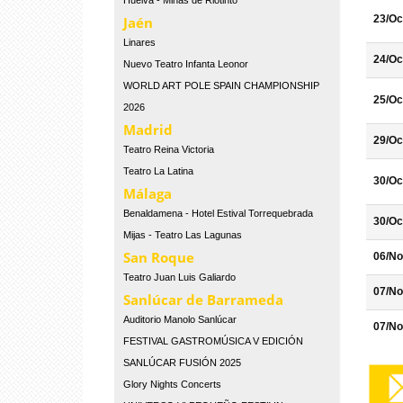
Huelva - Minas de Riotinto
23/Oc
Jaén
Linares
24/Oc
Nuevo Teatro Infanta Leonor
WORLD ART POLE SPAIN CHAMPIONSHIP
25/Oc
2026
Madrid
29/Oc
Teatro Reina Victoria
Teatro La Latina
30/Oc
Málaga
Benaldamena - Hotel Estival Torrequebrada
30/Oc
Mijas - Teatro Las Lagunas
San Roque
06/No
Teatro Juan Luis Galiardo
07/No
Sanlúcar de Barrameda
Auditorio Manolo Sanlúcar
07/No
FESTIVAL GASTROMÚSICA V EDICIÓN
SANLÚCAR FUSIÓN 2025
Glory Nights Concerts