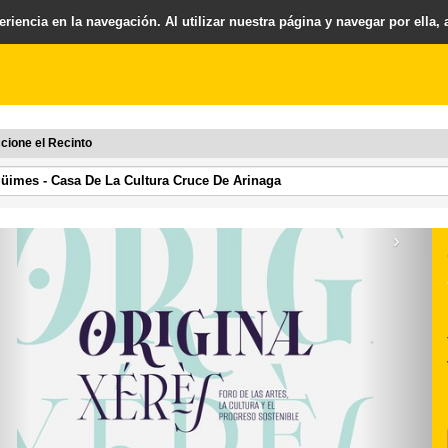
riencia en la navegación. Al utilizar nuestra página y navegar por ella,
cione el Recinto
›