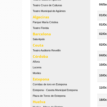
04/Se
Teatro Cruce de Culturas
Teatro Municipal de Agüimes
01/Oc
Algeciras
Parque María Cristina
01/Oc
Teatro Florida
Barcelona
02/Oc
Sala Apolo
Ceuta
02/Oc
Teatro Auditorio Revellín
04/Oc
Córdoba
Añora
10/Oc
Lucena
Moriles
10/Oc
Estepona
Corridas de toro en Estepona
11/Oc
Estepona - Caseta Municipal Estepona
Plaza de Toros de Estepona
18/Oc
Huelva