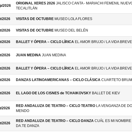
ORIGINAL XERES 2026
JALISCO CANTA - MARIACHI FEMENIL NUEV
p/2026
TECALITLÁN
t/2026
VISITAS DE OCTUBRE
MUSEO LOLA FLORES
t/2026
VISITAS DE OCTUBRE
MUSEO DEL BELÉN
t/2026
BALLET Y ÓPERA – CICLO LÍRICA
EL AMOR BRUJO / LA VIDA BREVE
t/2026
JUAN MEDINA
JUAN MEDINA
t/2026
BALLET Y ÓPERA – CICLO LÍRICA
EL AMOR BRUJO / LA VIDA BREVE
t/2026
DANZAS LATINOAMERICANAS – CICLO CLÁSICA
CUARTETO BRU
t/2026
EL LAGO DE LOS CISNES de TCHAIKOVSKY
BALLET DE KIEV
RED ANDALUZA DE TEATRO – CICLO TEATRO
LA VENGANZA DE D
t/2026
MENDO
RED ANDALUZA DE TEATRO – CICLO DANZA
CUÁL ES MI NOMBRE 
t/2026
DA.TE DANZA