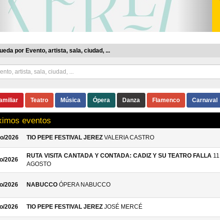
eda por Evento, artista, sala, ciudad, ...
amiliar
Teatro
Música
Ópera
Danza
Flamenco
Carnaval
ximos eventos
o/2026
TIO PEPE FESTIVAL JEREZ
VALERIA CASTRO
RUTA VISITA CANTADA Y CONTADA: CADIZ Y SU TEATRO FALLA
11
o/2026
AGOSTO
o/2026
NABUCCO
ÓPERA NABUCCO
o/2026
TIO PEPE FESTIVAL JEREZ
JOSÉ MERCÉ