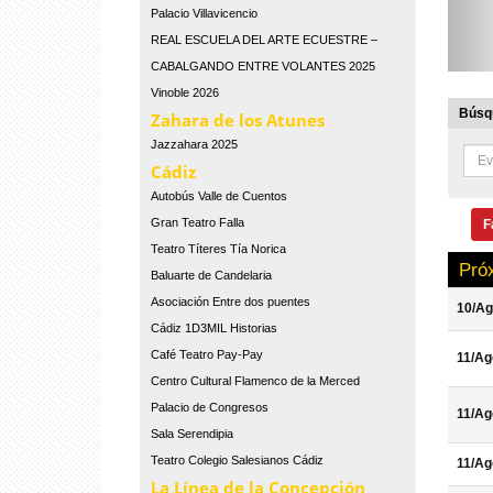
Palacio Villavicencio
REAL ESCUELA DEL ARTE ECUESTRE –
CABALGANDO ENTRE VOLANTES 2025
Vinoble 2026
Búsqu
Zahara de los Atunes
Jazzahara 2025
Cádiz
Autobús Valle de Cuentos
Gran Teatro Falla
F
Teatro Títeres Tía Norica
Pró
Baluarte de Candelaria
Asociación Entre dos puentes
10/Ag
Cádiz 1D3MIL Historias
Café Teatro Pay-Pay
11/Ag
Centro Cultural Flamenco de la Merced
Palacio de Congresos
11/Ag
Sala Serendipia
Teatro Colegio Salesianos Cádiz
11/Ag
La Línea de la Concepción