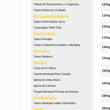
Palacio de Exposiciones y Congresos
12/Ag
Teatro Paseo de La Velada
El Puerto Sta Maria
12/Ag
Teatro Pedro Muñoz Seca
13/Ag
Cuatrogatos Wine Club
Puerto Real
13/Ag
Teatro Principal
Centro Cultural Rosa Butler y Mendieta
14/Ag
Chiclana
Teatro Moderno
15/Ag
Estepa
Casa de la Cultura
15/Ag
Caseta Municipal Paco Gandía
Iglesia de Santa María
16/Ag
Iglesia del Carmen
Parque Municipal Príncipe de Asturias
18/Ag
Guadalcacín
Teatro Municipal Julián Oslé Muñoz
20/Ag
Vejer