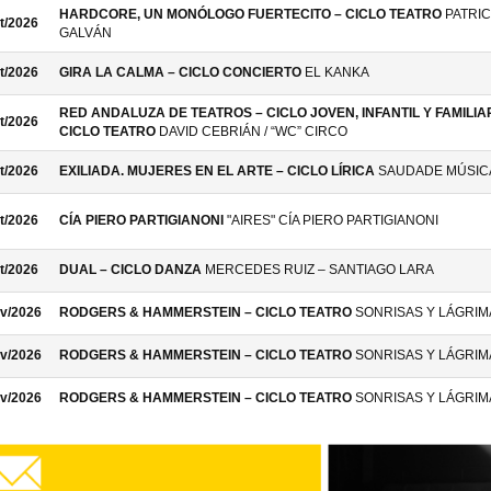
HARDCORE, UN MONÓLOGO FUERTECITO – CICLO TEATRO
PATRIC
t/2026
GALVÁN
t/2026
GIRA LA CALMA – CICLO CONCIERTO
EL KANKA
RED ANDALUZA DE TEATROS – CICLO JOVEN, INFANTIL Y FAMILIAR
t/2026
CICLO TEATRO
DAVID CEBRIÁN / “WC” CIRCO
t/2026
EXILIADA. MUJERES EN EL ARTE – CICLO LÍRICA
SAUDADE MÚSIC
t/2026
CÍA PIERO PARTIGIANONI
"AIRES" CÍA PIERO PARTIGIANONI
t/2026
DUAL – CICLO DANZA
MERCEDES RUIZ – SANTIAGO LARA
v/2026
RODGERS & HAMMERSTEIN – CICLO TEATRO
SONRISAS Y LÁGRIM
v/2026
RODGERS & HAMMERSTEIN – CICLO TEATRO
SONRISAS Y LÁGRIM
v/2026
RODGERS & HAMMERSTEIN – CICLO TEATRO
SONRISAS Y LÁGRIM