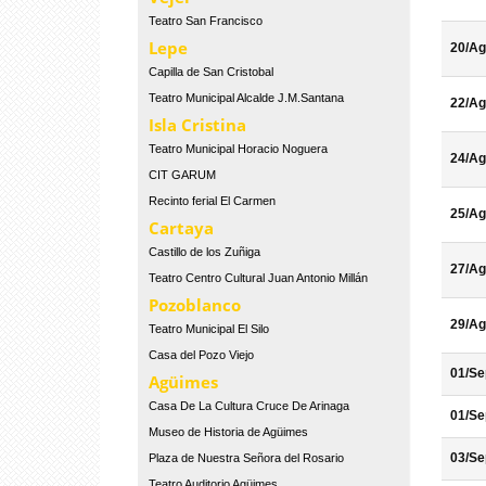
Teatro San Francisco
Lepe
20/Ag
Capilla de San Cristobal
Teatro Municipal Alcalde J.M.Santana
22/Ag
Isla Cristina
Teatro Municipal Horacio Noguera
24/Ag
CIT GARUM
Recinto ferial El Carmen
25/Ag
Cartaya
Castillo de los Zuñiga
27/Ag
Teatro Centro Cultural Juan Antonio Millán
Pozoblanco
29/Ag
Teatro Municipal El Silo
Casa del Pozo Viejo
01/Se
Agüimes
Casa De La Cultura Cruce De Arinaga
01/Se
Museo de Historia de Agüimes
03/Se
Plaza de Nuestra Señora del Rosario
Teatro Auditorio Agüimes