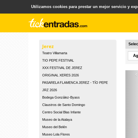
Utilizamos cookies para prestar un mejor servicio y expe
.
Plataforma para la Venta y Gestion de Entradas
Selec
Jerez
Teatro Villamarta
TIO PEPE FESTIVAL
XXX FESTIVAL DE JEREZ
‹
ORIGINAL XERES 2026
PASARELA FLAMENCA JEREZ - TÍO PEPE
JRZ 2026
Bodega González-Byass
Claustros de Santo Domingo
Centro Social Blas Infante
Museo de la Atalaya
Museo del Belén
Museo Lola Flores