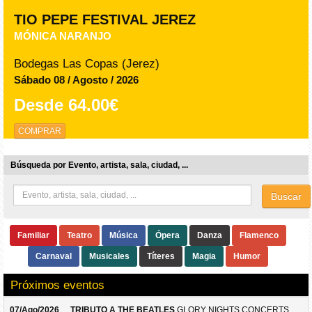
TIO PEPE FESTIVAL JEREZ
MÓNICA NARANJO
Bodegas Las Copas (Jerez)
Sábado 08 / Agosto / 2026
Desde
64.00€
COMPRAR
Búsqueda por Evento, artista, sala, ciudad, ...
Buscar
Familiar
Teatro
Música
Ópera
Danza
Flamenco
Carnaval
Musicales
Títeres
Magia
Humor
Próximos eventos
07/Ago/2026
TRIBUTO A THE BEATLES
GLORY NIGHTS CONCERTS