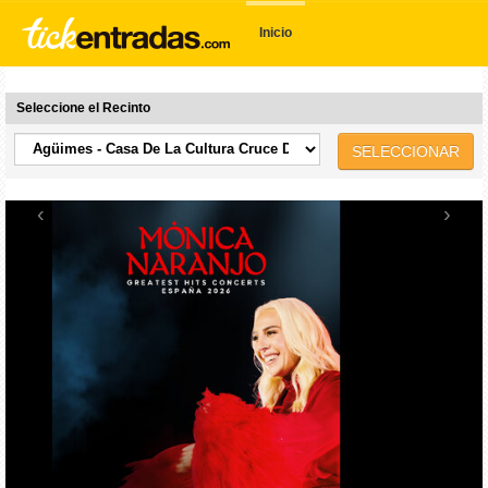
Inicio
Seleccione el Recinto
SELECCIONAR
‹
›