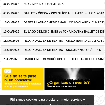
02/Oct/2026
JUAN MEDINA
JUAN MEDINA
04/Oct/2026
BALLET Y ÓPERA – CICLO LÍRICA
EL AMOR BRUJO / LA VID
10/Oct/2026
DANZAS LATINOAMERICANAS – CICLO CLÁSICA
CUARTET
10/Oct/2026
EL LAGO DE LOS CISNES de TCHAIKOVSKY
BALLET DE KIE
11/Oct/2026
RED ANDALUZA DE TEATRO – CICLO TEATRO
LA VENGANZ
18/Oct/2026
RED ANDALUZA DE TEATRO – CICLO DANZA
CUÁL ES MI 
23/Oct/2026
HARDCORE, UN MONÓLOGO FUERTECITO – CICLO TEATR
Utilizamos cookies para prestar un mejor servicio y