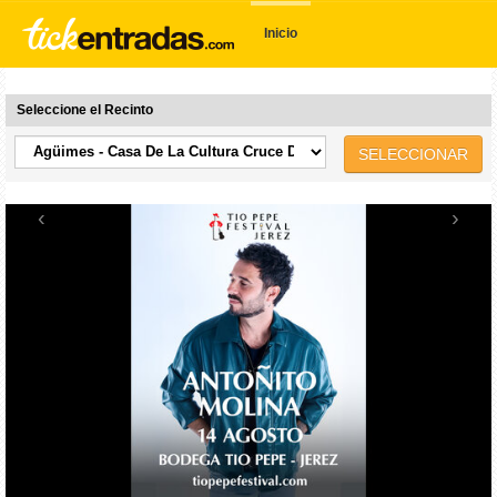
Inicio
Seleccione el Recinto
SELECCIONAR
‹
›