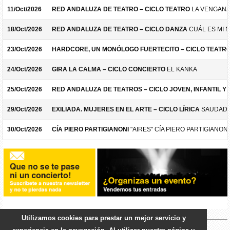
11/Oct/2026
RED ANDALUZA DE TEATRO – CICLO TEATRO
LA VENGANZ
18/Oct/2026
RED ANDALUZA DE TEATRO – CICLO DANZA
CUÁL ES MI 
23/Oct/2026
HARDCORE, UN MONÓLOGO FUERTECITO – CICLO TEATR
24/Oct/2026
GIRA LA CALMA – CICLO CONCIERTO
EL KANKA
25/Oct/2026
RED ANDALUZA DE TEATROS – CICLO JOVEN, INFANTIL Y F
29/Oct/2026
EXILIADA. MUJERES EN EL ARTE – CICLO LÍRICA
SAUDADE
30/Oct/2026
CÍA PIERO PARTIGIANONI
"AIRES" CÍA PIERO PARTIGIANONI
Utilizamos cookies para prestar un mejor servicio y