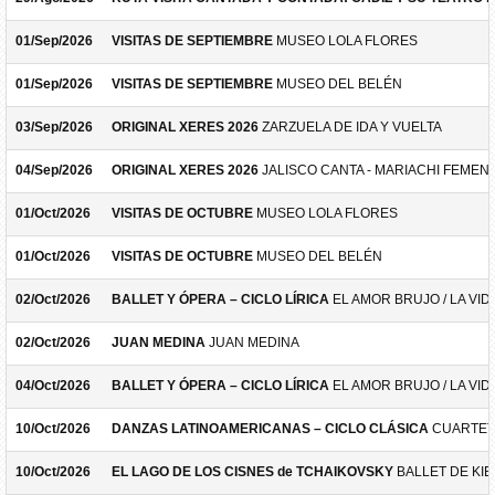
01/Sep/2026
VISITAS DE SEPTIEMBRE
MUSEO LOLA FLORES
01/Sep/2026
VISITAS DE SEPTIEMBRE
MUSEO DEL BELÉN
03/Sep/2026
ORIGINAL XERES 2026
ZARZUELA DE IDA Y VUELTA
04/Sep/2026
ORIGINAL XERES 2026
JALISCO CANTA - MARIACHI FEMEN
01/Oct/2026
VISITAS DE OCTUBRE
MUSEO LOLA FLORES
01/Oct/2026
VISITAS DE OCTUBRE
MUSEO DEL BELÉN
02/Oct/2026
BALLET Y ÓPERA – CICLO LÍRICA
EL AMOR BRUJO / LA VID
02/Oct/2026
JUAN MEDINA
JUAN MEDINA
04/Oct/2026
BALLET Y ÓPERA – CICLO LÍRICA
EL AMOR BRUJO / LA VID
10/Oct/2026
DANZAS LATINOAMERICANAS – CICLO CLÁSICA
CUARTET
10/Oct/2026
EL LAGO DE LOS CISNES de TCHAIKOVSKY
BALLET DE KIE