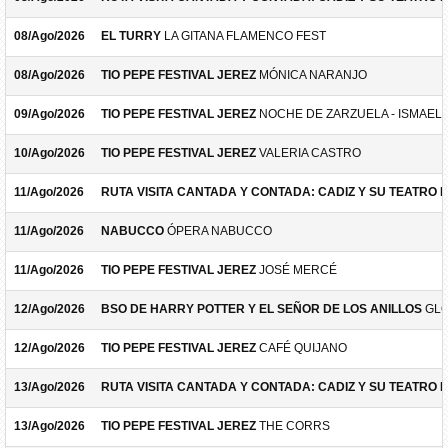
08/Ago/2026
EL TURRY
LA GITANA FLAMENCO FEST
08/Ago/2026
TIO PEPE FESTIVAL JEREZ
MÓNICA NARANJO
09/Ago/2026
TIO PEPE FESTIVAL JEREZ
NOCHE DE ZARZUELA - ISMAEL 
10/Ago/2026
TIO PEPE FESTIVAL JEREZ
VALERIA CASTRO
11/Ago/2026
RUTA VISITA CANTADA Y CONTADA: CADIZ Y SU TEATRO 
11/Ago/2026
NABUCCO
ÓPERA NABUCCO
11/Ago/2026
TIO PEPE FESTIVAL JEREZ
JOSÉ MERCÉ
12/Ago/2026
BSO DE HARRY POTTER Y EL SEÑOR DE LOS ANILLOS
GLO
12/Ago/2026
TIO PEPE FESTIVAL JEREZ
CAFÉ QUIJANO
13/Ago/2026
RUTA VISITA CANTADA Y CONTADA: CADIZ Y SU TEATRO 
13/Ago/2026
TIO PEPE FESTIVAL JEREZ
THE CORRS