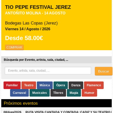
TIO PEPE FESTIVAL JEREZ
ANTOÑITO MOLINA - 14 AGOSTO
Bodegas Las Copas (Jerez)
Viernes 14 / Agosto / 2026
Desde
58.00€
COMPRAR
Búsqueda por Evento, artista, sala, ciudad, ...
Buscar
Familiar
Teatro
Música
Ópera
Danza
Flamenco
Carnaval
Musicales
Títeres
Magia
Humor
Próximos eventos
08/Ago/2026
RUTA VISITA CANTADA Y CONTADA: CADIZ Y SU TEATRO 