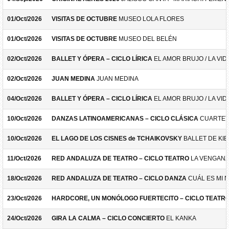
01/Oct/2026
VISITAS DE OCTUBRE
MUSEO LOLA FLORES
01/Oct/2026
VISITAS DE OCTUBRE
MUSEO DEL BELÉN
02/Oct/2026
BALLET Y ÓPERA – CICLO LÍRICA
EL AMOR BRUJO / LA VID
02/Oct/2026
JUAN MEDINA
JUAN MEDINA
04/Oct/2026
BALLET Y ÓPERA – CICLO LÍRICA
EL AMOR BRUJO / LA VID
10/Oct/2026
DANZAS LATINOAMERICANAS – CICLO CLÁSICA
CUARTET
10/Oct/2026
EL LAGO DE LOS CISNES de TCHAIKOVSKY
BALLET DE KIE
11/Oct/2026
RED ANDALUZA DE TEATRO – CICLO TEATRO
LA VENGANZ
18/Oct/2026
RED ANDALUZA DE TEATRO – CICLO DANZA
CUÁL ES MI 
23/Oct/2026
HARDCORE, UN MONÓLOGO FUERTECITO – CICLO TEATR
24/Oct/2026
GIRA LA CALMA – CICLO CONCIERTO
EL KANKA