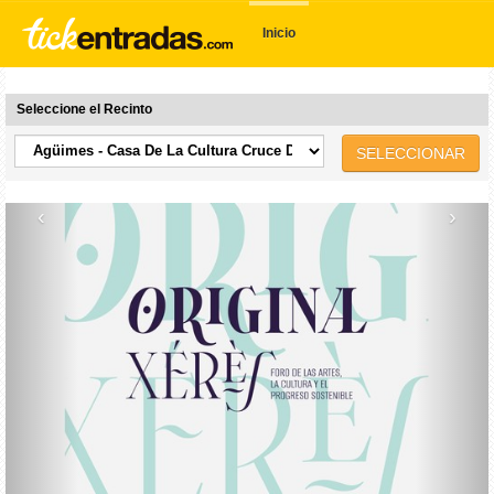
Inicio
Seleccione el Recinto
SELECCIONAR
‹
›