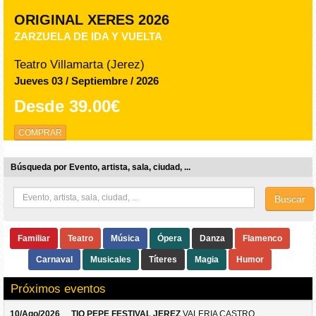
ORIGINAL XERES 2026
ZARZUELA DE IDA Y VUELTA
Teatro Villamarta (Jerez)
Jueves 03 / Septiembre / 2026
Desde
39.00€
COMPRAR
Búsqueda por Evento, artista, sala, ciudad, ...
Buscar
Familiar
Teatro
Música
Ópera
Danza
Flamenco
Carnaval
Musicales
Títeres
Magia
Humor
Próximos eventos
10/Ago/2026
TIO PEPE FESTIVAL JEREZ
VALERIA CASTRO