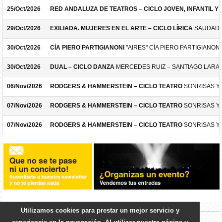
25/Oct/2026
RED ANDALUZA DE TEATROS – CICLO JOVEN, INFANTIL Y F
29/Oct/2026
EXILIADA. MUJERES EN EL ARTE – CICLO LÍRICA
SAUDADE
30/Oct/2026
CÍA PIERO PARTIGIANONI
"AIRES" CÍA PIERO PARTIGIANONI
30/Oct/2026
DUAL – CICLO DANZA
MERCEDES RUIZ – SANTIAGO LARA
06/Nov/2026
RODGERS & HAMMERSTEIN – CICLO TEATRO
SONRISAS Y
07/Nov/2026
RODGERS & HAMMERSTEIN – CICLO TEATRO
SONRISAS Y
07/Nov/2026
RODGERS & HAMMERSTEIN – CICLO TEATRO
SONRISAS Y
Utilizamos cookies para prestar un mejor servicio y