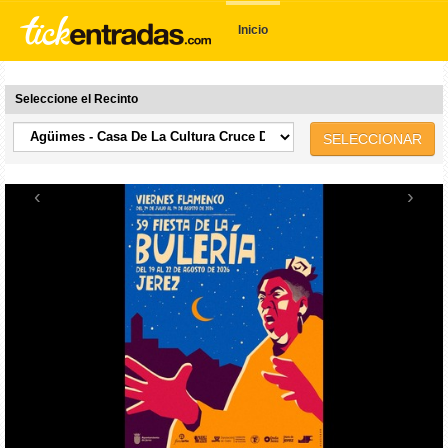
Inicio
Seleccione el Recinto
SELECCIONAR
‹
›