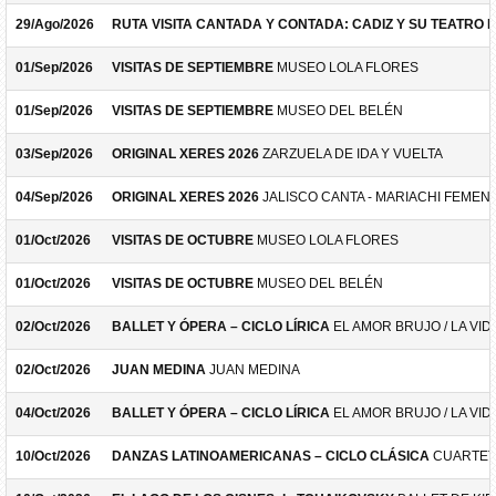
29/Ago/2026
RUTA VISITA CANTADA Y CONTADA: CADIZ Y SU TEATRO 
01/Sep/2026
VISITAS DE SEPTIEMBRE
MUSEO LOLA FLORES
01/Sep/2026
VISITAS DE SEPTIEMBRE
MUSEO DEL BELÉN
03/Sep/2026
ORIGINAL XERES 2026
ZARZUELA DE IDA Y VUELTA
04/Sep/2026
ORIGINAL XERES 2026
JALISCO CANTA - MARIACHI FEMEN
01/Oct/2026
VISITAS DE OCTUBRE
MUSEO LOLA FLORES
01/Oct/2026
VISITAS DE OCTUBRE
MUSEO DEL BELÉN
02/Oct/2026
BALLET Y ÓPERA – CICLO LÍRICA
EL AMOR BRUJO / LA VID
02/Oct/2026
JUAN MEDINA
JUAN MEDINA
04/Oct/2026
BALLET Y ÓPERA – CICLO LÍRICA
EL AMOR BRUJO / LA VID
10/Oct/2026
DANZAS LATINOAMERICANAS – CICLO CLÁSICA
CUARTET