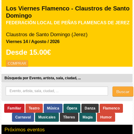
Los Viernes Flamenco - Claustros de Santo
Domingo
FEDERACIÓN LOCAL DE PEÑAS FLAMENCAS DE JEREZ
Claustros de Santo Domingo (Jerez)
Viernes 14 / Agosto / 2026
Desde
15.00€
COMPRAR
Búsqueda por Evento, artista, sala, ciudad, ...
Buscar
Familiar
Teatro
Música
Ópera
Danza
Flamenco
Carnaval
Musicales
Títeres
Magia
Humor
Próximos eventos