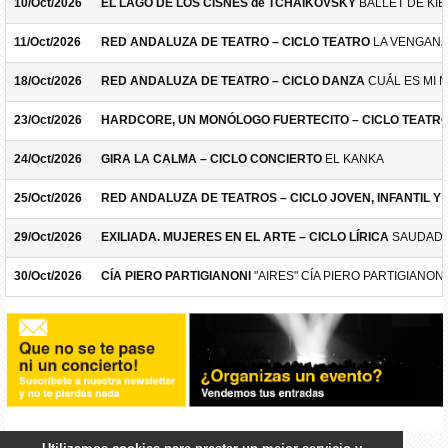
10/Oct/2026
EL LAGO DE LOS CISNES de TCHAIKOVSKY
BALLET DE KIE
11/Oct/2026
RED ANDALUZA DE TEATRO – CICLO TEATRO
LA VENGANZ
18/Oct/2026
RED ANDALUZA DE TEATRO – CICLO DANZA
CUÁL ES MI 
23/Oct/2026
HARDCORE, UN MONÓLOGO FUERTECITO – CICLO TEATR
24/Oct/2026
GIRA LA CALMA – CICLO CONCIERTO
EL KANKA
25/Oct/2026
RED ANDALUZA DE TEATROS – CICLO JOVEN, INFANTIL Y F
29/Oct/2026
EXILIADA. MUJERES EN EL ARTE – CICLO LÍRICA
SAUDADE
30/Oct/2026
CÍA PIERO PARTIGIANONI
"AIRES" CÍA PIERO PARTIGIANONI