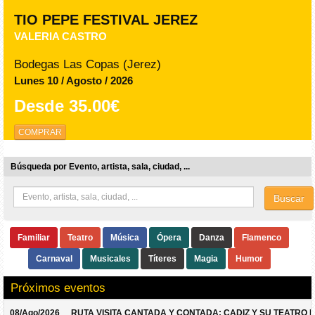
TIO PEPE FESTIVAL JEREZ
VALERIA CASTRO
Bodegas Las Copas (Jerez)
Lunes 10 / Agosto / 2026
Desde
35.00€
COMPRAR
Búsqueda por Evento, artista, sala, ciudad, ...
Buscar
Familiar
Teatro
Música
Ópera
Danza
Flamenco
Carnaval
Musicales
Títeres
Magia
Humor
Próximos eventos
08/Ago/2026
RUTA VISITA CANTADA Y CONTADA: CADIZ Y SU TEATRO 