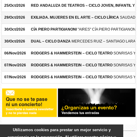
25/Oct/2026
RED ANDALUZA DE TEATROS – CICLO JOVEN, INFANTIL Y F
29/Oct/2026
EXILIADA. MUJERES EN EL ARTE – CICLO LÍRICA
SAUDADE
30/Oct/2026
CÍA PIERO PARTIGIANONI
"AIRES" CÍA PIERO PARTIGIANONI
30/Oct/2026
DUAL – CICLO DANZA
MERCEDES RUIZ – SANTIAGO LARA
06/Nov/2026
RODGERS & HAMMERSTEIN – CICLO TEATRO
SONRISAS Y
07/Nov/2026
RODGERS & HAMMERSTEIN – CICLO TEATRO
SONRISAS Y
07/Nov/2026
RODGERS & HAMMERSTEIN – CICLO TEATRO
SONRISAS Y
Utilizamos cookies para prestar un mejor servicio y