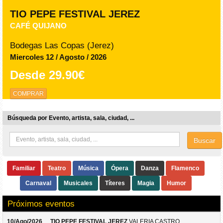
TIO PEPE FESTIVAL JEREZ
CAFÉ QUIJANO
Bodegas Las Copas (Jerez)
Miercoles 12 / Agosto / 2026
Desde
29.90€
COMPRAR
Búsqueda por Evento, artista, sala, ciudad, ...
Buscar
Familiar
Teatro
Música
Ópera
Danza
Flamenco
Carnaval
Musicales
Títeres
Magia
Humor
Próximos eventos
10/Ago/2026
TIO PEPE FESTIVAL JEREZ
VALERIA CASTRO