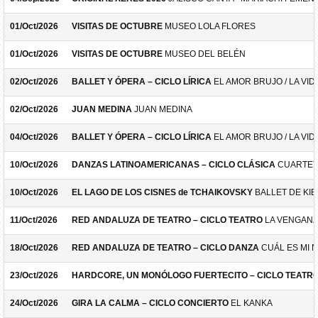
01/Oct/2026
VISITAS DE OCTUBRE
MUSEO LOLA FLORES
01/Oct/2026
VISITAS DE OCTUBRE
MUSEO DEL BELÉN
02/Oct/2026
BALLET Y ÓPERA – CICLO LÍRICA
EL AMOR BRUJO / LA VID
02/Oct/2026
JUAN MEDINA
JUAN MEDINA
04/Oct/2026
BALLET Y ÓPERA – CICLO LÍRICA
EL AMOR BRUJO / LA VID
10/Oct/2026
DANZAS LATINOAMERICANAS – CICLO CLÁSICA
CUARTET
10/Oct/2026
EL LAGO DE LOS CISNES de TCHAIKOVSKY
BALLET DE KIE
11/Oct/2026
RED ANDALUZA DE TEATRO – CICLO TEATRO
LA VENGANZ
18/Oct/2026
RED ANDALUZA DE TEATRO – CICLO DANZA
CUÁL ES MI 
23/Oct/2026
HARDCORE, UN MONÓLOGO FUERTECITO – CICLO TEATR
24/Oct/2026
GIRA LA CALMA – CICLO CONCIERTO
EL KANKA