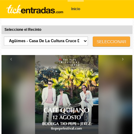
Inicio
Seleccione el Recinto
SELECCIONAR
‹
›