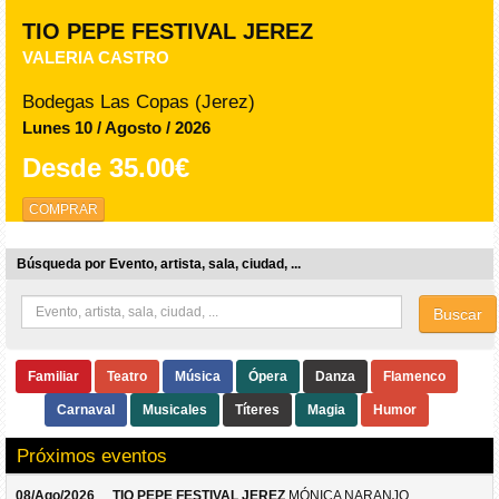
TIO PEPE FESTIVAL JEREZ
VALERIA CASTRO
Bodegas Las Copas (Jerez)
Lunes 10 / Agosto / 2026
Desde
35.00€
COMPRAR
Búsqueda por Evento, artista, sala, ciudad, ...
Buscar
Familiar
Teatro
Música
Ópera
Danza
Flamenco
Carnaval
Musicales
Títeres
Magia
Humor
Próximos eventos
08/Ago/2026
TIO PEPE FESTIVAL JEREZ
MÓNICA NARANJO