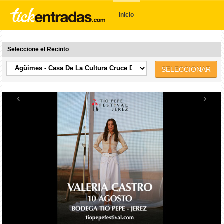
Inicio
Seleccione el Recinto
SELECCIONAR
‹
›