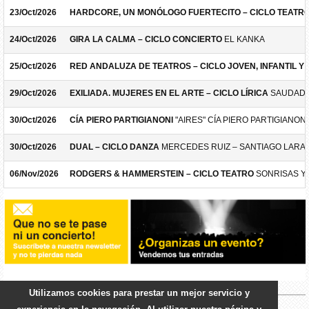
23/Oct/2026
HARDCORE, UN MONÓLOGO FUERTECITO – CICLO TEATR
24/Oct/2026
GIRA LA CALMA – CICLO CONCIERTO
EL KANKA
25/Oct/2026
RED ANDALUZA DE TEATROS – CICLO JOVEN, INFANTIL Y F
29/Oct/2026
EXILIADA. MUJERES EN EL ARTE – CICLO LÍRICA
SAUDADE
30/Oct/2026
CÍA PIERO PARTIGIANONI
"AIRES" CÍA PIERO PARTIGIANONI
30/Oct/2026
DUAL – CICLO DANZA
MERCEDES RUIZ – SANTIAGO LARA
06/Nov/2026
RODGERS & HAMMERSTEIN – CICLO TEATRO
SONRISAS Y
Utilizamos cookies para prestar un mejor servicio y