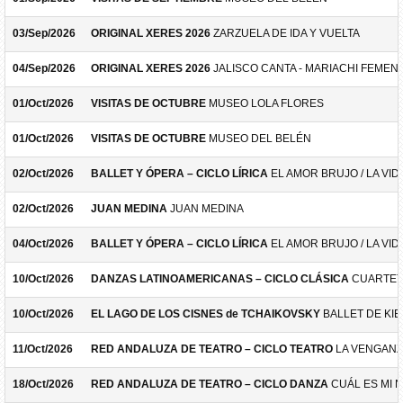
03/Sep/2026
ORIGINAL XERES 2026
ZARZUELA DE IDA Y VUELTA
04/Sep/2026
ORIGINAL XERES 2026
JALISCO CANTA - MARIACHI FEMEN
01/Oct/2026
VISITAS DE OCTUBRE
MUSEO LOLA FLORES
01/Oct/2026
VISITAS DE OCTUBRE
MUSEO DEL BELÉN
02/Oct/2026
BALLET Y ÓPERA – CICLO LÍRICA
EL AMOR BRUJO / LA VID
02/Oct/2026
JUAN MEDINA
JUAN MEDINA
04/Oct/2026
BALLET Y ÓPERA – CICLO LÍRICA
EL AMOR BRUJO / LA VID
10/Oct/2026
DANZAS LATINOAMERICANAS – CICLO CLÁSICA
CUARTET
10/Oct/2026
EL LAGO DE LOS CISNES de TCHAIKOVSKY
BALLET DE KIE
11/Oct/2026
RED ANDALUZA DE TEATRO – CICLO TEATRO
LA VENGANZ
18/Oct/2026
RED ANDALUZA DE TEATRO – CICLO DANZA
CUÁL ES MI 