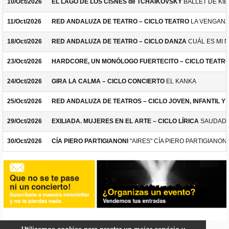
10/Oct/2026
EL LAGO DE LOS CISNES de TCHAIKOVSKY
BALLET DE KIE
11/Oct/2026
RED ANDALUZA DE TEATRO – CICLO TEATRO
LA VENGANZ
18/Oct/2026
RED ANDALUZA DE TEATRO – CICLO DANZA
CUÁL ES MI 
23/Oct/2026
HARDCORE, UN MONÓLOGO FUERTECITO – CICLO TEATR
24/Oct/2026
GIRA LA CALMA – CICLO CONCIERTO
EL KANKA
25/Oct/2026
RED ANDALUZA DE TEATROS – CICLO JOVEN, INFANTIL Y F
29/Oct/2026
EXILIADA. MUJERES EN EL ARTE – CICLO LÍRICA
SAUDADE
30/Oct/2026
CÍA PIERO PARTIGIANONI
"AIRES" CÍA PIERO PARTIGIANONI