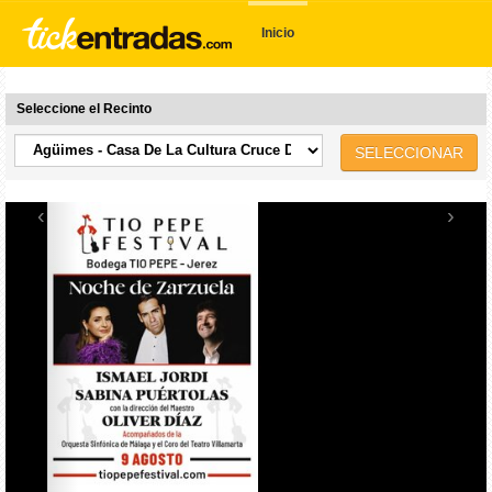
Inicio
Seleccione el Recinto
SELECCIONAR
‹
›