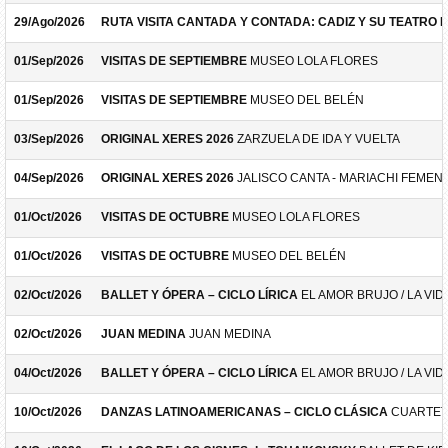
29/Ago/2026
RUTA VISITA CANTADA Y CONTADA: CADIZ Y SU TEATRO 
01/Sep/2026
VISITAS DE SEPTIEMBRE
MUSEO LOLA FLORES
01/Sep/2026
VISITAS DE SEPTIEMBRE
MUSEO DEL BELÉN
03/Sep/2026
ORIGINAL XERES 2026
ZARZUELA DE IDA Y VUELTA
04/Sep/2026
ORIGINAL XERES 2026
JALISCO CANTA - MARIACHI FEMEN
01/Oct/2026
VISITAS DE OCTUBRE
MUSEO LOLA FLORES
01/Oct/2026
VISITAS DE OCTUBRE
MUSEO DEL BELÉN
02/Oct/2026
BALLET Y ÓPERA – CICLO LÍRICA
EL AMOR BRUJO / LA VID
02/Oct/2026
JUAN MEDINA
JUAN MEDINA
04/Oct/2026
BALLET Y ÓPERA – CICLO LÍRICA
EL AMOR BRUJO / LA VID
10/Oct/2026
DANZAS LATINOAMERICANAS – CICLO CLÁSICA
CUARTET