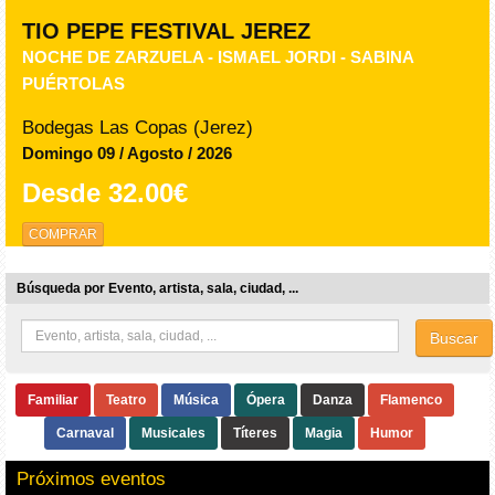
TIO PEPE FESTIVAL JEREZ
NOCHE DE ZARZUELA - ISMAEL JORDI - SABINA
PUÉRTOLAS
Bodegas Las Copas (Jerez)
Domingo 09 / Agosto / 2026
Desde
32.00€
COMPRAR
Búsqueda por Evento, artista, sala, ciudad, ...
Buscar
Familiar
Teatro
Música
Ópera
Danza
Flamenco
Carnaval
Musicales
Títeres
Magia
Humor
Próximos eventos