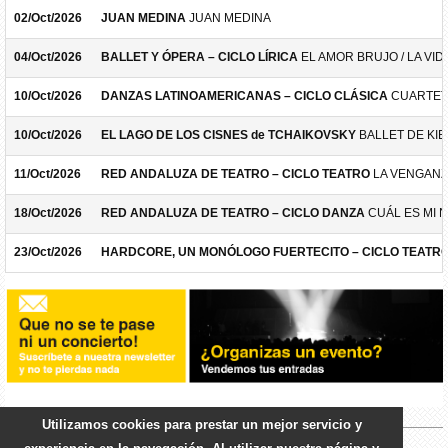
02/Oct/2026
JUAN MEDINA
JUAN MEDINA
04/Oct/2026
BALLET Y ÓPERA – CICLO LÍRICA
EL AMOR BRUJO / LA VID
10/Oct/2026
DANZAS LATINOAMERICANAS – CICLO CLÁSICA
CUARTET
10/Oct/2026
EL LAGO DE LOS CISNES de TCHAIKOVSKY
BALLET DE KIE
11/Oct/2026
RED ANDALUZA DE TEATRO – CICLO TEATRO
LA VENGANZ
18/Oct/2026
RED ANDALUZA DE TEATRO – CICLO DANZA
CUÁL ES MI 
23/Oct/2026
HARDCORE, UN MONÓLOGO FUERTECITO – CICLO TEATR
Utilizamos cookies para prestar un mejor servicio y