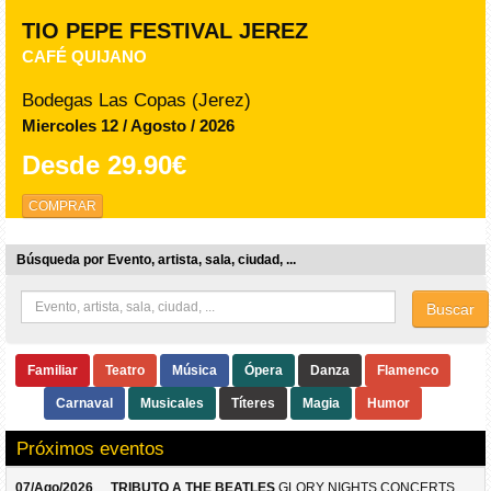
TIO PEPE FESTIVAL JEREZ
CAFÉ QUIJANO
Bodegas Las Copas (Jerez)
Miercoles 12 / Agosto / 2026
Desde
29.90€
COMPRAR
Búsqueda por Evento, artista, sala, ciudad, ...
Buscar
Familiar
Teatro
Música
Ópera
Danza
Flamenco
Carnaval
Musicales
Títeres
Magia
Humor
Próximos eventos
07/Ago/2026
TRIBUTO A THE BEATLES
GLORY NIGHTS CONCERTS