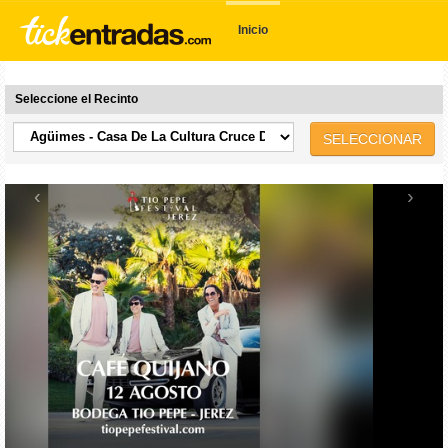
Inicio
Seleccione el Recinto
SELECCIONAR
‹
›