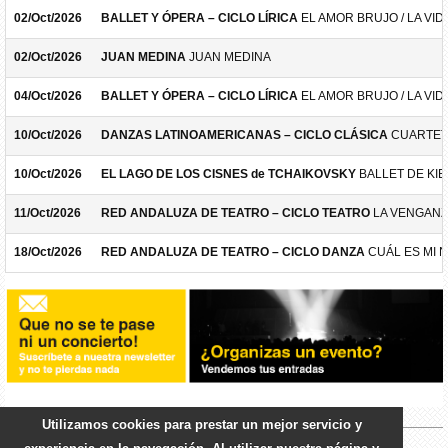
02/Oct/2026
BALLET Y ÓPERA – CICLO LÍRICA
EL AMOR BRUJO / LA VID
02/Oct/2026
JUAN MEDINA
JUAN MEDINA
04/Oct/2026
BALLET Y ÓPERA – CICLO LÍRICA
EL AMOR BRUJO / LA VID
10/Oct/2026
DANZAS LATINOAMERICANAS – CICLO CLÁSICA
CUARTET
10/Oct/2026
EL LAGO DE LOS CISNES de TCHAIKOVSKY
BALLET DE KIE
11/Oct/2026
RED ANDALUZA DE TEATRO – CICLO TEATRO
LA VENGANZ
18/Oct/2026
RED ANDALUZA DE TEATRO – CICLO DANZA
CUÁL ES MI 
Utilizamos cookies para prestar un mejor servicio y