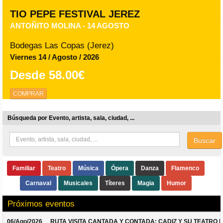
TIO PEPE FESTIVAL JEREZ
ANTOÑITO MOLINA - 14 AGOSTO
Bodegas Las Copas (Jerez)
Viernes 14 / Agosto / 2026
Desde
58.00€
COMPRAR
Búsqueda por Evento, artista, sala, ciudad, ...
Buscar
Familiar
Teatro
Música
Ópera
Danza
Flamenco
Carnaval
Musicales
Títeres
Magia
Humor
Próximos eventos
06/Ago/2026
RUTA VISITA CANTADA Y CONTADA: CADIZ Y SU TEATRO 