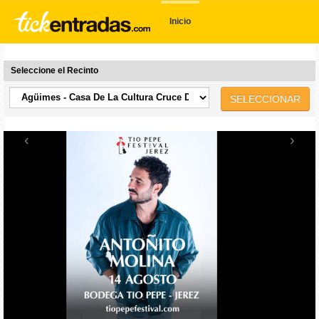
Inicio
Seleccione el Recinto
SELECCIONAR
‹
›