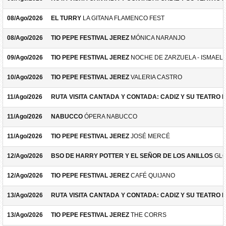
08/Ago/2026
EL TURRY
LA GITANA FLAMENCO FEST
08/Ago/2026
TIO PEPE FESTIVAL JEREZ
MÓNICA NARANJO
09/Ago/2026
TIO PEPE FESTIVAL JEREZ
NOCHE DE ZARZUELA - ISMAEL 
10/Ago/2026
TIO PEPE FESTIVAL JEREZ
VALERIA CASTRO
11/Ago/2026
RUTA VISITA CANTADA Y CONTADA: CADIZ Y SU TEATRO 
11/Ago/2026
NABUCCO
ÓPERA NABUCCO
11/Ago/2026
TIO PEPE FESTIVAL JEREZ
JOSÉ MERCÉ
12/Ago/2026
BSO DE HARRY POTTER Y EL SEÑOR DE LOS ANILLOS
GLO
12/Ago/2026
TIO PEPE FESTIVAL JEREZ
CAFÉ QUIJANO
13/Ago/2026
RUTA VISITA CANTADA Y CONTADA: CADIZ Y SU TEATRO 
13/Ago/2026
TIO PEPE FESTIVAL JEREZ
THE CORRS