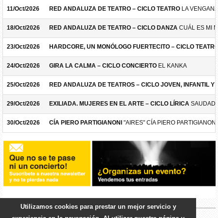
11/Oct/2026
RED ANDALUZA DE TEATRO – CICLO TEATRO
LA VENGANZ
18/Oct/2026
RED ANDALUZA DE TEATRO – CICLO DANZA
CUÁL ES MI 
23/Oct/2026
HARDCORE, UN MONÓLOGO FUERTECITO – CICLO TEATR
24/Oct/2026
GIRA LA CALMA – CICLO CONCIERTO
EL KANKA
25/Oct/2026
RED ANDALUZA DE TEATROS – CICLO JOVEN, INFANTIL Y F
29/Oct/2026
EXILIADA. MUJERES EN EL ARTE – CICLO LÍRICA
SAUDADE
30/Oct/2026
CÍA PIERO PARTIGIANONI
"AIRES" CÍA PIERO PARTIGIANONI
Utilizamos cookies para prestar un mejor servicio y