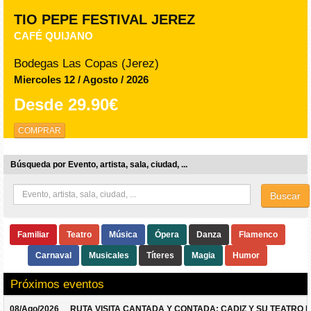
TIO PEPE FESTIVAL JEREZ
CAFÉ QUIJANO
Bodegas Las Copas (Jerez)
Miercoles 12 / Agosto / 2026
Desde
29.90€
COMPRAR
Búsqueda por Evento, artista, sala, ciudad, ...
Buscar
Familiar
Teatro
Música
Ópera
Danza
Flamenco
Carnaval
Musicales
Títeres
Magia
Humor
Próximos eventos
08/Ago/2026
RUTA VISITA CANTADA Y CONTADA: CADIZ Y SU TEATRO 