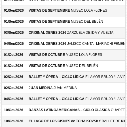
01/Sep/2026
VISITAS DE SEPTIEMBRE
MUSEO LOLA FLORES
01/Sep/2026
VISITAS DE SEPTIEMBRE
MUSEO DEL BELÉN
03/Sep/2026
ORIGINAL XERES 2026
ZARZUELA DE IDA Y VUELTA
04/Sep/2026
ORIGINAL XERES 2026
JALISCO CANTA - MARIACHI FEMEN
01/Oct/2026
VISITAS DE OCTUBRE
MUSEO LOLA FLORES
01/Oct/2026
VISITAS DE OCTUBRE
MUSEO DEL BELÉN
02/Oct/2026
BALLET Y ÓPERA – CICLO LÍRICA
EL AMOR BRUJO / LA VID
02/Oct/2026
JUAN MEDINA
JUAN MEDINA
04/Oct/2026
BALLET Y ÓPERA – CICLO LÍRICA
EL AMOR BRUJO / LA VID
10/Oct/2026
DANZAS LATINOAMERICANAS – CICLO CLÁSICA
CUARTET
10/Oct/2026
EL LAGO DE LOS CISNES de TCHAIKOVSKY
BALLET DE KIE