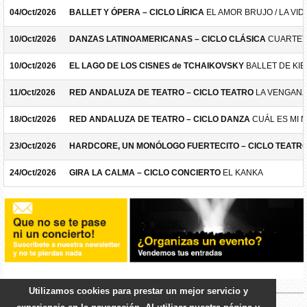
04/Oct/2026
BALLET Y ÓPERA – CICLO LÍRICA
EL AMOR BRUJO / LA VID
10/Oct/2026
DANZAS LATINOAMERICANAS – CICLO CLÁSICA
CUARTET
10/Oct/2026
EL LAGO DE LOS CISNES de TCHAIKOVSKY
BALLET DE KIE
11/Oct/2026
RED ANDALUZA DE TEATRO – CICLO TEATRO
LA VENGANZ
18/Oct/2026
RED ANDALUZA DE TEATRO – CICLO DANZA
CUÁL ES MI 
23/Oct/2026
HARDCORE, UN MONÓLOGO FUERTECITO – CICLO TEATR
24/Oct/2026
GIRA LA CALMA – CICLO CONCIERTO
EL KANKA
Utilizamos cookies para prestar un mejor servicio y