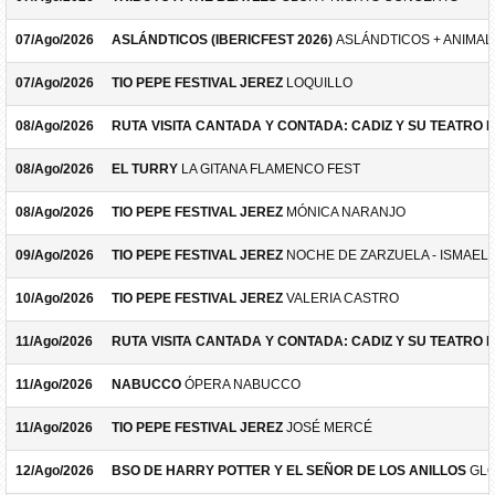
07/Ago/2026
ASLÁNDTICOS (IBERICFEST 2026)
ASLÁNDTICOS + ANIMAL 
07/Ago/2026
TIO PEPE FESTIVAL JEREZ
LOQUILLO
08/Ago/2026
RUTA VISITA CANTADA Y CONTADA: CADIZ Y SU TEATRO 
08/Ago/2026
EL TURRY
LA GITANA FLAMENCO FEST
08/Ago/2026
TIO PEPE FESTIVAL JEREZ
MÓNICA NARANJO
09/Ago/2026
TIO PEPE FESTIVAL JEREZ
NOCHE DE ZARZUELA - ISMAEL 
10/Ago/2026
TIO PEPE FESTIVAL JEREZ
VALERIA CASTRO
11/Ago/2026
RUTA VISITA CANTADA Y CONTADA: CADIZ Y SU TEATRO 
11/Ago/2026
NABUCCO
ÓPERA NABUCCO
11/Ago/2026
TIO PEPE FESTIVAL JEREZ
JOSÉ MERCÉ
12/Ago/2026
BSO DE HARRY POTTER Y EL SEÑOR DE LOS ANILLOS
GLO