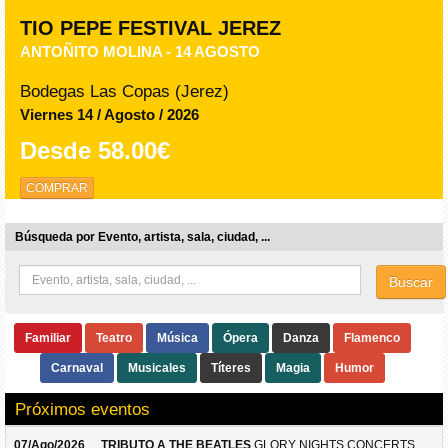
TIO PEPE FESTIVAL JEREZ
ANTOÑITO MOLINA - 14 AGOSTO
Bodegas Las Copas (Jerez)
Viernes 14 / Agosto / 2026
Desde
58.00€
COMPRAR
Búsqueda por Evento, artista, sala, ciudad, ...
Buscar
Familiar
Teatro
Música
Ópera
Danza
Flamenco
Carnaval
Musicales
Títeres
Magia
Humor
Próximos eventos
07/Ago/2026
TRIBUTO A THE BEATLES
GLORY NIGHTS CONCERTS