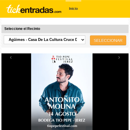
Inicio
Seleccione el Recinto
SELECCIONAR
‹
›