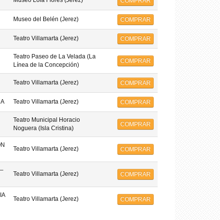
Museo Lola Flores (Jerez)
COMPRAR
Museo del Belén (Jerez)
COMPRAR
Teatro Villamarta (Jerez)
COMPRAR
Teatro Paseo de La Velada (La
COMPRAR
Línea de la Concepción)
Teatro Villamarta (Jerez)
COMPRAR
MA
Teatro Villamarta (Jerez)
COMPRAR
Teatro Municipal Horacio
COMPRAR
Noguera (Isla Cristina)
ON
Teatro Villamarta (Jerez)
COMPRAR
–
Teatro Villamarta (Jerez)
COMPRAR
IA
Teatro Villamarta (Jerez)
COMPRAR