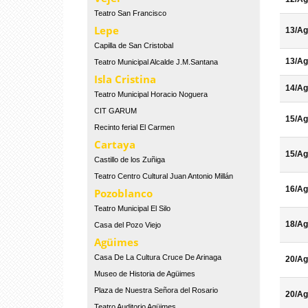
Teatro San Francisco
Lepe
13/Ag
Capilla de San Cristobal
13/Ag
Teatro Municipal Alcalde J.M.Santana
Isla Cristina
14/Ag
Teatro Municipal Horacio Noguera
CIT GARUM
15/Ag
Recinto ferial El Carmen
Cartaya
15/Ag
Castillo de los Zuñiga
Teatro Centro Cultural Juan Antonio Millán
16/Ag
Pozoblanco
Teatro Municipal El Silo
18/Ag
Casa del Pozo Viejo
Agüimes
Casa De La Cultura Cruce De Arinaga
20/Ag
Museo de Historia de Agüimes
Plaza de Nuestra Señora del Rosario
20/Ag
Teatro Auditorio Agüimes