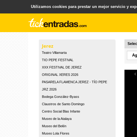
Utilizamos cookies para prestar un mejor servicio y expe
.
Plataforma para la Venta y Gestion de Entradas
Selec
Jerez
Teatro Villamarta
TIO PEPE FESTIVAL
XXX FESTIVAL DE JEREZ
‹
ORIGINAL XERES 2026
PASARELA FLAMENCA JEREZ - TÍO PEPE
JRZ 2026
Bodega González-Byass
Claustros de Santo Domingo
Centro Social Blas Infante
Museo de la Atalaya
Museo del Belén
Museo Lola Flores