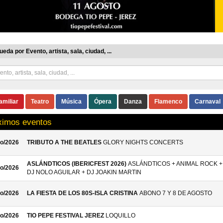
eda por Evento, artista, sala, ciudad, ...
amiliar
Teatro
Música
Ópera
Danza
Flamenco
Carnaval
ximos eventos
o/2026
TRIBUTO A THE BEATLES
GLORY NIGHTS CONCERTS
ASLÁNDTICOS (IBERICFEST 2026)
ASLÁNDTICOS + ANIMAL ROCK +
o/2026
DJ NOLO AGUILAR + DJ JOAKIN MARTIN
o/2026
LA FIESTA DE LOS 80S-ISLA CRISTINA
ABONO 7 Y 8 DE AGOSTO
o/2026
TIO PEPE FESTIVAL JEREZ
LOQUILLO