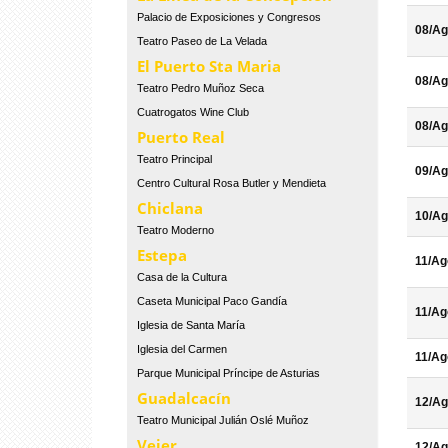
Palacio de Exposiciones y Congresos
08/Ag
Teatro Paseo de La Velada
El Puerto Sta Maria
08/Ag
Teatro Pedro Muñoz Seca
Cuatrogatos Wine Club
08/Ag
Puerto Real
Teatro Principal
09/Ag
Centro Cultural Rosa Butler y Mendieta
Chiclana
10/Ag
Teatro Moderno
Estepa
11/Ag
Casa de la Cultura
Caseta Municipal Paco Gandía
11/Ag
Iglesia de Santa María
Iglesia del Carmen
11/Ag
Parque Municipal Príncipe de Asturias
Guadalcacín
12/Ag
Teatro Municipal Julián Oslé Muñoz
Vejer
12/Ag