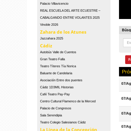
Palacio Villavicencio
REAL ESCUELA DEL ARTE ECUESTRE –
CABALGANDO ENTRE VOLANTES 2025
Vinoble 2026
Búsqu
Zahara de los Atunes
Jazzahara 2025
Cádiz
Autobús Valle de Cuentos
Gran Teatro Falla
F
Teatro Títeres Tía Norica
Pró
Baluarte de Candelaria
Asociación Entre dos puentes
07/Ag
Cádiz 1D3MIL Historias
Café Teatro Pay-Pay
07/Ag
Centro Cultural Flamenco de la Merced
Palacio de Congresos
07/Ag
Sala Serendipia
Teatro Colegio Salesianos Cádiz
07/Ag
La Línea de la Concepción