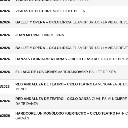
t/2026
VISITAS DE OCTUBRE
MUSEO LOLA FLORES
t/2026
VISITAS DE OCTUBRE
MUSEO DEL BELÉN
t/2026
BALLET Y ÓPERA – CICLO LÍRICA
EL AMOR BRUJO / LA VIDA BREVE
t/2026
JUAN MEDINA
JUAN MEDINA
t/2026
BALLET Y ÓPERA – CICLO LÍRICA
EL AMOR BRUJO / LA VIDA BREVE
t/2026
DANZAS LATINOAMERICANAS – CICLO CLÁSICA
CUARTETO BRU
t/2026
EL LAGO DE LOS CISNES de TCHAIKOVSKY
BALLET DE KIEV
RED ANDALUZA DE TEATRO – CICLO TEATRO
LA VENGANZA DE D
t/2026
MENDO
RED ANDALUZA DE TEATRO – CICLO DANZA
CUÁL ES MI NOMBRE 
t/2026
DA.TE DANZA
HARDCORE, UN MONÓLOGO FUERTECITO – CICLO TEATRO
PATRIC
t/2026
GALVÁN