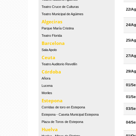
Teatro Cruce de Culturas
22/Ag
Teatro Municipal de Agüimes
Algeciras
24/Ag
Parque María Cristina
Teatro Florida
25/Ag
Barcelona
Sala Apolo
27/Ag
Ceuta
Teatro Auditorio Revellín
Córdoba
29/Ag
Añora
01/Se
Lucena
Moriles
01/Se
Estepona
Corridas de toro en Estepona
03/Se
Estepona - Caseta Municipal Estepona
Plaza de Toros de Estepona
04/Se
Huelva