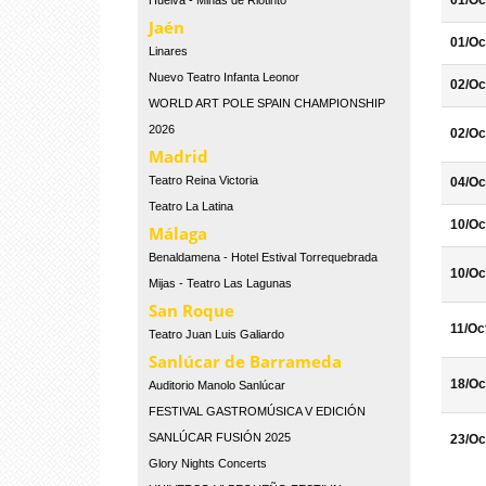
01/Oc
Huelva - Minas de Riotinto
Jaén
01/Oc
Linares
Nuevo Teatro Infanta Leonor
02/Oc
WORLD ART POLE SPAIN CHAMPIONSHIP
2026
02/Oc
Madrid
Teatro Reina Victoria
04/Oc
Teatro La Latina
10/Oc
Málaga
Benaldamena - Hotel Estival Torrequebrada
10/Oc
Mijas - Teatro Las Lagunas
San Roque
11/Oc
Teatro Juan Luis Galiardo
Sanlúcar de Barrameda
18/Oc
Auditorio Manolo Sanlúcar
FESTIVAL GASTROMÚSICA V EDICIÓN
SANLÚCAR FUSIÓN 2025
23/Oc
Glory Nights Concerts