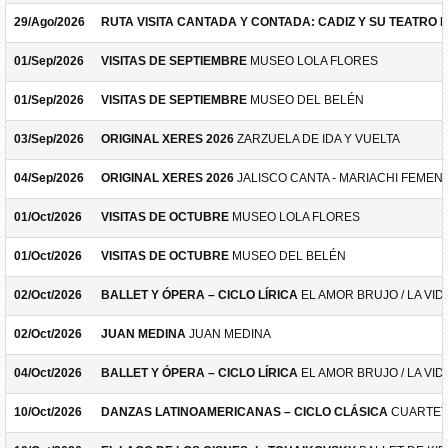
29/Ago/2026
RUTA VISITA CANTADA Y CONTADA: CADIZ Y SU TEATRO 
01/Sep/2026
VISITAS DE SEPTIEMBRE
MUSEO LOLA FLORES
01/Sep/2026
VISITAS DE SEPTIEMBRE
MUSEO DEL BELÉN
03/Sep/2026
ORIGINAL XERES 2026
ZARZUELA DE IDA Y VUELTA
04/Sep/2026
ORIGINAL XERES 2026
JALISCO CANTA - MARIACHI FEMEN
01/Oct/2026
VISITAS DE OCTUBRE
MUSEO LOLA FLORES
01/Oct/2026
VISITAS DE OCTUBRE
MUSEO DEL BELÉN
02/Oct/2026
BALLET Y ÓPERA – CICLO LÍRICA
EL AMOR BRUJO / LA VID
02/Oct/2026
JUAN MEDINA
JUAN MEDINA
04/Oct/2026
BALLET Y ÓPERA – CICLO LÍRICA
EL AMOR BRUJO / LA VID
10/Oct/2026
DANZAS LATINOAMERICANAS – CICLO CLÁSICA
CUARTET