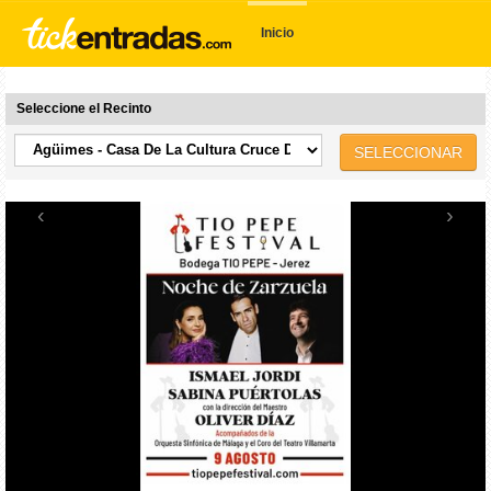
Inicio
Seleccione el Recinto
SELECCIONAR
‹
›