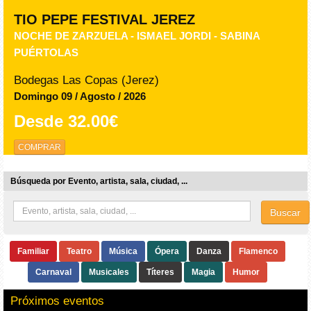
TIO PEPE FESTIVAL JEREZ
NOCHE DE ZARZUELA - ISMAEL JORDI - SABINA
PUÉRTOLAS
Bodegas Las Copas (Jerez)
Domingo 09 / Agosto / 2026
Desde
32.00€
COMPRAR
Búsqueda por Evento, artista, sala, ciudad, ...
Buscar
Familiar
Teatro
Música
Ópera
Danza
Flamenco
Carnaval
Musicales
Títeres
Magia
Humor
Próximos eventos