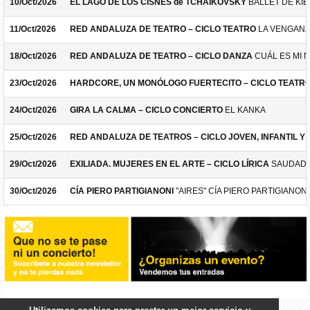
10/Oct/2026
EL LAGO DE LOS CISNES de TCHAIKOVSKY
BALLET DE KIE
11/Oct/2026
RED ANDALUZA DE TEATRO – CICLO TEATRO
LA VENGANZ
18/Oct/2026
RED ANDALUZA DE TEATRO – CICLO DANZA
CUÁL ES MI 
23/Oct/2026
HARDCORE, UN MONÓLOGO FUERTECITO – CICLO TEATR
24/Oct/2026
GIRA LA CALMA – CICLO CONCIERTO
EL KANKA
25/Oct/2026
RED ANDALUZA DE TEATROS – CICLO JOVEN, INFANTIL Y F
29/Oct/2026
EXILIADA. MUJERES EN EL ARTE – CICLO LÍRICA
SAUDADE
30/Oct/2026
CÍA PIERO PARTIGIANONI
"AIRES" CÍA PIERO PARTIGIANONI