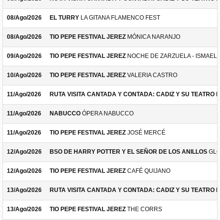
08/Ago/2026
EL TURRY
LA GITANA FLAMENCO FEST
08/Ago/2026
TIO PEPE FESTIVAL JEREZ
MÓNICA NARANJO
09/Ago/2026
TIO PEPE FESTIVAL JEREZ
NOCHE DE ZARZUELA - ISMAEL 
10/Ago/2026
TIO PEPE FESTIVAL JEREZ
VALERIA CASTRO
11/Ago/2026
RUTA VISITA CANTADA Y CONTADA: CADIZ Y SU TEATRO 
11/Ago/2026
NABUCCO
ÓPERA NABUCCO
11/Ago/2026
TIO PEPE FESTIVAL JEREZ
JOSÉ MERCÉ
12/Ago/2026
BSO DE HARRY POTTER Y EL SEÑOR DE LOS ANILLOS
GLO
12/Ago/2026
TIO PEPE FESTIVAL JEREZ
CAFÉ QUIJANO
13/Ago/2026
RUTA VISITA CANTADA Y CONTADA: CADIZ Y SU TEATRO 
13/Ago/2026
TIO PEPE FESTIVAL JEREZ
THE CORRS