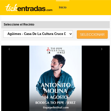
Inicio
Seleccione el Recinto
SELECCIONAR
‹
›