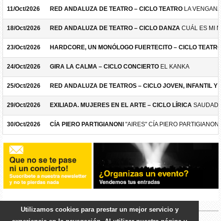
11/Oct/2026
RED ANDALUZA DE TEATRO – CICLO TEATRO
LA VENGANZ
18/Oct/2026
RED ANDALUZA DE TEATRO – CICLO DANZA
CUÁL ES MI 
23/Oct/2026
HARDCORE, UN MONÓLOGO FUERTECITO – CICLO TEATR
24/Oct/2026
GIRA LA CALMA – CICLO CONCIERTO
EL KANKA
25/Oct/2026
RED ANDALUZA DE TEATROS – CICLO JOVEN, INFANTIL Y F
29/Oct/2026
EXILIADA. MUJERES EN EL ARTE – CICLO LÍRICA
SAUDADE
30/Oct/2026
CÍA PIERO PARTIGIANONI
"AIRES" CÍA PIERO PARTIGIANONI
Utilizamos cookies para prestar un mejor servicio y