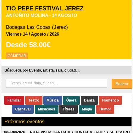
TIO PEPE FESTIVAL JEREZ
ANTOÑITO MOLINA - 14 AGOSTO
Bodegas Las Copas (Jerez)
Viernes 14 / Agosto / 2026
Desde
58.00€
COMPRAR
Búsqueda por Evento, artista, sala, ciudad, ...
Buscar
Familiar
Teatro
Música
Ópera
Danza
Flamenco
Carnaval
Musicales
Títeres
Magia
Humor
Próximos eventos
08/Ago/2026
RUTA VISITA CANTADA Y CONTADA: CADIZ Y SU TEATRO 