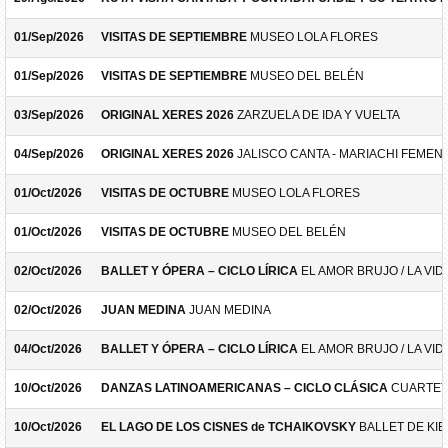
01/Sep/2026
VISITAS DE SEPTIEMBRE
MUSEO LOLA FLORES
01/Sep/2026
VISITAS DE SEPTIEMBRE
MUSEO DEL BELÉN
03/Sep/2026
ORIGINAL XERES 2026
ZARZUELA DE IDA Y VUELTA
04/Sep/2026
ORIGINAL XERES 2026
JALISCO CANTA - MARIACHI FEMEN
01/Oct/2026
VISITAS DE OCTUBRE
MUSEO LOLA FLORES
01/Oct/2026
VISITAS DE OCTUBRE
MUSEO DEL BELÉN
02/Oct/2026
BALLET Y ÓPERA – CICLO LÍRICA
EL AMOR BRUJO / LA VID
02/Oct/2026
JUAN MEDINA
JUAN MEDINA
04/Oct/2026
BALLET Y ÓPERA – CICLO LÍRICA
EL AMOR BRUJO / LA VID
10/Oct/2026
DANZAS LATINOAMERICANAS – CICLO CLÁSICA
CUARTET
10/Oct/2026
EL LAGO DE LOS CISNES de TCHAIKOVSKY
BALLET DE KIE