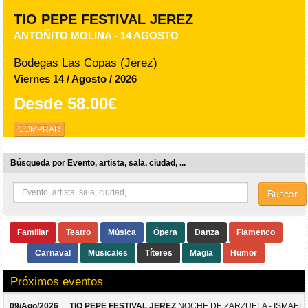
TIO PEPE FESTIVAL JEREZ
ANTOÑITO MOLINA - 14 AGOSTO
Bodegas Las Copas (Jerez)
Viernes 14 / Agosto / 2026
Desde
58.00€
COMPRAR
Búsqueda por Evento, artista, sala, ciudad, ...
Buscar
Familiar
Teatro
Música
Ópera
Danza
Flamenco
Carnaval
Musicales
Títeres
Magia
Humor
Próximos eventos
09/Ago/2026
TIO PEPE FESTIVAL JEREZ
NOCHE DE ZARZUELA - ISMAEL 