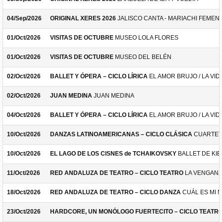
04/Sep/2026
ORIGINAL XERES 2026
JALISCO CANTA - MARIACHI FEMEN
01/Oct/2026
VISITAS DE OCTUBRE
MUSEO LOLA FLORES
01/Oct/2026
VISITAS DE OCTUBRE
MUSEO DEL BELÉN
02/Oct/2026
BALLET Y ÓPERA – CICLO LÍRICA
EL AMOR BRUJO / LA VID
02/Oct/2026
JUAN MEDINA
JUAN MEDINA
04/Oct/2026
BALLET Y ÓPERA – CICLO LÍRICA
EL AMOR BRUJO / LA VID
10/Oct/2026
DANZAS LATINOAMERICANAS – CICLO CLÁSICA
CUARTET
10/Oct/2026
EL LAGO DE LOS CISNES de TCHAIKOVSKY
BALLET DE KIE
11/Oct/2026
RED ANDALUZA DE TEATRO – CICLO TEATRO
LA VENGANZ
18/Oct/2026
RED ANDALUZA DE TEATRO – CICLO DANZA
CUÁL ES MI 
23/Oct/2026
HARDCORE, UN MONÓLOGO FUERTECITO – CICLO TEATR