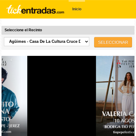
Inicio
Seleccione el Recinto
SELECCIONAR
‹
›