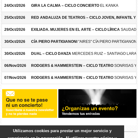
24/Oct/2026
GIRA LA CALMA – CICLO CONCIERTO
EL KANKA
25/Oct/2026
RED ANDALUZA DE TEATROS – CICLO JOVEN, INFANTIL Y F
29/Oct/2026
EXILIADA. MUJERES EN EL ARTE – CICLO LÍRICA
SAUDADE
30/Oct/2026
CÍA PIERO PARTIGIANONI
"AIRES" CÍA PIERO PARTIGIANONI
30/Oct/2026
DUAL – CICLO DANZA
MERCEDES RUIZ – SANTIAGO LARA
06/Nov/2026
RODGERS & HAMMERSTEIN – CICLO TEATRO
SONRISAS Y
07/Nov/2026
RODGERS & HAMMERSTEIN – CICLO TEATRO
SONRISAS Y
Utilizamos cookies para prestar un mejor servicio y