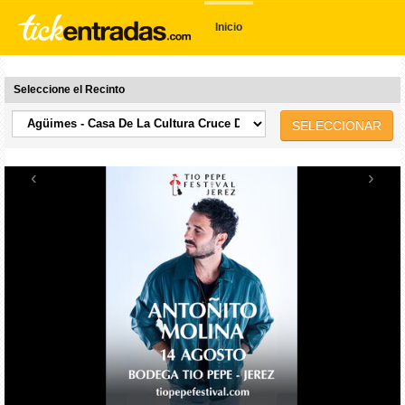
Inicio
Seleccione el Recinto
SELECCIONAR
‹
›