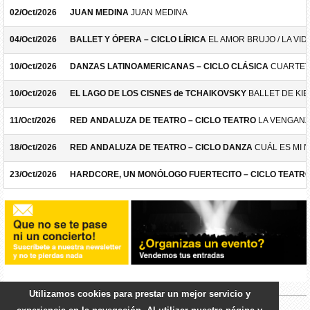
02/Oct/2026
JUAN MEDINA
JUAN MEDINA
04/Oct/2026
BALLET Y ÓPERA – CICLO LÍRICA
EL AMOR BRUJO / LA VID
10/Oct/2026
DANZAS LATINOAMERICANAS – CICLO CLÁSICA
CUARTET
10/Oct/2026
EL LAGO DE LOS CISNES de TCHAIKOVSKY
BALLET DE KIE
11/Oct/2026
RED ANDALUZA DE TEATRO – CICLO TEATRO
LA VENGANZ
18/Oct/2026
RED ANDALUZA DE TEATRO – CICLO DANZA
CUÁL ES MI 
23/Oct/2026
HARDCORE, UN MONÓLOGO FUERTECITO – CICLO TEATR
Utilizamos cookies para prestar un mejor servicio y