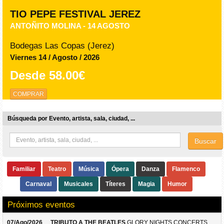
TIO PEPE FESTIVAL JEREZ
ANTOÑITO MOLINA - 14 AGOSTO
Bodegas Las Copas (Jerez)
Viernes 14 / Agosto / 2026
Desde
58.00€
COMPRAR
Búsqueda por Evento, artista, sala, ciudad, ...
Buscar
Familiar
Teatro
Música
Ópera
Danza
Flamenco
Carnaval
Musicales
Títeres
Magia
Humor
Próximos eventos
07/Ago/2026
TRIBUTO A THE BEATLES
GLORY NIGHTS CONCERTS